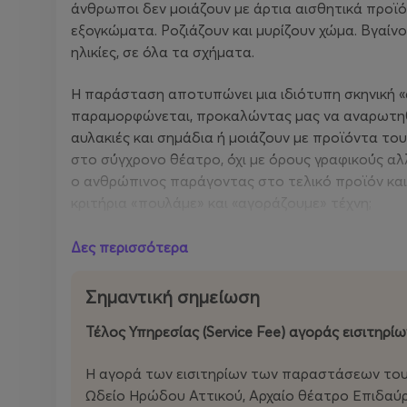
άνθρωποι δεν μοιάζουν με άρτια αισθητικά προϊό
εξογκώματα. Ροζιάζουν και μυρίζουν χώμα. Βγαίνου
ηλικίες, σε όλα τα σχήματα.
Η παράσταση αποτυπώνει μια ιδιότυπη σκηνική «
παραμορφώνεται, προκαλώντας μας να αναρωτηθο
αυλακιές και σημάδια ή μοιάζουν με προϊόντα το
στο σύγχρονο θέατρο, όχι με όρους γραφικούς αλ
ο ανθρώπινος παράγοντας στο τελικό προϊόν και 
κριτήρια «πουλάμε» και «αγοράζουμε» τέχνη;
Πολιτικά και κοινωνικά ερωτήματα δίνουν τη θέσ
Δες περισσότερα
αστεία δίνουν τη θέση τους σε φιλοσοφία του δρ
θίασος παζαρεύει τον ατελή εαυτό του. Οι Κλημεντ
Σημαντική σημείωση
τελευταία ίχνη μιας εποχής. Μια απόπειρα αναστ
κατανάλωσης. Μια παράσταση που θέλει να βγει απ
Τέλος Υπηρεσίας (Service Fee) αγοράς εισιτηρίω
Η ηθοποιός και σκηνοθέτις Νοεμή Βασιλειάδου αν
Η αγορά των εισιτηρίων των παραστάσεων του
μετρά ήδη σημαντικές συνεργασίες, ενώ η πρώτη 
Ωδείο Ηρώδου Αττικού, Αρχαίο θέατρο Επιδαύρ