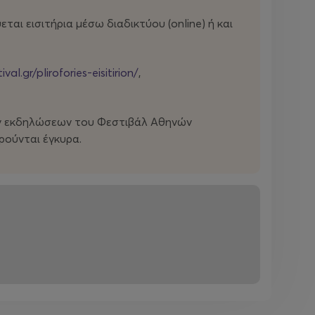
αι εισιτήρια μέσω διαδικτύου (οnline) ή και
ival.gr/plirofories-eisitirion/
,
ων εκδηλώσεων του Φεστιβάλ Αθηνών
ρούνται έγκυρα.