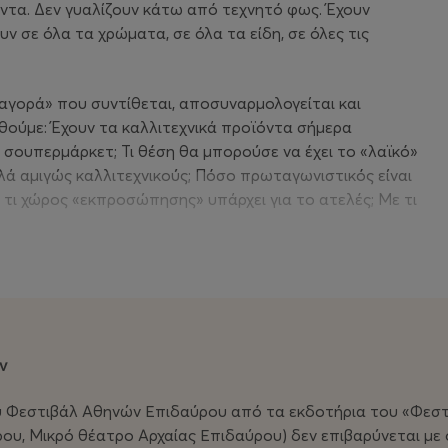
ντα. Δεν γυαλίζουν κάτω από τεχνητό φως. Έχουν
ν σε όλα τα χρώματα, σε όλα τα είδη, σε όλες τις
αγορά» που συντίθεται, αποσυναρμολογείται και
ύμε: Έχουν τα καλλιτεχνικά προϊόντα σήμερα
υ σουπερμάρκετ; Τι θέση θα μπορούσε να έχει το «λαϊκό»
λά αμιγώς καλλιτεχνικούς; Πόσο πρωταγωνιστικός είναι
τι χώρος «εκπροσώπησης» υπάρχει για το ατελές; Με τι
η τους σε συμβουλές για την καλύτερη πατάτα, άγαρμπα
όμου, ένα καφάσι κλημεντίνες ψάχνει αγοραστή, ένας
ίνες χωρίς κουκούτσι είναι ένα ρέκβιεμ για τα
οχασμού πάνω στις έννοιες της παραγωγής και της
ό τη γη κι ας έχει κουκούτσια.
ν
ήκει στη νέα γενιά του ελληνικού θεάτρου. Ως ηθοποιός
 Φεστιβάλ Αθηνών Επιδαύρου από τα εκδοτήρια του «Φεστι
της σκηνοθεσία, η devised θεατρική παράσταση
ου, Μικρό θέατρο Αρχαίας Επιδαύρου) δεν επιβαρύνεται μ