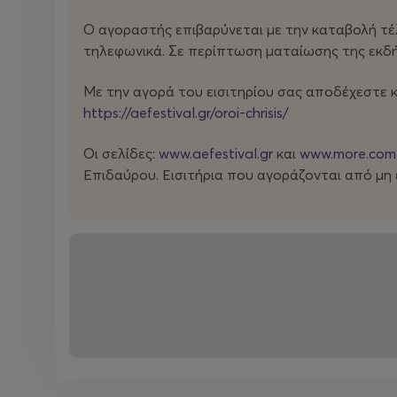
Προσοχή: Εκτελούνται έργα, σε δική της δραματο
Ο αγοραστής επιβαρύνεται με την καταβολή τέλο
Τεχνών από την Ένωση Ελλήνων Κριτικών το 202
τηλεφωνικά. Σε περίπτωση ματαίωσης της εκδήλ
Με την αγορά του εισιτηρίου σας αποδέχεστε 
https://aefestival.gr/oroi-chrisis/
Οι σελίδες:
www.aefestival.gr
και
www.more.com
Επιδαύρου. Εισιτήρια που αγοράζονται από μ