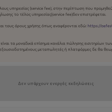
υργία, ήταν υποψήφια για το Βραβείο Επιτελεστικών
υς υπηρεσίας (service fee), στην περίπτωση που προμηθεύετ
4.
ωσης το τέλος υπηρεσίας(service fee)δεν επιστρέφεται.
και τους όρους χρήσης όπως αναφέρονται εδώ:
https://aefest
είναι τα μοναδικά επίσημα κανάλια πώλησης εισιτηρίων τ
η εξουσιοδοτημένους μεταπωλητές ή πλατφόρμες δε θα θεω
Δεν υπάρχουν ενεργές εκδηλώσεις