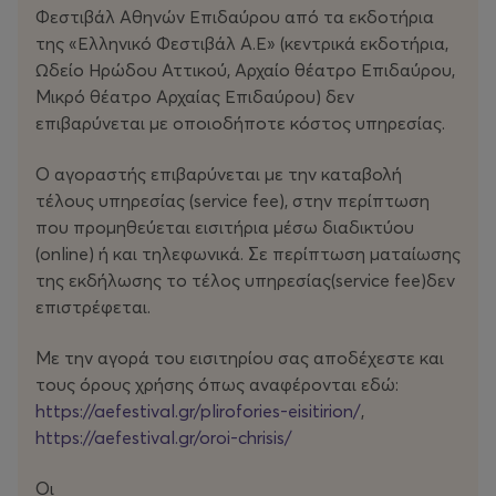
Φεστιβάλ Αθηνών Επιδαύρου από τα εκδοτήρια
Στην εκδοχή που προτείνει η Μαριλένα Κατρανίδου, το
της «Ελληνικό Φεστιβάλ Α.Ε» (κεντρικά εκδοτήρια,
έργο αντιμετωπίζεται ως πεδίο έρευνας πάνω στους
Ωδείο Ηρώδου Αττικού, Αρχαίο θέατρο Επιδαύρου,
ανθρώπινους μηχανισμούς συμπεριφοράς. Μια σκηνική
Μικρό θέατρο Αρχαίας Επιδαύρου) δεν
πρόταση γύρω από το παράλογο, μια δραματουργία
επιβαρύνεται με οποιοδήποτε κόστος υπηρεσίας.
φτιαγμένη από ετερόκλητα υλικά, γεμάτη παγίδες που
μοιάζουν παράλογα λογικές. Μία ιστορία κλισέ: δύο
Ο αγοραστής επιβαρύνεται με την καταβολή
τυπικά ζευγάρια Άγγλων, μία υπηρέτρια, ένας
τέλους υπηρεσίας (service fee), στην περίπτωση
πυροσβέστης, ένα κουδούνι που χτυπάει, μία πιθανή
που προμηθεύεται εισιτήρια μέσω διαδικτύου
φωτιά. Κι όμως το πραγματικό ζήτημα βρίσκεται αλλού.
(οnline) ή και τηλεφωνικά. Σε περίπτωση ματαίωσης
Πόσες κοινές λογικές χρειάζονται για να προκύψει το
της εκδήλωσης το τέλος υπηρεσίας(service fee)δεν
παράλογο;
επιστρέφεται.
Η παράσταση εκκινεί από το Τμήμα Θεάτρου της
Με την αγορά του εισιτηρίου σας αποδέχεστε και
Σχολής Καλών Τεχνών του Αριστοτελείου
τους όρους χρήσης όπως αναφέρονται εδώ:
Πανεπιστημίου Θεσσαλονίκης πριν από δέκα χρόνια ως
https://aefestival.gr/plirofories-eisitirion/
,
εργασία πάνω στην κατεύθυνση της σκηνοθεσίας.
https://aefestival.gr/oroi-chrisis/
Έκτοτε το έργο ταξίδεψε σε φεστιβάλ και σκηνές στην
Ελλάδα και το εξωτερικό. Πρόσφατα παρουσιάστηκε
Οι