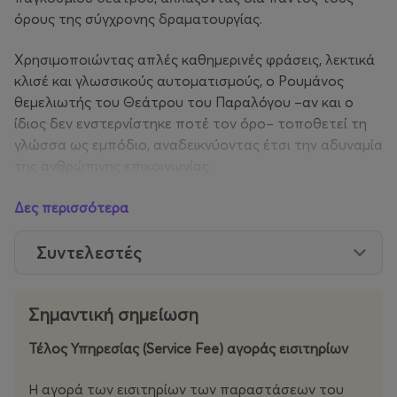
όρους της σύγχρονης δραματουργίας.
Χρησιμοποιώντας απλές καθημερινές φράσεις, λεκτικά
κλισέ και γλωσσικούς αυτοματισμούς, ο Ρουμάνος
θεμελιωτής του Θεάτρου του Παραλόγου –αν και ο
ίδιος δεν ενστερνίστηκε ποτέ τον όρο– τοποθετεί τη
γλώσσα ως εμπόδιο, αναδεικνύοντας έτσι την αδυναμία
της ανθρώπινης επικοινωνίας.
Ο Ιονέσκο, με τη μοναδική του ικανότητα να προκαλεί
Δες περισσότερα
ταυτόχρονα γέλιο και αποστροφή, αφήνει τους ήρωές
του ανυπεράσπιστους απέναντι στις λέξεις.
Συντελεστές
Αντιστέκεται σθεναρά στη συγκρότηση μιας
συμβατικής πλοκής, ανατρέπει κάθε αναγνωρίσιμη
Σημαντική σημείωση
θεατρική φόρμα και ανάγεται, τελικά, σε έναν από τους
ουσιαστικούς ανανεωτές του θεάτρου του εικοστού
Τέλος Υπηρεσίας (Service Fee) αγοράς εισιτηρίων
αιώνα, με τη Φαλακρή Τραγουδίστρια να θεωρείται από
πολλούς το αριστούργημά του.
Η αγορά των εισιτηρίων των παραστάσεων του