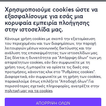
Χρησιμοποιούμε cookies ώστε να
εξασφαλίσουμε για εσάς μια
κορυφαία εμπειρία πλοήγησης
στην ιστοσελίδα μας.
Κάνουμε χρήση cookies με σκοπό την εξατομίκευση
του περιεχομένου και των διαφημίσεων, την παροχή
λειτουργιών μέσων κοινωνικής δικτύωσης και την
ανάλυση της επισκεψιμότητας των ιστοσελίδων μας.
Σας δίνεται η δυνατότητα για "Απόρριψη όλων" των μη
Πληροφορίες
απαραίτητων cookies, εάν δεν συμφωνείτε με τη
χρήση τους, ή μπορείτε να ορίσετε τις δικές σας
Υποστήριξη
προτιμήσεις, κάνοντας κλικ στο "Ρυθμίσεις cookies".
Διαφορετικά, εάν συμφωνείτε με τη χρήση των cookies,
Stay Connected
παρακαλούμε όπως επιλέξετε "Αποδοχή όλων".Για
περισσότερες σχετικές πληροφορίες, ανατρέξτε στην
πολιτική μας για τα cookies
.
Mobile app
ΑΠΟΡΡΙΨΗ ΟΛΩΝ