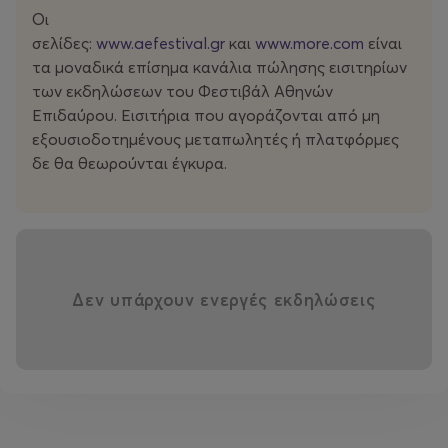
θέματα και αγωνίες – σαν ένα βαγόνι που αντέχει και
Οι
άλλους επιβάτες.
σελίδες:
www.aefestival.gr
και
www.more.com
είναι
τα μοναδικά επίσημα κανάλια πώλησης εισιτηρίων
Η πρωτοβουλία Gen 260 πραγματοποιείται με την
των εκδηλώσεων του Φεστιβάλ Αθηνών
υποστήριξη του Οργανισμού Πολιτισμού και
Επιδαύρου. Εισιτήρια που αγοράζονται από μη
Ανάπτυξης ΝΕΟΝ.
εξουσιοδοτημένους μεταπωλητές ή πλατφόρμες
δε θα θεωρούνται έγκυρα.
Δεν υπάρχουν ενεργές εκδηλώσεις