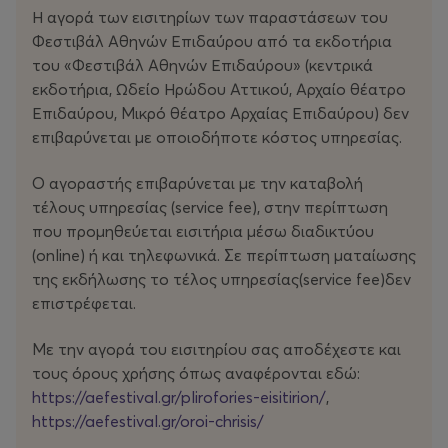
Η αγορά των εισιτηρίων των παραστάσεων του
περισσότερο από ποτέ ακίνητος και σιωπηλός.
Φεστιβάλ Αθηνών Επιδαύρου από τα εκδοτήρια
Απέναντι στη βουβή επιτάχυνση του κόσμου, ο
του «Φεστιβάλ Αθηνών Επιδαύρου» (κεντρικά
καλλιτέχνης Πάνος Ηλιόπουλος προτείνει μια παύση:
εκδοτήρια, Ωδείο Ηρώδου Αττικού, Αρχαίο θέατρο
«Ίσως αρκεί να συστηθούμε ξανά με το βλέμμα μας,
Επιδαύρου, Μικρό θέατρο Αρχαίας Επιδαύρου) δεν
ώστε να αφυπνιστεί μέσα μας, σαν ψίθυρος, εκείνη η
επιβαρύνεται με οποιοδήποτε κόστος υπηρεσίας.
ευαισθησία που άλλοτε μας έκανε να μοιάζουμε
αληθινά ‘ανθρώπινοι’».
Ο αγοραστής επιβαρύνεται με την καταβολή
τέλους υπηρεσίας (service fee), στην περίπτωση
Ως διήγημα, «Το τούνελ» κατέχει ξεχωριστή θέση στις
που προμηθεύεται εισιτήρια μέσω διαδικτύου
σουρεαλιστικές και συμβολικές εκφάνσεις της
(οnline) ή και τηλεφωνικά. Σε περίπτωση ματαίωσης
μεσοπολεμικής και μεταπολεμικής ευρωπαϊκής
της εκδήλωσης το τέλος υπηρεσίας(service fee)δεν
λογοτεχνίας. Πρόκειται για μια παράλογη, παραβολική
επιστρέφεται.
αφήγηση πολλαπλών επιπέδων, όπου αντηχούν η
ασυνείδητη πορεία προς την καταστροφή, η κοινωνική
Με την αγορά του εισιτηρίου σας αποδέχεστε και
αδράνεια, η παράλυση της ρουτίνας, η εθελοτυφλία
τους όρους χρήσης όπως αναφέρονται εδώ:
μπρος στην πραγματικότητα και η παράδοση σε
https://aefestival.gr/plirofories-eisitirion/
,
αμφιλεγόμενους ‘μηχανοδηγούς’. Μέσα σε αυτό το
https://aefestival.gr/oroi-chrisis/
μικρό μα πυκνό υπαρξιακό δράμα, χωράνε τόσα πολλά