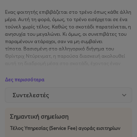
Ένας φοιτητής επιβιβάζεται στο τρένο όπως κάθε άλλη
μέρα. Αυτή τη φορά, όμως, το τρένο εισέρχεται σε ένα
τούνελ χωρίς τέλος. Καθώς το σκοτάδι παρατείνεται, η
ανησυχία του μεγαλώνει. Κι όμως, οι συνεπιβάτες του
παραμένουν ατάραχοι, σαν να μη συμβαίνει
τίποτα. Βασισμένη στο αλληγορικό διήγημα του
Φρίντριχ Ντύρενματ, η παρούσα διασκευή ακολουθεί
αυτή τη διαδρομή μέσα στο σκοτάδι, έχοντας έναν
προορισμό άγνωστο. Ή μήπως δεν υπάρχει
προορισμός;
Δες περισσότερα
Ο άνθρωπος σήμερα ζει σε μια διαρκή και ιλιγγιώδη
Συντελεστές
επιτάχυνση. Ενώ οι καταστροφές, οι απώλειες και το
άδικο εκτυλίσσονται γύρω του, το σώμα του παραμένει
εγκλωβισμένο σε μια ήδη επιβεβλημένη κίνηση,
Σημαντική σημείωση
αρνούμενο οτιδήποτε θα το ανάγκαζε να σταματήσει
Τέλος Υπηρεσίας (Service Fee) αγοράς εισιτηρίων
και να αφουγκραστεί. Η ταχύτητα μετατρέπεται σε
καταφύγιο, ενώ μέσα στην αδιάκοπη κίνηση, μοιάζει