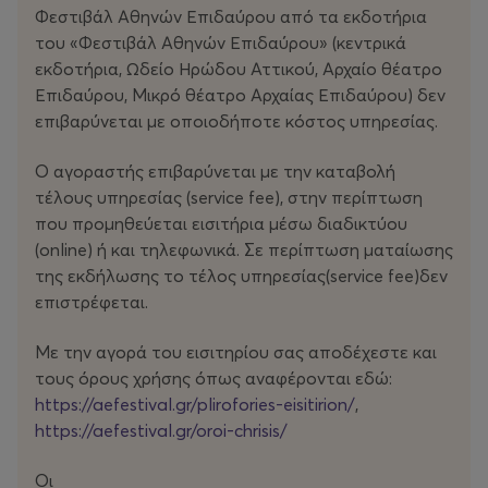
Φεστιβάλ Αθηνών Επιδαύρου από τα εκδοτήρια
απέναντι, μια μικρή κουκίδα στον χάρτη που σύντομα
του «Φεστιβάλ Αθηνών Επιδαύρου» (κεντρικά
θα τη φέρει αντιμέτωπη με μια απόφαση που θα τη
εκδοτήρια, Ωδείο Ηρώδου Αττικού, Αρχαίο θέατρο
μεταμορφώσει, ωθώντας την να γίνει αυτό που είναι.
Επιδαύρου, Μικρό θέατρο Αρχαίας Επιδαύρου) δεν
επιβαρύνεται με οποιοδήποτε κόστος υπηρεσίας.
Τον ρόλο της δασκάλας ερμηνεύει ο Θέμης Πάνου.
Ισορροπώντας ανάμεσα στα δύο νησιά της ιστορίας και
Ο αγοραστής επιβαρύνεται με την καταβολή
τεντώνοντας το σώμα σαν γέφυρα, προσπαθεί να
τέλους υπηρεσίας (service fee), στην περίπτωση
ενώσει τις δύο στεριές που τις χωρίζει η θάλασσα για
που προμηθεύεται εισιτήρια μέσω διαδικτύου
χάρη των προσώπων που πάσχουν – μια τίμια μάχη και
(οnline) ή και τηλεφωνικά. Σε περίπτωση ματαίωσης
αγωνία που γίνεται το μέτρο των ανθρώπων.
της εκδήλωσης το τέλος υπηρεσίας(service fee)δεν
επιστρέφεται.
Σκηνικά και φωτισμοί ακολουθούν την ηρωίδα τόσο
στον εσωτερικό της μετεωρισμό όσο και στο ανοιχτό
Με την αγορά του εισιτηρίου σας αποδέχεστε και
τοπίο: στη στεριά, στη θάλασσα και στην απέναντι
τους όρους χρήσης όπως αναφέρονται εδώ:
στεριά. Οι ήχοι παραμένουν φυσικοί και λιτοί –η
https://aefestival.gr/plirofories-eisitirion/
,
ανθρώπινη φωνή, ο λόγος και το τραγούδι, τα βήματα,
https://aefestival.gr/oroi-chrisis/
το σώμα που βυθίζεται στο νερό– συνθέτοντας έναν
κόσμο όπου το μέσα και το έξω συναντιούνται.
Οι