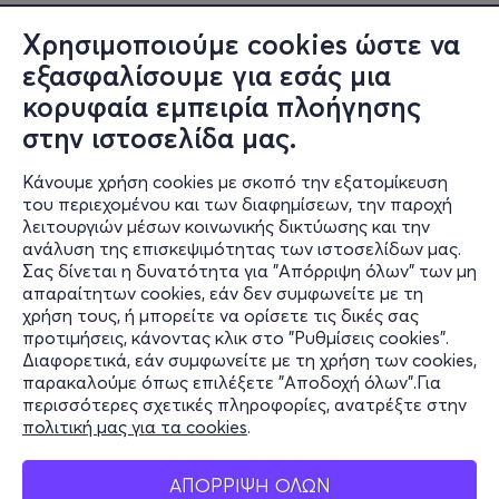
Στη συγκεκριμένη παράσταση θα υπάρχουν μόνο
Χρησιμοποιούμε cookies ώστε να
ελληνικοί υπέρτιτλοι.
εξασφαλίσουμε για εσάς μια
κορυφαία εμπειρία πλοήγησης
στην ιστοσελίδα μας.
Υπηρεσίες προσβασιμότητας
LIMINAL
Κάνουμε χρήση cookies με σκοπό την εξατομίκευση
του περιεχομένου και των διαφημίσεων, την παροχή
λειτουργιών μέσων κοινωνικής δικτύωσης και την
ανάλυση της επισκεψιμότητας των ιστοσελίδων μας.
Σας δίνεται η δυνατότητα για "Απόρριψη όλων" των μη
Πληροφορίες
απαραίτητων cookies, εάν δεν συμφωνείτε με τη
χρήση τους, ή μπορείτε να ορίσετε τις δικές σας
Υποστήριξη
προτιμήσεις, κάνοντας κλικ στο "Ρυθμίσεις cookies".
Διαφορετικά, εάν συμφωνείτε με τη χρήση των cookies,
Stay Connected
παρακαλούμε όπως επιλέξετε "Αποδοχή όλων".Για
περισσότερες σχετικές πληροφορίες, ανατρέξτε στην
πολιτική μας για τα cookies
.
Mobile app
ΑΠΟΡΡΙΨΗ ΟΛΩΝ