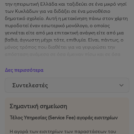
την ηπειρωτική Ελλάδα και ταξιδεύει σε ένα μικρό νησί
των Κυκλάδων για να διδάξει σε ένα μονοθέσιο
δημοτικό σχολείο. Αυτή η μετακίνηση πάνω στον χάρτη
πυροδοτεί έναν εσωτερικό μονόλογο, ο οποίος
γεννιέται είτε από μια επιτακτική ανάγκη είτε από μια
βαθιά, άγνωστη μέχρι τότε, επιθυμία. Είναι, πάντως, ο
μόνος τρόπος που διαθέτει για να γεφυρώσει την
απόσταση ανάμεσα σε όσα έμειναν πίσω και σε όσα
αρχίζουν.
Δες περισσότερα
Η αφήγηση κινείται σε δύο δρόμους. Ο πρώτος είναι η
εσωτερική γεωγραφία της ηρωίδας, μια ενδοχώρα που
Συντελεστές
απαρτίζεται από σκέψεις, μνήμες, πρόσωπα και σχέσεις
που δεν σβήνουν – σαν μια πληγή που επιμένει και δεν
κλείνει. Ο δεύτερος είναι το εξωτερικό τοπίο – το
Σημαντική σημείωση
εκτυφλωτικό φως των Κυκλάδων της δεκαετίας του
Τέλος Υπηρεσίας (Service Fee) αγοράς εισιτηρίων
’50, η θάλασσα, η απομόνωση, η ανοιχτή γραμμή του
ορίζοντα. Και ανάμεσα σε αυτούς τους δύο, το νησί.
Η αγορά των εισιτηρίων των παραστάσεων του
Όμως, υπάρχει και ένα άλλο νησί, μια δρασκελιά