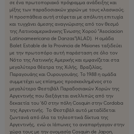
σε ένα πρωτοποριακό πρόγραμμα ανάδειξης και
μίξης των παραδοσιακών χορών με τους κλασικούς.
Η προσπάθεια αυτή στέφεται με απόλυτη επιτυχία
και τυγχάνει άμεσης αναγνώρισης από τον θεσμό
της Λατινοαμερικάνικης Ένωσης Χορού "Asociacion
Latinoameericana de Danzas"(ALAD). Η ομάδα
Balet Estable de la Provincia de Misiones ταξιδεύει
με την πρωτοπόρο αυτή παράσταση σε όλο τον
Νότο της Λατινικής Αμερικής και εμφανίζεται στα
μεγαλύτερα θέατρα της Χιλής, Βραζιλίας,
Παραγουάης και Ουρουγουάης. Το 1988 η ομάδα
συμμετέχει ως επίσημος προσκεκλημένος στο
μεγαλύτερο Φεστιβάλ Παραδοσιακών Χορών της
Αργεντινής που διεξάγεται ανελλιπώς από την
δεκαετία του '60 στην πόλη Cosquin στην Cordoba
της Αργεντινής. Το Φεστιβάλ αυτό μεταδίδεται
ζωντανά από όλα τα τηλεοπτικά δίκτυα της
Αργεντινής, ενώ οι Ιάπωνες το αναπαρήγαγαν στην
χώρα τους με την ονομασία Cosquin de Japon,