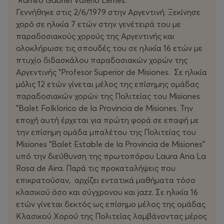
Ramiro Gabriel Valerio Lemes.
Γεννήθηκε στις 2/6/1979 στην Αργεντινή. Ξεκίνησε
χορό σε ηλικία 7 ετών στην γενέτειρά του με
παραδοσιακούς χορούς της Αργεντινής και
ολοκλήρωσε τις σπουδές του σε ηλικία 16 ετών με
πτυχίο διδασκάλου παραδοσιακών χορών της
Αργεντινής "Profesor Superior de Misiones. Σε ηλικία
μόλις 12 ετών γίνεται μέλος της επίσημης ομάδας
παραδοσιακών χορών της Πολιτείας του Misiones
"Balet Folklorico de la Provincia de Misiones. Την
εποχή αυτή έρχεται για πρώτη φορά σε επαφή με
την επίσημη ομάδα μπαλέτου της Πολιτείας του
Misiones "Balet Estable de la Provincia de Misiones"
υπό την διεύθυνση της πρωτοπόρου Laura Ana La
Rosa de Aira. Παρά τις προκαταλήψεις που
επικρατούσαν, αρχίζει εντατικά μαθήματα τόσο
κλασικού όσο και σύγχρονου και jazz. Σε ηλικία 16
ετών γίνεται δεκτός ως επίσημο μέλος της ομάδας
Κλασικού Χορού της Πολιτείας λαμβάνοντας μέρος