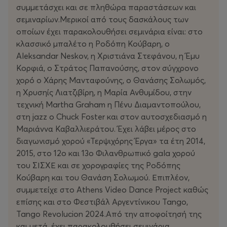
συμμετάσχει και σε πληθώρα παραστάσεων και
σεμιναρίων.Μερικοί από τους δασκάλους των
οποίων έχει παρακολουθήσει σεμινάρια είναι: στο
κλασσικό μπαλέτο η Ροδόπη Κούβαρη, ο
Aleksandar Neskov, η Χριστιάνα Στεφάνου, η Έμυ
Κορφιά, ο Στράτος Παπανούσης, στον σύγχρονο
χορό ο Χάρης Μανταφούνης, ο Θανάσης Σολωμός,
η Χρυσηίς Λιατζιβίρη, η Μαρία Ανθυμίδου, στην
τεχνική Martha Graham η Πένυ Διαμαντοπούλου,
στη jazz o Chuck Foster και στον αυτοσχεδιασμό η
Μαριάννα Καβαλλιεράτου. Έχει λάβει μέρος στο
διαγωνισμό χορού «Τερψιχόρης Έργα» τα έτη 2014,
2015, στο 12ο και 13ο Φιλανθρωπικό gala χορού
του ΣΙΣΧΕ και σε χορογραφίες της Ροδόπης
Κούβαρη και του Θανάση Σολωμού. Επιπλέον,
συμμετείχε στο Athens Video Dance Project καθώς
επίσης και στο Φεστιβάλ Αργεντίνικου Tango,
Tango Revolucion 2024.Από την αποφοίτησή της
και μετά, έχει παρακολουθήσει σεμινάρια