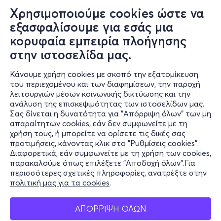
Χρησιμοποιούμε cookies ώστε να
εξασφαλίσουμε για εσάς μια
κορυφαία εμπειρία πλοήγησης
στην ιστοσελίδα μας.
Κάνουμε χρήση cookies με σκοπό την εξατομίκευση
του περιεχομένου και των διαφημίσεων, την παροχή
λειτουργιών μέσων κοινωνικής δικτύωσης και την
ανάλυση της επισκεψιμότητας των ιστοσελίδων μας.
Σας δίνεται η δυνατότητα για "Απόρριψη όλων" των μη
Πληροφορίες
απαραίτητων cookies, εάν δεν συμφωνείτε με τη
χρήση τους, ή μπορείτε να ορίσετε τις δικές σας
Υποστήριξη
προτιμήσεις, κάνοντας κλικ στο "Ρυθμίσεις cookies".
Διαφορετικά, εάν συμφωνείτε με τη χρήση των cookies,
Stay Connected
παρακαλούμε όπως επιλέξετε "Αποδοχή όλων".Για
περισσότερες σχετικές πληροφορίες, ανατρέξτε στην
πολιτική μας για τα cookies
.
Mobile app
ΑΠΟΡΡΙΨΗ ΟΛΩΝ