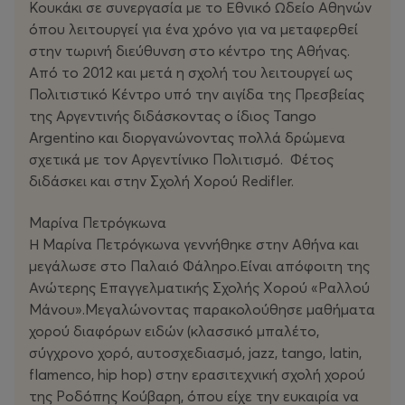
Κουκάκι σε συνεργασία με το Εθνικό Ωδείο Αθηνών
όπου λειτουργεί για ένα χρόνο για να μεταφερθεί
στην τωρινή διεύθυνση στο κέντρο της Αθήνας.
Από το 2012 και μετά η σχολή του λειτουργεί ως
Πολιτιστικό Κέντρο υπό την αιγίδα της Πρεσβείας
της Αργεντινής διδάσκοντας ο ίδιος Tango
Argentino και διοργανώνοντας πολλά δρώμενα
σχετικά με τον Αργεντίνικο Πολιτισμό. Φέτος
διδάσκει και στην Σχολή Χορού Redifler.
Μαρίνα Πετρόγκωνα
Η Μαρίνα Πετρόγκωνα γεννήθηκε στην Αθήνα και
μεγάλωσε στο Παλαιό Φάληρο.Είναι απόφοιτη της
Ανώτερης Επαγγελματικής Σχολής Χορού «Ραλλού
Μάνου».Μεγαλώνοντας παρακολούθησε μαθήματα
χορού διαφόρων ειδών (κλασσικό μπαλέτο,
σύγχρονο χορό, αυτοσχεδιασμό, jazz, tango, latin,
flamenco, hip hop) στην ερασιτεχνική σχολή χορού
της Ροδόπης Κούβαρη, όπου είχε την ευκαιρία να