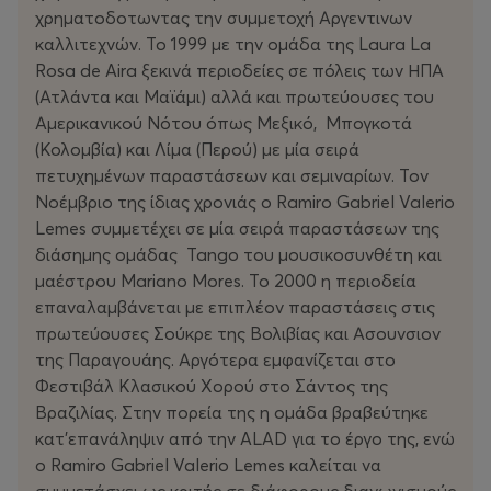
χρηματοδοτωντας την συμμετοχή Αργεντινων
καλλιτεχνών. Το 1999 με την ομάδα της Laura La
Rosa de Aira ξεκινά περιοδείες σε πόλεις των ΗΠΑ
(Ατλάντα και Μαϊάμι) αλλά και πρωτεύουσες του
Αμερικανικού Νότου όπως Μεξικό, Μπογκοτά
(Κολομβία) και Λίμα (Περού) με μία σειρά
πετυχημένων παραστάσεων και σεμιναρίων. Τον
Νοέμβριο της ίδιας χρονιάς ο Ramiro Gabriel Valerio
Lemes συμμετέχει σε μία σειρά παραστάσεων της
διάσημης ομάδας Tango του μουσικοσυνθέτη και
μαέστρου Mariano Mores. Το 2000 η περιοδεία
επαναλαμβάνεται με επιπλέον παραστάσεις στις
πρωτεύουσες Σούκρε της Βολιβίας και Ασουνσιον
της Παραγουάης. Αργότερα εμφανίζεται στο
Φεστιβάλ Κλασικού Χορού στο Σάντος της
Βραζιλίας. Στην πορεία της η ομάδα βραβεύτηκε
κατ'επανάληψιν από την ALAD για το έργο της, ενώ
ο Ramiro Gabriel Valerio Lemes καλείται να