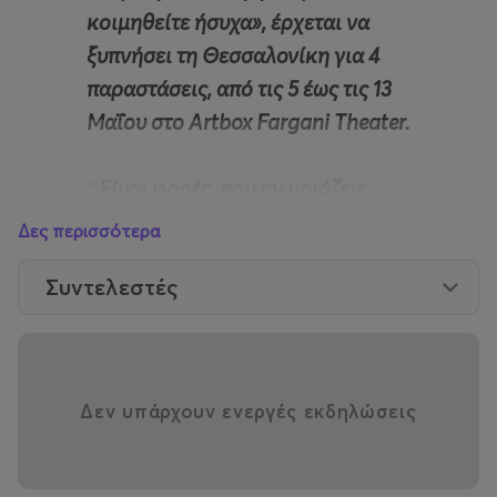
κοιμηθείτε ήσυχα
», έρχεται να
ξυπνήσει τη Θεσσαλονίκη για 4
παραστάσεις, από τις 5 έως τις 13
Μαΐου στο Artbox Fargani Theater.
ʺΕίναι φορές, που αν μοιάζεις
πεθαμένος, επιζείς. Είναι και
Δες περισσότερα
φορές που αν μοιάζεις πεθαμένος,
Συντελεστές
έχεις πραγματικά πεθάνει. Τις
περισσότερες φορές αν μοιάζεις
πεθαμένος, έχεις πραγματικά
πεθάνει.ʺ
Δεν υπάρχουν ενεργές εκδηλώσεις
Η μαύρη κωμωδία του Παναγιώτη
Γκιζώτη είναι μια πρωτότυπη