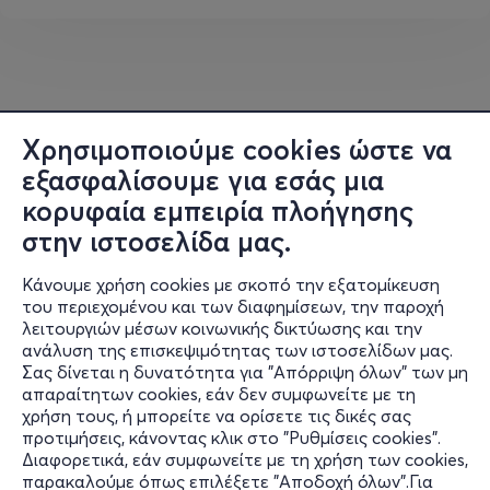
δραματουργία που συνομιλεί με το
έργο του Γάλλου Φρεντερίκ
Σόνταγκ, «Υπό Έλεγχο», το οποίο
περιγράφει μια δυστοπική
κοινωνία του μέλλοντος όπου
Χρησιμοποιούμε cookies ώστε να
εξασφαλίσουμε για εσάς μια
όλοι και όλα παρακολουθούνται
κορυφαία εμπειρία πλοήγησης
και ελέγχονται. Αντλώντας
στην ιστοσελίδα μας.
έμπνευση από τη σύγχρονη πόλη
και αναδεικνύοντας στιγμές του
Κάνουμε χρήση cookies με σκοπό την εξατομίκευση
του περιεχομένου και των διαφημίσεων, την παροχή
καθημερινού της βίου, το έργο του
λειτουργιών μέσων κοινωνικής δικτύωσης και την
Γκιζώτη εστιάζει στους πολίτες:
ανάλυση της επισκεψιμότητας των ιστοσελίδων μας.
Σας δίνεται η δυνατότητα για "Απόρριψη όλων" των μη
πολίτες που ανησυχούν,
Πληροφορίες
απαραίτητων cookies, εάν δεν συμφωνείτε με τη
εφησυχάζουν, επιτηρούν,
χρήση τους, ή μπορείτε να ορίσετε τις δικές σας
Υποστήριξη
προτιμήσεις, κάνοντας κλικ στο "Ρυθμίσεις cookies".
ερωτεύονται και ακροβατούν
Διαφορετικά, εάν συμφωνείτε με τη χρήση των cookies,
Stay Connected
ανάμεσα στην απόλυτη τρέλα και
παρακαλούμε όπως επιλέξετε "Αποδοχή όλων".Για