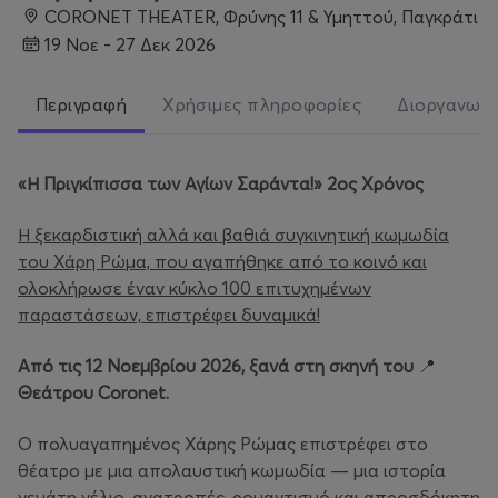
CORONET THEATER, Φρύνης 11 & Υμηττού, Παγκράτι
19 Νοε - 27 Δεκ 2026
Περιγραφή
Χρήσιμες πληροφορίες
Διοργανωτ
«Η Πριγκίπισσα των Αγίων Σαράντα!» 2ος Χρόνος
Η ξεκαρδιστική αλλά και βαθιά συγκινητική κωμωδία
του Χάρη Ρώμα, που αγαπήθηκε από το κοινό και
ολοκλήρωσε έναν κύκλο 100 επιτυχημένων
παραστάσεων, επιστρέφει δυναμικά!
Από τις 12 Νοεμβρίου 2026, ξανά στη σκηνή του
📍
Θεάτρου Coronet.
Ο πολυαγαπημένος Χάρης Ρώμας επιστρέφει στο
θέατρο με μια απολαυστική κωμωδία — μια ιστορία
γεμάτη γέλιο, ανατροπές, ρομαντισμό και απροσδόκητη