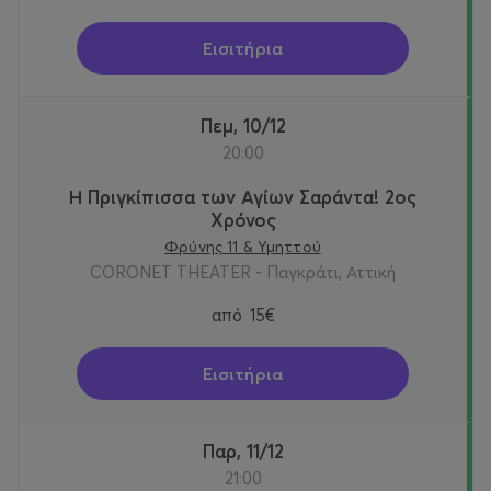
Εισιτήρια
Πεμ, 10/12
20:00
Η Πριγκίπισσα των Αγίων Σαράντα! 2oς
Χρόνος
Φρύνης 11 & Υμηττού
CORONET THEATER - Παγκράτι, Αττική
από
15€
Εισιτήρια
Παρ, 11/12
21:00