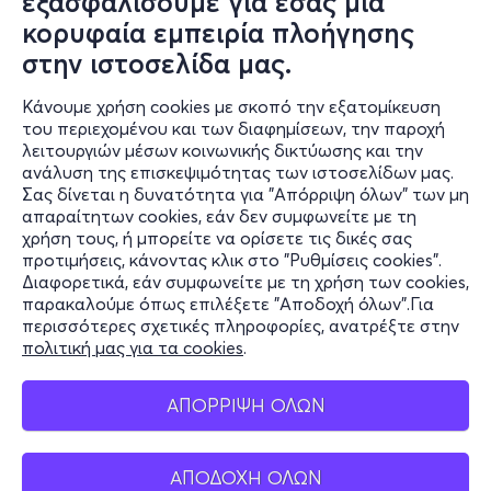
εξασφαλίσουμε για εσάς μια
κορυφαία εμπειρία πλοήγησης
στην ιστοσελίδα μας.
Κάνουμε χρήση cookies με σκοπό την εξατομίκευση
του περιεχομένου και των διαφημίσεων, την παροχή
λειτουργιών μέσων κοινωνικής δικτύωσης και την
ανάλυση της επισκεψιμότητας των ιστοσελίδων μας.
Σας δίνεται η δυνατότητα για "Απόρριψη όλων" των μη
Πληροφορίες
απαραίτητων cookies, εάν δεν συμφωνείτε με τη
χρήση τους, ή μπορείτε να ορίσετε τις δικές σας
Υποστήριξη
προτιμήσεις, κάνοντας κλικ στο "Ρυθμίσεις cookies".
Διαφορετικά, εάν συμφωνείτε με τη χρήση των cookies,
Stay Connected
παρακαλούμε όπως επιλέξετε "Αποδοχή όλων".Για
περισσότερες σχετικές πληροφορίες, ανατρέξτε στην
πολιτική μας για τα cookies
.
Mobile app
ΑΠΟΡΡΙΨΗ ΟΛΩΝ
ΑΠΟΔΟΧΗ ΟΛΩΝ
Ελλάδα