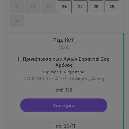
23
24
25
26
27
28
29
30
Πεμ, 19/11
20:00
Η Πριγκίπισσα των Αγίων Σαράντα! 2oς
Χρόνος
Φρύνης 11 & Υμηττού
CORONET THEATER - Παγκράτι, Αττική
από
15€
Εισιτήρια
Παρ, 20/11