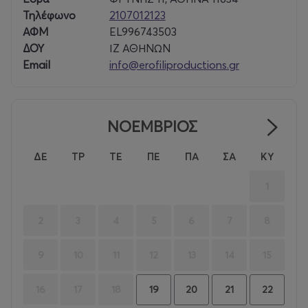
Τηλέφωνο
2107012123
ΑΦΜ
EL996743503
ΔΟΥ
ΙΖ ΑΘΗΝΩΝ
Email
info@erofiliproductions.gr
ΝΟΕΜΒΡΙΟΣ
ΔΕ
ΤΡ
ΤΕ
ΠΕ
ΠΑ
ΣΑ
ΚΥ
1
2
3
4
5
6
7
8
9
10
11
12
13
14
15
16
17
18
19
20
21
22