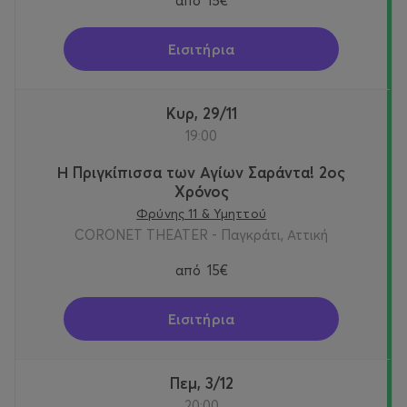
από
15€
Εισιτήρια
Κυρ, 29/11
19:00
Η Πριγκίπισσα των Αγίων Σαράντα! 2oς
Χρόνος
Φρύνης 11 & Υμηττού
CORONET THEATER - Παγκράτι, Αττική
από
15€
Εισιτήρια
Πεμ, 3/12
20:00