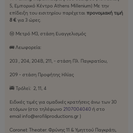
5, Εμπορικό Κέντρο Athens Millenium) Με την
απίθανων κωμικών καταστάσεων.
επίδειξη του εισιτηρίου παρέχεται
προνομιακή τιμή
8 €
για 3 ώρες.
Ανάμεσα σε ψέματα, έρωτες, προδοσίες, άπιστους
συζύγους και άτακτες γραμματείς το γέλιο ξεσπάει
Ⓜ️ Μετρό Μ3, στάση Ευαγγελισμός
αβίαστα – κι εκεί που νομίζεις ότι όλα είναι φάρσα,
έρχεται η συγκίνηση να ταράξει την καρδιά.
🚌 Λεωφορεία:
Το τραγούδι της παράστασης “
Ανυπότακτη”
, ερμηνεύει η
203 , 204, 204Β, 211, - στάση Πλ. Παγκρατίου,
Ιουλία Καραπατάκη
209 - στάση Προφήτης Ηλίας
✨
Γιατί να τη δείτε:
🚎 Τρόλεϊ: 2, 11, 4
• Γιατί είναι
μια γνήσια ελληνική κωμωδία
με ρυθμό,
ευφυή λόγο και ζωντανούς χαρακτήρες.
Ειδικές τιμές για ομαδικές κρατήσεις άνω των 30
ατόμων (στο τηλέφωνο
2107004040
ή στο
• Γιατί
θα γελάσετε δυνατά
, αλλά στο τέλος
θα
email info@erofiliproductions.gr )
συγκινηθείτε αληθινά
.
Coronet Theater: Φρύνης 11 & Υμηττού Παγκράτι,
• Γιατί μέσα από την υπερβολή, η παράσταση
μιλά με