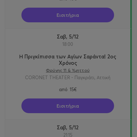
Εισιτήρια
Σαβ, 5/12
18:00
Η Πριγκίπισσα των Αγίων Σαράντα! 2oς
Χρόνος
Φρύνης 11 & Υμηττού
CORONET THEATER - Παγκράτι, Αττική
από
15€
Εισιτήρια
Σαβ, 5/12
21:15