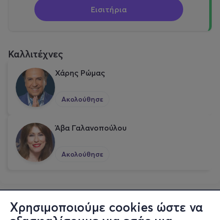
Εισιτήρια
Καλλιτέχνες
Χάρης Ρώμας
Ακολούθησε
Άβα Γαλανοπούλου
Ακολούθησε
Χρησιμοποιούμε cookies ώστε να