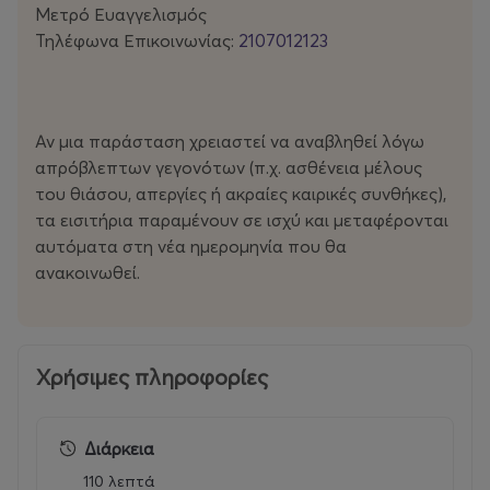
Μετρό Ευαγγελισμός
τρυφερότητα για την αγάπη, την αυτοεκτίμηση και τις
Τηλέφωνα Επικοινωνίας:
2107012123
δεύτερες ευκαιρίες στη ζωή
.
• Και κυρίως… γιατί πίσω από κάθε «γκρίζα κυρία»,
μπορεί να κρύβεται μια
πριγκίπισσα που περιμένει να
Αν μια παράσταση χρειαστεί να αναβληθεί λόγω
ξαναλάμψει!
απρόβλεπτων γεγονότων (π.χ. ασθένεια μέλους
του θιάσου, απεργίες ή ακραίες καιρικές συνθήκες),
τα εισιτήρια παραμένουν σε ισχύ και μεταφέρονται
αυτόματα στη νέα ημερομηνία που θα
🎟️
Πληροφορίες Παραστάσεων
ανακοινωθεί.
📍 Θέατρο
Coronet
🗓 Από
Πέμπτη 12 Νοεμβρίου
Χρήσιμες πληροφορίες
🕖 Ώρες παραστάσεων: Πέμπτη 20:00 , Παρασκευή
21:00, Σάββατο 18:00 & 21:15 , Κυριακή 19:00
Διάρκεια
📞Πληροφορίες:
2107004040
110 λεπτά