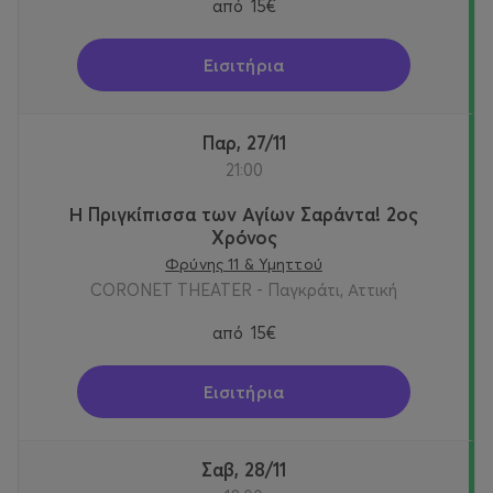
από
15€
Εισιτήρια
Παρ, 27/11
21:00
Η Πριγκίπισσα των Αγίων Σαράντα! 2oς
Χρόνος
Φρύνης 11 & Υμηττού
CORONET THEATER - Παγκράτι, Αττική
από
15€
Εισιτήρια
Σαβ, 28/11