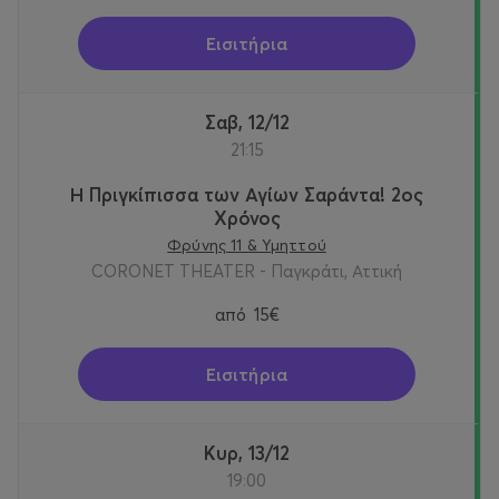
Εισιτήρια
Σαβ, 12/12
21:15
Η Πριγκίπισσα των Αγίων Σαράντα! 2oς
Χρόνος
Φρύνης 11 & Υμηττού
CORONET THEATER - Παγκράτι, Αττική
από
15€
Εισιτήρια
Κυρ, 13/12
19:00