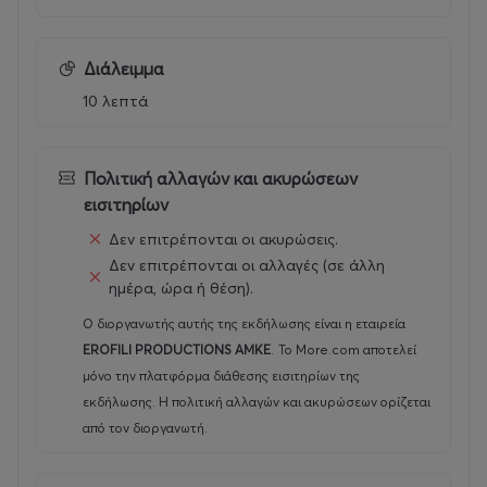
Διάλειμμα
💬
Ο δημιουργός λέει:
10 λεπτά
«Η ‘Πριγκίπισσα των Αγίων Σαράντα’ είναι μια ιστορία
για όλους όσοι κάποτε ένιωσαν αόρατοι.
Πολιτική αλλαγών και ακυρώσεων
εισιτηρίων
Μέσα από το γέλιο, ήθελα να θυμίσω ότι κάθε
Δεν επιτρέπονται οι ακυρώσεις.
άνθρωπος —όσο ταπεινή κι αν φαίνεται η ζωή του—
κουβαλά μέσα του κάτι βασιλικό. Μια αξιοπρέπεια, μια
Δεν επιτρέπονται οι αλλαγές (σε άλλη
ημέρα, ώρα ή θέση).
δύναμη, μια ψυχή που διεκδικεί τη χαρά της».
Ο διοργανωτής αυτής της εκδήλωσης είναι η εταιρεία
—
Χάρης Ρώμας
EROFILI PRODUCTIONS AMKE
.
Το More.com αποτελεί
μόνο την πλατφόρμα διάθεσης εισιτηρίων της
εκδήλωσης. Η πολιτική αλλαγών και ακυρώσεων ορίζεται
από τον διοργανωτή.
🎭
Μια κωμωδία για όσους πιστεύουν ακόμη ότι η ζωή
μπορεί να ξαναρχίσει… από την αρχή!