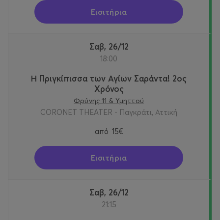
Εισιτήρια
Σαβ, 26/12
18:00
Η Πριγκίπισσα των Αγίων Σαράντα! 2oς
Χρόνος
Φρύνης 11 & Υμηττού
CORONET THEATER - Παγκράτι, Αττική
από
15€
Εισιτήρια
Σαβ, 26/12
21:15