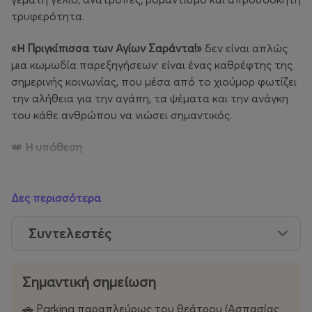
τρυφερότητα.
«Η Πριγκίπισσα των Αγίων Σαράντα!»
δεν είναι απλώς
μια κωμωδία παρεξηγήσεων· είναι ένας καθρέφτης της
σημερινής κοινωνίας, που μέσα από το χιούμορ φωτίζει
την αλήθεια για την αγάπη, τα ψέματα και την ανάγκη
του κάθε ανθρώπου να νιώσει σημαντικός.
👑
Η υπόθεση
Ένας άντρας, ένα ψέμα και… μια “πριγκίπισσα” που δεν
φανταζόταν ποτέ ότι θα βρεθεί στο επίκεντρο ενός
Δες περισσότερα
απίθανου μπερδέματος!
Συντελεστές
Όταν ο Παμείνος, εκδότης με υπερτροφικό εγώ και
μικρές… ηθικές αντιστάσεις, αποφασίζει να πείσει έναν
Άγγλο επενδυτή, φίλο των γαλαζοαίματων, πως η
Σημαντική σημείωση
σύζυγός του είναι
τέως πριγκίπισσα της Αλβανίας
, ξεκινά
🚗 Parking παραπλεύρως του θεάτρου (Ασπασίας
μια καταιγίδα παρεξηγήσεων, αποκαλύψεων και