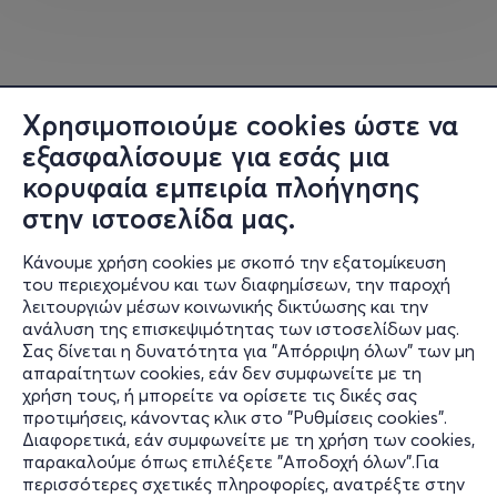
Η Αθήνα υποδέχεται τον Σεπτέμβριο, στο θέατρο
Ακροπόλ, το γοητευτικό παραμύθι των Αδελφών Γκριμ
«
Η Χιονάτη και οι 7 Νάνοι
».
Η «
Χιονάτη και οι 7 Νάνοι
» είναι ένα κλασικό μπαλέτο
Χρησιμοποιούμε cookies ώστε να
αφιερωμένο στα παιδιά. Πριν από 5 δεκαετίες, ο Ρώσος
εξασφαλίσουμε για εσάς μια
χορογράφος
Genrikh Mayorov
εμπνεύστηκε από το
κορυφαία εμπειρία πλοήγησης
γνωστό παραμύθι των Αδελφών Γκριμ και δημιούργησε
στην ιστοσελίδα μας.
μία νέα χορογραφία βασισμένη στην πρωτότυπη
μουσική του Πολωνού συνθέτη
Bogdan Pavlovsky
.
Κάνουμε χρήση cookies με σκοπό την εξατομίκευση
του περιεχομένου και των διαφημίσεων, την παροχή
Μέχρι σήμερα, καμμία παράσταση μπαλέτου για παιδιά
λειτουργιών μέσων κοινωνικής δικτύωσης και την
δεν έχει αποδοθεί με τέτοια «φρέσκια» ματιά, με τόσο
ανάλυση της επισκεψιμότητας των ιστοσελίδων μας.
ταλέντο και χάρη, γι αυτό και δίκαια ο Mayorov
Σας δίνεται η δυνατότητα για "Απόρριψη όλων" των μη
Πληροφορίες
απαραίτητων cookies, εάν δεν συμφωνείτε με τη
χαρακτηρίστηκε από τους κριτικούς σαν ο «
χορογράφος
χρήση τους, ή μπορείτε να ορίσετε τις δικές σας
της νιότης
». Τα χορευτικά μέρη του μπαλέτου,
Υποστήριξη
προτιμήσεις, κάνοντας κλικ στο "Ρυθμίσεις cookies".
διακρίνονται από φαντασία και ευρηματικότητα και
Διαφορετικά, εάν συμφωνείτε με τη χρήση των cookies,
Stay Connected
παρόλο που η θεματολογία του μπαλέτου αφορά σε
παρακαλούμε όπως επιλέξετε "Αποδοχή όλων".Για
ένα παραμύθι, η χορογραφία του, με τα εντυπωσιακά
περισσότερες σχετικές πληροφορίες, ανατρέξτε στην