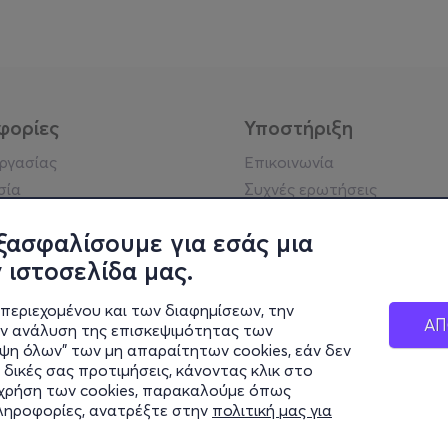
φορίες
Υποστήριξη
εργασίας
Επικοινωνία
σία
Συχνές ερωτήσεις
ήσης
Πράξη για τις ψηφιακές
Υπηρεσίες
ξασφαλίσουμε για εσάς μια
ή απορρήτου
Σύνδεση reseller
 ιστοσελίδα μας.
σημείωση
 κοινότητας
περιεχομένου και των διαφημίσεων, την
ΑΠ
ην ανάλυση της επισκεψιμότητας των
ιψη όλων" των μη απαραίτητων cookies, εάν δεν
κά στοιχεία
 δικές σας προτιμήσεις, κάνοντας κλικ στο
ς Εταιρείας
η χρήση των cookies, παρακαλούμε όπως
Διαφάνειας
πληροφορίες, ανατρέξτε στην
πολιτική μας για
ς cookies