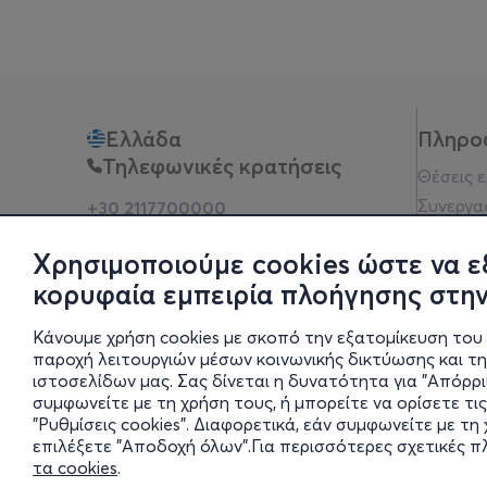
Ελλάδα
Πληρο
Τηλεφωνικές κρατήσεις
Θέσεις 
Συνεργα
+30 2117700000
Δευ - Παρ 10:00 - 18:00
Όροι χρ
Φυσικά σημεία
Χρησιμοποιούμε cookies ώστε να ε
Πολιτικ
κορυφαία εμπειρία πλοήγησης στην
Νομική 
Οδηγίες
Κάνουμε χρήση cookies με σκοπό την εξατομίκευση του 
Blog
παροχή λειτουργιών μέσων κοινωνικής δικτύωσης και τ
ιστοσελίδων μας. Σας δίνεται η δυνατότητα για "Απόρρ
Οικονομι
συμφωνείτε με τη χρήση τους, ή μπορείτε να ορίσετε τις
Πολιτικέ
"Ρυθμίσεις cookies". Διαφορετικά, εάν συμφωνείτε με τ
Έκθεση 
επιλέξετε "Αποδοχή όλων".Για περισσότερες σχετικές 
τα cookies
.
Ρυθμίσει