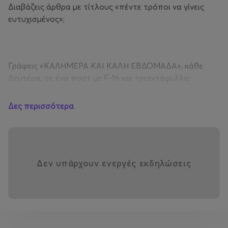
Διαβάζεις άρθρα με τίτλους «πέντε τρόποι να γίνεις
ευτυχισμένος»;
Γράφεις «ΚΑΛΗΜΕΡΑ ΚΑΙ ΚΑΛΗ ΕΒΔΟΜΑΔΑ», κάθε
Δευτέρα, σε ένα ποστ με F-16 και τριαντάφυλλα;
Δες περισσότερα
Γουστάρεις να πληρώνεις 1000€ για 60τμ;
Δεν υπάρχουν ενεργές εκδηλώσεις
Αν ναι, αυτή η παράσταση ΔΕΝ είναι για σένα.
Από την άλλη, αν βαρέθηκες να βλέπεις life coaches να