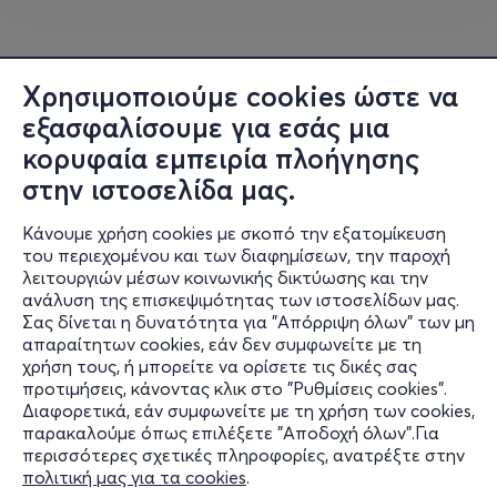
σου λένε πώς να ζήσεις τη ζωή σου, αν σε έχει
καταβάλλει η Αθήνα, τα χορηγούμενα ποστ και η
συνεχόμενη ανανέωση της συνταγής των
αντικαταθλιπτικών, είσαι ο κατάλληλος άνθρωπος για
Χρησιμοποιούμε cookies ώστε να
αυτήν την παράσταση.
εξασφαλίσουμε για εσάς μια
κορυφαία εμπειρία πλοήγησης
στην ιστοσελίδα μας.
Ο Στέλιος Ανατολίτης, ένας από τους πιο
Κάνουμε χρήση cookies με σκοπό την εξατομίκευση
πρωτοποριακούς και ιδιαίτερους κωμικούς της
του περιεχομένου και των διαφημίσεων, την παροχή
Ελλάδας, επιστρέφει για τέταρτη φορά με μια
λειτουργιών μέσων κοινωνικής δικτύωσης και την
παράσταση ενάντια στον παραλογισμό της
ανάλυση της επισκεψιμότητας των ιστοσελίδων μας.
καθημερινότητας. Μια παράσταση αφιερωμένη στις
Σας δίνεται η δυνατότητα για "Απόρριψη όλων" των μη
Πληροφορίες
απαραίτητων cookies, εάν δεν συμφωνείτε με τη
γενιές που βρίσκονται μόνιμα σε πόλεμο χωρίς να έχουν
χρήση τους, ή μπορείτε να ορίσετε τις δικές σας
συμμετάσχει ποτέ σε κανέναν. Μια παράσταση ενάντια
Υποστήριξη
προτιμήσεις, κάνοντας κλικ στο "Ρυθμίσεις cookies".
σε κάθε τι που φαντάζει ως ατελείωτο αδιέξοδο, σε
Διαφορετικά, εάν συμφωνείτε με τη χρήση των cookies,
Stay Connected
προσωπικό και κοινωνικό επίπεδο.
παρακαλούμε όπως επιλέξετε "Αποδοχή όλων".Για
περισσότερες σχετικές πληροφορίες, ανατρέξτε στην
πολιτική μας για τα cookies
.