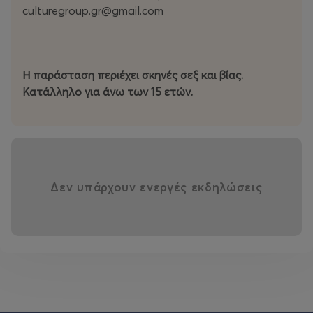
culturegroup.gr@gmail.com
Η Μπλανς ψάχνει μέρος να κρυφτεί από το φως.
Η Μπλανς είναι η συμπύκνωση μιας τάξης που έχει τελειώσει
Η παράσταση περιέχει σκηνές σεξ και βίας.
και δεν μπορεί να δεχθεί το τέλος της.
Κατάλληλο για άνω των 15 ετών.
Η Μπλανς είναι η τελευταία ποιήτρια της εποχής της.
]
Για το έργο και την παράσταση:
Ο Τενεσί Ουίλιαμς με το αριστουργηματικό του έργο
Δεν υπάρχουν ενεργές εκδηλώσεις
"Λεωφορείο ο Πόθος" μας παραδίδει μια σκληρή
πραγματεία για το πώς ο ρομαντισμός καταπνίγεται και
σαρώνεται από την πραγματικότητα, από το σκληρό
πόδι της ανάπτυξης που δεν αφήνει χώρο στην ποίηση.
Το όνειρο της ανάπτυξης πνίγει στο πέρασμά του την
παρέκκλιση, την ασθένεια, οτιδήποτε δεν χωράει σ’
αυτήν και εμποδίζει τον καλπασμό της.