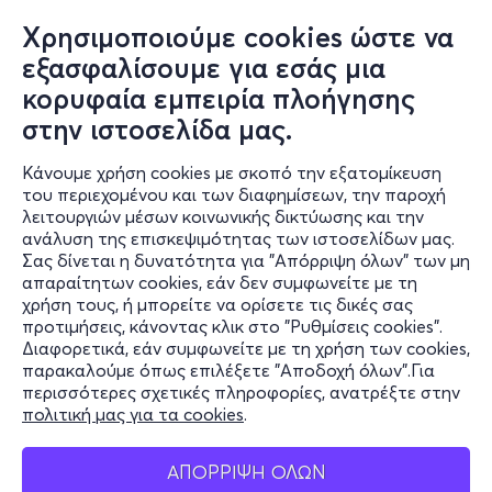
Η Μπλανς σ’ αυτόν τον τερματικό σταθμό που την
Χρησιμοποιούμε cookies ώστε να
αφήνει το λεωφορείο με το παράδοξο όνομα "Πόθος",
εξασφαλίσουμε για εσάς μια
θα έρθει αντιμέτωπη με το τραύμα της και όλες τις
κορυφαία εμπειρία πλοήγησης
ανεκπλήρωτες επιθυμίες.
στην ιστοσελίδα μας.
Η αναμέτρηση της Μπλανς και του Στάνλεϋ είναι
οριακή. Η μάχη για επικράτηση θα φτάσει στο πιο
Κάνουμε χρήση cookies με σκοπό την εξατομίκευση
του περιεχομένου και των διαφημίσεων, την παροχή
φρικιαστικό τέλος.
λειτουργιών μέσων κοινωνικής δικτύωσης και την
ανάλυση της επισκεψιμότητας των ιστοσελίδων μας.
Ο Στάνλεϋ Κοβάλσκι, Πολωνός μετανάστης -
Σας δίνεται η δυνατότητα για "Απόρριψη όλων" των μη
Πληροφορίες
τραυματισμένος από τον ρατσισμό - σε μια Αμερική
απαραίτητων cookies, εάν δεν συμφωνείτε με τη
που καλπάζει και προσπαθεί να ορθοποδήσει, και
χρήση τους, ή μπορείτε να ορίσετε τις δικές σας
Υποστήριξη
προτιμήσεις, κάνοντας κλικ στο "Ρυθμίσεις cookies".
υπόσχεται οικονομική ανέλιξη στην εργατική τάξη και
Διαφορετικά, εάν συμφωνείτε με τη χρήση των cookies,
από την άλλη η Μπλανς Ντυμπουά: μια έκπτωτη
Stay Connected
παρακαλούμε όπως επιλέξετε "Αποδοχή όλων".Για
γαιοκτήμονας που έχει χρεοκοπήσει αλλά ακόμα ζει
περισσότερες σχετικές πληροφορίες, ανατρέξτε στην
στο παρελθόν, στη φαντασίωση της ευημερίας αλλά και
πολιτική μας για τα cookies
.
μέσα στα αδιαχείριστα τραύματα της νιότης της (μια
Mobile app
εποχή και μια τάξη που έχει τελειώσει και δεν μπορεί να
ΑΠΟΡΡΙΨΗ ΟΛΩΝ
δεχτεί το τέλος της).