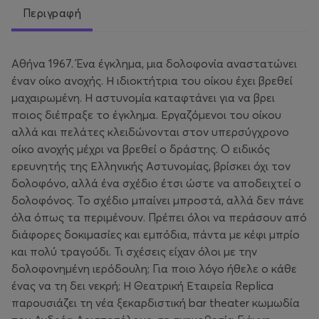
Περιγραφή
Αθήνα 1967. Ένα έγκλημα, μια δολοφονία αναστατώνει
έναν οίκο ανοχής. Η ιδιοκτήτρια του οίκου έχει βρεθεί
μαχαιρωμένη. Η αστυνομία καταφτάνει για να βρει
ποιος διέπραξε το έγκλημα. Εργαζόμενοι του οίκου
αλλά και πελάτες κλειδώνονται στον υπερσύγχρονο
οίκο ανοχής μέχρι να βρεθεί ο δράστης. Ο ειδικός
ερευνητής της Ελληνικής Αστυνομίας, βρίσκει όχι τον
δολοφόνο, αλλά ένα σχέδιο έτσι ώστε να αποδειχτεί ο
δολοφόνος. Το σχέδιο μπαίνει μπροστά, αλλά δεν πάνε
όλα όπως τα περιμένουν. Πρέπει όλοι να περάσουν από
διάφορες δοκιμασίες και εμπόδια, πάντα με κέφι μπρίο
και πολύ τραγούδι. Τι σχέσεις είχαν όλοι με την
δολοφονημένη ιερόδουλη; Για ποιο λόγο ήθελε ο κάθε
ένας να τη δει νεκρή; Η Θεατρική Εταιρεία Replica
παρουσιάζει τη νέα ξεκαρδιστική bar theater κωμωδία