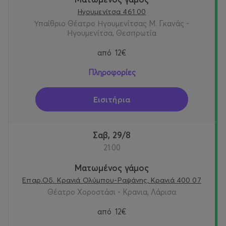
Σκηνοθεσία- στίχοι τραγουδιών: Κώστας Τσιάνος
Ηγουμενίτσα 461 00
Υπαίθριο Θέατρο Ηγουμενίτσας Μ. Γκανάς -
Σκηνικά & κοστούμια: Γιώργος Ζιάκας
Ηγουμενίτσα, Θεσπρωτία
Μουσική: Διονύσης Τσακνής
από
12€
Πληροφορίες
Μουσική διδασκαλία: Μαργαρίτα Παπαδημητρίου
Φωτισμοί: Μελίνα Μάσχα
Εισιτήρια
Βοηθός σκηνοθέτη : Ασημίνα Σοφία Χριστοπούλου
Σαβ, 29/8
Οργάνωση παραγωγής: Ειρήνη Γκότση
21:00
Τεχνικός Προϊστάμενος: Νίκος Γεωργάκης
Ματωμένος γάμος
Επαρ.Οδ. Κρανιά Ολύμπου-Ραψάνης, Κρανιά 400 07
Κατασκευή κοστουμιών: Νικολέτα Καΐση
Θέατρο Χοροστάσι - Κρανια, Λάρισα
από
12€
Κατασκευή μάσκας: Τίνα Παραλή