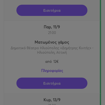
Θέατρο Λαμίας
Εισιτήρια
Παραστάσεις στην Αθήνα
Παρ, 11/9
- Τρίτη 14 Ιουλίου στις 21:15, Βεάκειο Θέατρο Πειραιά
21:00
Ματωμένος γάμος
- Πέμπτη 16 Ιουλίου στις 21:15, Κηποθέατρο Δήμου
Δημοτικό θέατρο Ηλιούπολης «Δημήτρης Κιντής» -
Παπάγου
Ηλιούπολη, Αττική
- Κυριακή 6 Σεπτεμβρίου στις 21:00, Θέατρο Βράχων
από
12€
-Δευτέρα 7 Σεπτεμβρίου στις 21:00, Δημοτικό
Πληροφορίες
Αμφιθέατρο «Μίκης Θεοδωράκης», Αχαρνές
Εισιτήρια
- Τετάρτη 9 Σεπτεμβρίου στις 21:00, Θέατρο «Θανάσης
Βέγγος», Κορυδαλλός, Αττική
Κυρ, 13/9
- Παρασκευή 11 Σεπτεμβρίου στις 21:00, Θέατρο