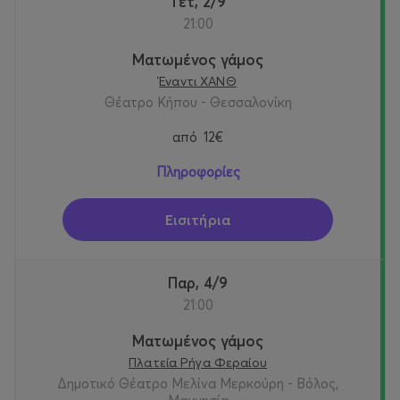
Τετ, 2/9
Γαμπρός: Αστέρης Κρικώνης
21:00
Γυναίκα: Χριστίνα Βράκα
Ματωμένος γάμος
Έναντι ΧΑΝΘ
Λεονάρντο: Άγγελος Ανδριόπουλος
Θέατρο Κήπου - Θεσσαλονίκη
Κοπέλες: Αναστασία Βαγενά, Στεφανία Καραγιάννη,
από
12€
Δήμητρα Καραγιώργου
Πληροφορίες
Βάγια: Νίκη Παλληκαράκη
Εισιτήρια
Πατέρας Νίκος Αρβανίτης
Νύφη: Τζένη Καζάκου
Παρ, 4/9
21:00
Νέοι: Γιώργος Βούντας, Δημήτρης Όντος, Παντελής
Ματωμένος γάμος
Ψακίδης
Πλατεία Ρήγα Φεραίου
Φεγγάρι: Δημήτρης Όντος
Δημοτικό Θέατρο Μελίνα Μερκούρη - Βόλος,