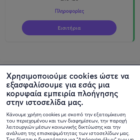
Τηλ. 2410-621209, 2410-533417 & 6980493082 από
Πληροφορίες
Δευτέρα έως Παρασκευή
Εισιτήρια
Εισιτήρια
more
.
com
https://www.more.com/gr-
el/tickets/theater/matomenos-gamos-1/
Χρησιμοποιούμε cookies ώστε να
εξασφαλίσουμε για εσάς μια
κορυφαία εμπειρία πλοήγησης
Όλες οι φωτογραφίες σε υψηλη ανάλυση εδώ
στην ιστοσελίδα μας.
https://drive.google.com/drive/folders/1in81shYrLrmLnJ85
cocqaqkWyIpDnAQQ?usp=sharing
Κάνουμε χρήση cookies με σκοπό την εξατομίκευση
του περιεχομένου και των διαφημίσεων, την παροχή
λειτουργιών μέσων κοινωνικής δικτύωσης και την
ανάλυση της επισκεψιμότητας των ιστοσελίδων μας.
Σας δίνεται η δυνατότητα για "Απόρριψη όλων" των μη