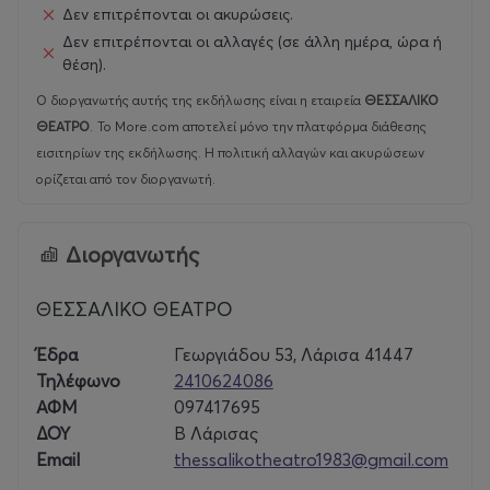
κοινωνική καταπίεση των γυναικών, σε έναν κόσμο
Δεν επιτρέπονται οι ακυρώσεις.
αυστηρών κανόνων, όπου το πάθος συγκρούεται
Δεν επιτρέπονται οι αλλαγές (σε άλλη ημέρα, ώρα ή
αμείλικτα με το καθήκον και την παράδοση.
θέση).
Ο διοργανωτής αυτής της εκδήλωσης είναι η εταιρεία
ΘΕΣΣΑΛΙΚΟ
Είναι μια σύγχρονη τραγωδία με έντονο λυρικό και
ΘΕΑΤΡΟ
.
Το More.com αποτελεί μόνο την πλατφόρμα διάθεσης
συμβολικό χαρακτήρα. Στο έργο συνυπάρχουν
εισιτηρίων της εκδήλωσης. Η πολιτική αλλαγών και ακυρώσεων
διαλογικά και χορικά μέρη και αναδεικτνύει το
ορίζεται από τον διοργανωτή.
υπερφυσικό στοιχείο (Σελήνη, Θάνατος, Φύση) ως
καταλύτης της τραγικής κορύφωσης. Οι λαϊκές
παραδόσεις και ο μύθος συγκροτούν τον πυρήνα του
Διοργανωτής
δράματος, ο οποίος συνομιλεί άμεσα με την
αρχαιοελληνική τραγωδία που ερευνά ο Κώστας
ΘΕΣΣΑΛΙΚΟ ΘΕΑΤΡΟ
Τσιάνος.
Έδρα
Γεωργιάδου 53, Λάρισα 41447
Η υπόθεση:
Τηλέφωνο
2410624086
ΑΦΜ
097417695
Σε μια κλειστή αγροτική κοινωνία, ένας γάμος
ΔΟΥ
Β Λάρισας
ετοιμάζεται να ενώσει δύο οικογένειες. Η Νύφη
Email
thessalikotheatro1983@gmail.com
υπακούει στις κοινωνικές επιταγές, ενώ μέσα της