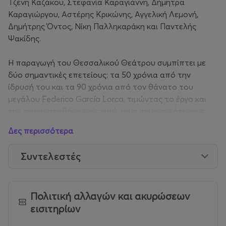
Τζένη Καζάκου, Στεφανία Καραγιάννη, Δήμητρα
Καραγιώργου, Αστέρης Κρικώνης, Αγγελική Λεμονή,
Δημήτρης Όντος, Νίκη Παλληκαράκη και Παντελής
Ψακίδης.
Η παραγωγή του Θεσσαλικού Θεάτρου συμπίπτει με
δύο σημαντικές επετείους: τα 50 χρόνια από την
ίδρυσή του και τα 90 χρόνια από τον θάνατο του
μεγάλου Federico García Lorca, τιμώντας το έργο και
την παρακαταθήκη ενός από τους σημαντικότερους
ποιητές και δραματουργούς του 20ού αιώνα
Δες περισσότερα
Το έργο:
Συντελεστές
Ο «Ματωμένος Γάμος» του Federico García Lorca,
εμπνευσμένος από πραγματικό έγκλημα πάθους στην
ισπανική ύπαιθρο, πραγματεύεται τον απαγορευμένο
Πολιτική αλλαγών και ακυρώσεων
έρωτα, την τιμή των οικογενειών, τον γάμο, το χρήμα,
εισιτηρίων
την ιδιοκτησία που οδηγεί σε βεντέτα, τη μοίρα και την