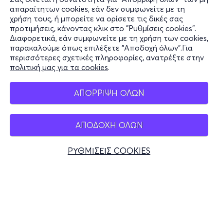
Πληροφορίες
απαραίτητων cookies, εάν δεν συμφωνείτε με τη
χρήση τους, ή μπορείτε να ορίσετε τις δικές σας
Υποστήριξη
προτιμήσεις, κάνοντας κλικ στο "Ρυθμίσεις cookies".
Διαφορετικά, εάν συμφωνείτε με τη χρήση των cookies,
Stay Connected
παρακαλούμε όπως επιλέξετε "Αποδοχή όλων".Για
περισσότερες σχετικές πληροφορίες, ανατρέξτε στην
πολιτική μας για τα cookies
.
Mobile app
ΑΠΟΡΡΙΨΗ ΟΛΩΝ
ΑΠΟΔΟΧΗ ΟΛΩΝ
Ελλάδα
Τηλεφωνικές κρατήσεις
ΡΥΘΜΙΣΕΙΣ COOKIES
+30 2117700000
Δευ - Παρ 10:00 - 18:00
Φυσικά σημεία