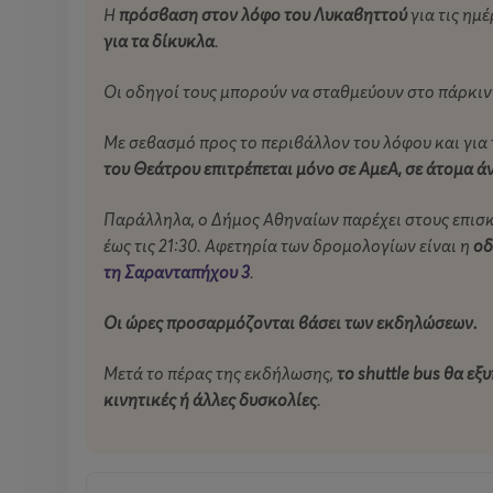
"Νιόνιος" καλούνται να ζήσουν την πιο τρελή νύχ
Η
πρόσβαση στον λόφο του Λυκαβηττού
για τις ημ
για τα δίκυκλα
.
Το μόνο ερώτημα που χρειάζεται να απαντηθεί είν
Οι οδηγοί τους μπορούν να σταθμεύουν στο πάρκιν
Με σεβασμό προς το περιβάλλον του λόφου και γι
του Θεάτρου επιτρέπεται μόνο σε ΑμεΑ, σε άτομα άν
Παράλληλα, ο Δήμος Αθηναίων παρέχει στους επισκέ
έως τις 21:30. Αφετηρία των δρομολογίων είναι η
οδ
τη Σαρανταπήχου 3
.
Οι ώρες προσαρμόζονται βάσει των εκδηλώσεων.
Μετά το πέρας της εκδήλωσης,
το shuttle bus θα ε
κινητικές ή άλλες δυσκολίες
.