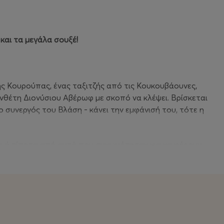
και τα μεγάλα σουξέ!
ς Κουρούπας, ένας ταξιτζής από τις Κουκουβάουνες,
θέτη Διονύσιου Αβέρωφ με σκοπό να κλέψει. Βρίσκεται
 συνεργός του Βλάση - κάνει την εμφάνισή του, τότε η
τα δύο ή τίποτα από αυτά που συνωμότησαν για να φέρουν
ρο είναι πως, υπό άλλες συνθήκες, ο Βλάσης και το
ρη Σαμπούκα», Διονύσιος δεν θα είχαν συναντηθεί
φηνάκια, ατελείωτα hashtag στο Twitter, τη Φούλη, ένα
τά στην τηλεόραση, οι - αγαπημένοι πια - Βλάσης και