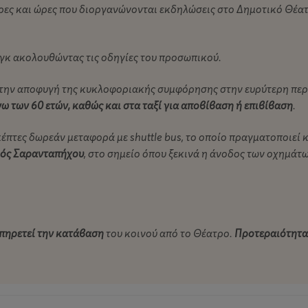
τα της ζωής τους.
έρες και ώρες που διοργανώνονται εκδηλώσεις στο Δημοτικό Θέα
αι "τίνι τρόπω;"
γκ ακολουθώντας τις οδηγίες του προσωπικού.
α την αποφυγή της κυκλοφοριακής συμφόρησης στην ευρύτερη περ
ω των 60 ετών, καθώς και στα ταξί για αποβίβαση ή επιβίβαση
.
πτες δωρεάν μεταφορά με shuttle bus, το οποίο πραγματοποιεί 
ός Σαρανταπήχου
, στο σημείο όπου ξεκινά η άνοδος των οχημάτ
ξυπηρετεί την κατάβαση
του κοινού από το Θέατρο.
Προτεραιότητα 