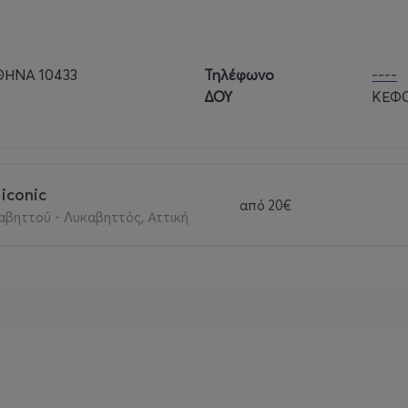
ΘΗΝΑ 10433
Τηλέφωνο
----
ΔΟΥ
ΚΕΦΟ
iconic
από
20€
βηττού - Λυκαβηττός, Αττική