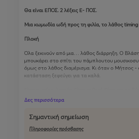
Θα είναι ΕΠΟΣ. 2 λέξεις Ε- ΠΟΣ.
Μια κωμωδία ωδή προς τη φιλία, το λάθος timing 
Πλοκή
Όλα ξεκινούν από μια… λάθος διάρρηξη. Ο Βλάση
μπουκάρει στο σπίτι του πάμπλουτου μουσικοσυν
όμως στο λάθος διαμέρισμα. Κι όταν ο Μήτσος - ο
κατάσταση ξεφεύγει για τα καλά.
Είναι η μοίρα, λοιπόν; Είναι οι θεοί; Είναι και 
αυτούς τους δύο ανθρώπους κοντά; Το μόνο σίγου
Δες περισσότερα
είδωλό του, ο δημιουργός του λαϊκού σουξέ «Μαύ
ποτέ.
Σημαντική σημείωση
Συναντήθηκαν όμως και μαζί μ' ένα όπλο, πολλά σ
Πληροφορίες πρόσβασης
κλαρινέτο και όλη την Ελλάδα να ξαγρυπνά μπροσ