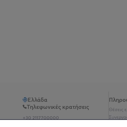
Ελλάδα
Πληρο
Τηλεφωνικές κρατήσεις
Θέσεις 
Συνεργα
+30 2117700000
Δευ - Παρ 10:00 - 18:00
Όροι χρ