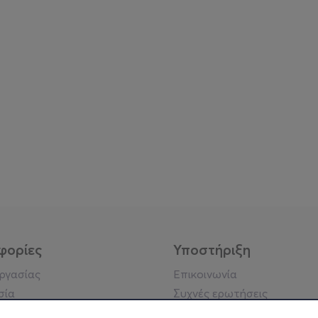
φορίες
Υποστήριξη
εργασίας
Επικοινωνία
σία
Συχνές ερωτήσεις
ήσης
Πράξη για τις ψηφιακές