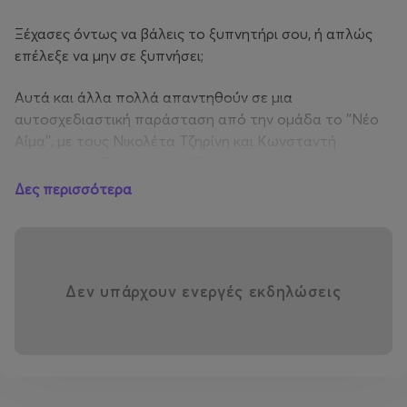
Ξέχασες όντως να βάλεις το ξυπνητήρι σου, ή απλώς
επέλεξε να μην σε ξυπνήσει;
Αυτά και άλλα πολλά απαντηθούν σε μια
αυτοσχεδιαστική παράσταση από την ομάδα το ''Νέο
Αίμα'', με τους Νικολέτα Τζηρίνη και Κωνσταντή
Μπίτση, την Παρασςκευή 05/06 και 26/06 στο θέατρο
Άβατον, στις 22:30.
Δες περισσότερα
Δεν υπάρχουν ενεργές εκδηλώσεις