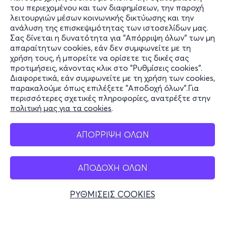
του περιεχομένου και των διαφημίσεων, την παροχή
λειτουργιών μέσων κοινωνικής δικτύωσης και την
ανάλυση της επισκεψιμότητας των ιστοσελίδων μας.
Σας δίνεται η δυνατότητα για "Απόρριψη όλων" των μη
Πληροφορίες
απαραίτητων cookies, εάν δεν συμφωνείτε με τη
χρήση τους, ή μπορείτε να ορίσετε τις δικές σας
Υποστήριξη
προτιμήσεις, κάνοντας κλικ στο "Ρυθμίσεις cookies".
Διαφορετικά, εάν συμφωνείτε με τη χρήση των cookies,
Stay Connected
παρακαλούμε όπως επιλέξετε "Αποδοχή όλων".Για
περισσότερες σχετικές πληροφορίες, ανατρέξτε στην
πολιτική μας για τα cookies
.
Mobile app
ΑΠΟΡΡΙΨΗ ΟΛΩΝ
ΑΠΟΔΟΧΗ ΟΛΩΝ
Ελλάδα
Τηλεφωνικές κρατήσεις
ΡΥΘΜΙΣΕΙΣ COOKIES
+30 2117700000
Δευ - Παρ 10:00 - 18:00