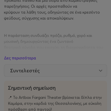
προκαλεί πανικό και μια σειρά από κωμικοτραγικές
παρεξηγήσεις. Οι αρχές προσπαθούν να
κρύψουν τα λάθη τους, οδηγώντας σε ένα κρεσέντο
ψεύδους, σύγχυσης και αποκαλύψεων.
Η παράσταση συνδυάζει πρόζα, ρυθμό, χορό και
μουσική, δημιουργώντας ένα ζωντανό
θεατρικό σύνολο που ενισχύει τη διαχρονικότητα του
έργου τη δύναμη της σάτιρας και
Δες περισσότερα
καυτηριάζει τα κακώς κείμενα της δικής μας κοινωνίας
και πολιτικής.
Συντελεστές
Τα« Θεατρικά Εργαστήρια Ανδρέας Βουτσινάς»,
Σημαντική σημείωση
συνεχίζουν να δημιουργούν με συνέπεια,
γνώση και αγάπη για το θέατρο, παρουσιάζοντας
📍 Το Artbox Fargani Theater βρίσκεται δίπλα στην
παραστάσεις με έντονο καλλιτεχνικό
Καμάρα, στην καρδιά της Θεσσαλονίκης, με εύκολη
αποτύπωμα.
πρόσβαση από παντού!