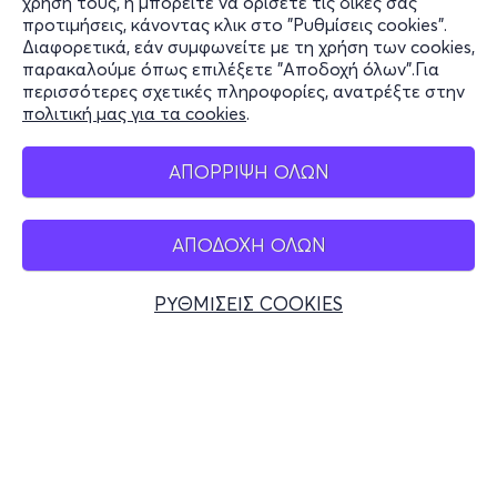
χρήση τους, ή μπορείτε να ορίσετε τις δικές σας
Υποστήριξη
προτιμήσεις, κάνοντας κλικ στο "Ρυθμίσεις cookies".
Διαφορετικά, εάν συμφωνείτε με τη χρήση των cookies,
Stay Connected
παρακαλούμε όπως επιλέξετε "Αποδοχή όλων".Για
περισσότερες σχετικές πληροφορίες, ανατρέξτε στην
πολιτική μας για τα cookies
.
Mobile app
ΑΠΟΡΡΙΨΗ ΟΛΩΝ
ΑΠΟΔΟΧΗ ΟΛΩΝ
Ελλάδα
Τηλεφωνικές κρατήσεις
ΡΥΘΜΙΣΕΙΣ COOKIES
+30 2117700000
Δευ - Παρ 10:00 - 18:00
Φυσικά σημεία