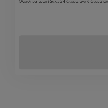
Ολόκληρα τραπέζια:ανά 4 άτομα, ανά 6 άτομα και