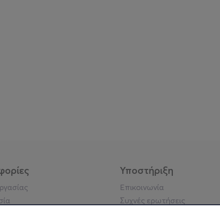
φορίες
Υποστήριξη
εργασίας
Επικοινωνία
σία
Συχνές ερωτήσεις
ήσης
Πράξη για τις ψηφιακές