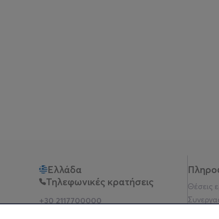
Ελλάδα
Πληρο
Τηλεφωνικές κρατήσεις
Θέσεις 
Συνεργα
+30 2117700000
Δευ - Παρ 10:00 - 18:00
Όροι χρ