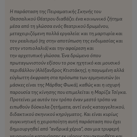
Η παράσταση αποτελεί μια σκηνική προσέγγιση στη
H παράσταση της Πειραματικής Σκηνής του
σύνδεση της μαγείας με τη μαγειρική ως γυναικείο
Θεσσαλικού Θέατρου διαβάζει ένα κοινωνικό ζήτημα
μυστικό κώδικα της περιοχής της Θεσσαλίας. Στη σκιά
μέσα από τη γλώσσα ενός θεατρικού δρωμένου,
της ανδρικής εξουσίας, οι γυναίκες παρέμειναν στο
μεταχειριζόμενη πολλά εργαλεία: και τη μαρτυρία και
περιθώριο, χωρίς να έχουν λόγο στις αποφάσεις που
τον ρεαλισμό (πχ στην αποτύπωση της ενδυμασίας και
στην ντοπιολαλιά) και την αφαίρεση και
ήταν αποκλειστικά δικαίωμα των ανδρών. Πέρα από τις
την αρχετυπική γλώσσα. Ένα δρώμενο όπου
υπόλοιπες εργασίες, με τις οποίες συνέβαλλαν στην
πρωταγωνιστούν εξίσου το ροκ ηχητικό και μουσικό
οικονομία της οικογένειας και της κοινότητας ως
περιβάλλον (Αλέξανδρος Κτιστάκης), η παγωμένη αλλά
εργάτριες, είχαν και την ευθύνη της τροφοδοσίας των
εύγλωττη έκφραση στα πρόσωπα των ερμηνευτών (οι
μελών της οικογένειάς τους, πάντα όμως εντός του
μάσκες είναι της Μάρθας Φωκά), καθώς και η ισχυρή
οίκου. Έτσι, ανέπτυξαν έναν μυστικό κώδικα, μια
παρουσία της κίνησης που επιμελείται η Μαρίζα Τσίγκα.
λανθάνουσα εξουσία, που στηριζόταν στη χρήση της
Προτείνει με αυτόν τον τρόπο έναν μεστό τρόπο να
μαγείας, των «πρακτικών», του ξεματιάσματος και
ειπωθούν δύσκολα ζητήματα, αντί ενός καταγγελτικού,
άλλων δεξιοτήτων, μέσα από τη χρήση των υλικών που
διδακτικού σκηνικού κηρύγματος. Και είναι κυρίως
χρησιμοποιούσαν και στη μαγειρική, τα βότανα και τα
συγκινητική η χειροποίητη αυτή παράσταση που έχει
χόρτα της περιοχής, το λάδι, το νερό και το αλεύρι. Στη
δημιουργηθεί από "ανδρικά χέρια", σαν μια τρυφερή
Θεσσαλία, η παράδοση θέλει τις μάγισσες της περιοχής
χειρονομία κατανόησης εκ μέρους του σκηνοθέτη και