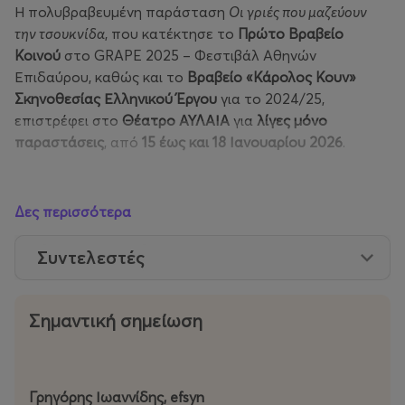
Η πολυβραβευμένη παράσταση
Οι γριές που μαζεύουν
την τσουκνίδα
, που κατέκτησε το
Πρώτο Βραβείο
Κοινού
στο GRAPE 2025 – Φεστιβάλ Αθηνών
Επιδαύρου, καθώς και το
Βραβείο «Κάρολος Κουν»
Σκηνοθεσίας Ελληνικού Έργου
για το 2024/25,
επιστρέφει στο
Θέατρο ΑΥΛΑΙΑ
για
λίγες μόνο
παραστάσεις
, από
15 έως και 18 Ιανουαρίου 2026
.
Δες περισσότερα
Μετά από συνεχόμενα sold out και μια εντυπωσιακή
πορεία που ξεκίνησε από την Πειραματική Σκηνή του
Συντελεστές
Θεσσαλικού Θεάτρου και συνεχίστηκε σε χωριά και
πόλεις της Ελλάδας αλλά και του εξωτερικού, η
παράσταση επιστρέφει για περιορισμένο αριθμό
Σημαντική σημείωση
εμφανίσεων, συνεχίζοντας την επιτυχημένη περιοδεία
της.
Γρηγόρης Ιωαννίδης, efsyn