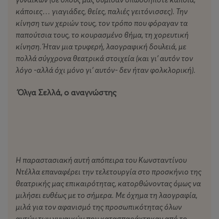
κάποιες… γιαγιάδες, θείες, παλιές γειτόνισσες). Την
κίνηση των χεριών τους, τον τρόπο που φόραγαν τα
παπούτσια τους, το κουρασμένο βήμα, τη χορευτική
κίνηση. Ήταν μια τρυφερή, λαογραφική δουλειά, με
πολλά σύγχρονα θεατρικά στοιχεία (και γι’ αυτόν τον
λόγο -αλλά όχι μόνο γι’ αυτόν- δεν ήταν φολκλορική).
Όλγα Σελλά, ο αναγνώστης
Η παραστασιακή αυτή απόπειρα του Κωνσταντίνου
Ντέλλα επαναφέρει την τελετουργία στο προσκήνιο της
θεατρικής μας επικαιρότητας, κατορθώνοντας όμως να
μιλήσει ευθέως με το σήμερα. Με όχημα τη λαογραφία,
μιλά για τον αφανισμό της προσωπικότητας όλων
αυτών των γυναικών που κατασπαράχτηκαν από το