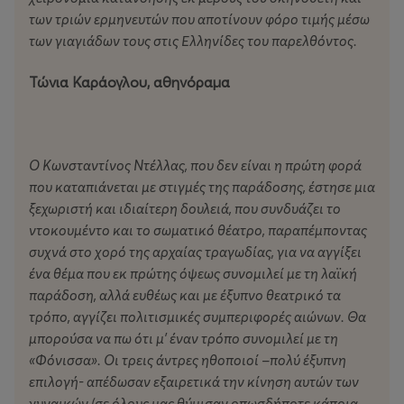
να έχουν παραλάβει τις μυστικές δεξιότητές τους από
των τριών ερμηνευτών που αποτίνουν φόρο τιμής μέσω
τη Μήδεια και να ειδικεύονται στο «κατέβασμα» του
των γιαγιάδων τους στις Ελληνίδες του παρελθόντος.
φεγγαριού. Τρεις νεαροί ηθοποιοί προσεγγίζουν σκηνικά
το γυναικείο σώμα, όπως έχει καταγραφεί στο δικό
Τώνια Καράογλου, αθηνόραμα
τους σώμα, μέσα από τις αναφορές στις δικές τους
γιαγιάδες. Με εκφραστικά εργαλεία τις πρώτες ύλες της
τελετουργικής διαδικασίας, δηλαδή τη μάσκα και τον
Ο Κωνσταντίνος Ντέλλας, που δεν είναι η πρώτη φορά
συντονισμό του λόγου και του σώματος, και έχοντας
που καταπιάνεται με στιγμές της παράδοσης, έστησε μια
ως αφετηρία τα στάδια της παρασκευής της πίτας,
ξεχωριστή και ιδιαίτερη δουλειά, που συνδυάζει το
αφηγούνται ιστορίες από τις Μεταμορφώσεις του
ντοκουμέντο και το σωματικό θέατρο, παραπέμποντας
Οβίδιου και τα Φαρσάλια του Λουκανού, αλλά και της
συχνά στο χορό της αρχαίας τραγωδίας, για να αγγίξει
σύγχρονης ελληνικής λογοτεχνίας και έρευνας, από
ένα θέμα που εκ πρώτης όψεως συνομιλεί με τη λαϊκή
παραδοσιακά τραγούδια και συνεντεύξεις γυναικών
παράδοση, αλλά ευθέως και με έξυπνο θεατρικό τα
ου
έως ιατροσοφικούς κώδικες του 19
αιώνα.
τρόπο, αγγίζει πολιτισμικές συμπεριφορές αιώνων. Θα
μπορούσα να πω ότι μ’ έναν τρόπο συνομιλεί με τη
«Φόνισσα». Οι τρεις άντρες ηθοποιοί –πολύ έξυπνη
επιλογή- απέδωσαν εξαιρετικά την κίνηση αυτών των
γυναικών (σε όλους μας θύμισαν οπωσδήποτε κάποια,