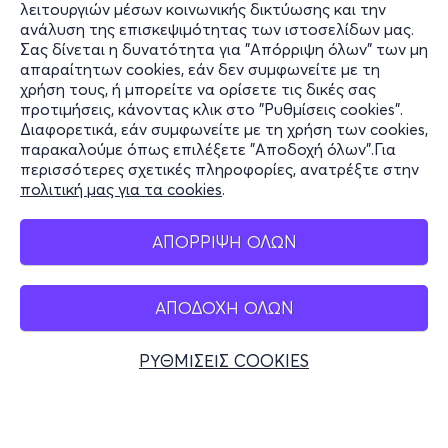
λειτουργιών μέσων κοινωνικής δικτύωσης και την
ανάλυση της επισκεψιμότητας των ιστοσελίδων μας.
Σας δίνεται η δυνατότητα για "Απόρριψη όλων" των μη
Πληροφορίες
απαραίτητων cookies, εάν δεν συμφωνείτε με τη
χρήση τους, ή μπορείτε να ορίσετε τις δικές σας
Υποστήριξη
προτιμήσεις, κάνοντας κλικ στο "Ρυθμίσεις cookies".
Διαφορετικά, εάν συμφωνείτε με τη χρήση των cookies,
Stay Connected
παρακαλούμε όπως επιλέξετε "Αποδοχή όλων".Για
περισσότερες σχετικές πληροφορίες, ανατρέξτε στην
πολιτική μας για τα cookies
.
Mobile app
ΑΠΟΡΡΙΨΗ ΟΛΩΝ
ΑΠΟΔΟΧΗ ΟΛΩΝ
Ελλάδα
Τηλεφωνικές κρατήσεις
ΡΥΘΜΙΣΕΙΣ COOKIES
+30 2117700000
Δευ - Παρ 10:00 - 18:00
Φυσικά σημεία