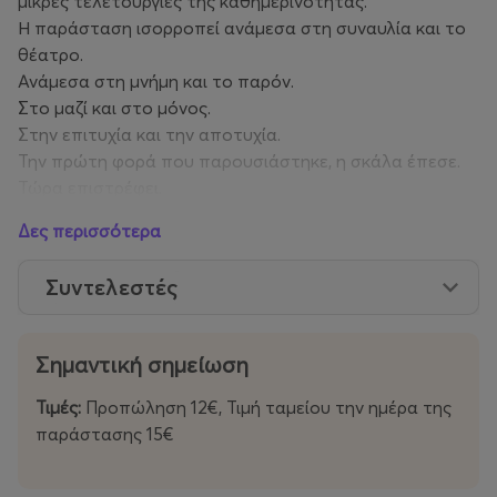
μικρές τελετουργίες της καθημερινότητας.
Η παράσταση ισορροπεί ανάμεσα στη συναυλία και το
θέατρο.
Ανάμεσα στη μνήμη και το παρόν.
Στο μαζί και στο μόνος.
Στην επιτυχία και την αποτυχία.
Την πρώτη φορά που παρουσιάστηκε, η σκάλα έπεσε.
Τώρα επιστρέφει.
Ξαναστήνεται από την αρχή.
Δες περισσότερα
Και συνεχίζει.
Συντελεστές
*Συμπαραγωγή και πρεμιέρα: MIRfestival
Σημαντική σημείωση
Τιμές:
Προπώληση 12€, Τιμή ταμείου την ημέρα της
παράστασης 15€