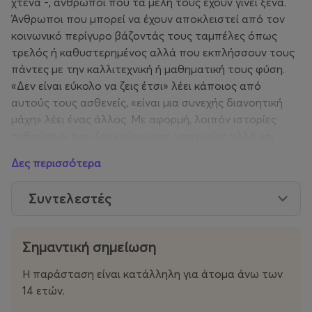
χτένα -, άνθρωποι που τα μέλη τους έχουν γίνει ξένα.
Άνθρωποι που μπορεί να έχουν αποκλειστεί από τον
κοινωνικό περίγυρο βάζοντάς τους ταμπέλες όπως
τρελός ή καθυστερημένος αλλά που εκπλήσσουν τους
πάντες με την καλλιτεχνική ή μαθηματική τους φύση.
«Δεν είναι εύκολο να ζεις έτσι» λέει κάποιος από
αυτούς τους ασθενείς, «είναι μια συνεχής διανοητική
μάχη» λέει ένας άλλος. Με αφορμή, λοιπόν ιστορίες
ανθρώπων που ζουν γύρω μας, μαρτυρίες αλλά και
ιστορίες που έχουμε διαβάσει από το βιβλίο του
Δες περισσότερα
γνωστού νευρολόγου Όλιβερ Σακς «Ο άνθρωπος που
μπέρδεψε τη γυναίκα του με ένα καπέλο»,
Συντελεστές
δημιουργήσαμε μία παράσταση με ενσυναίσθηση,
χιούμορ και φροντίδα απέναντι στο μυαλό που κάποια
στιγμή χωρίστηκε από το σώμα. Χωρίστηκε από το
Σημαντική σημείωση
λογικόν. . Κάποιοι έγκλειστοι σε ψυχιατρικά ιδρύματα
για χρόνια και κάποιοι που μπαινοβγαίνουν. Κάποιοι
Η παράσταση είναι κατάλληλη για άτομα άνω των
που βρίσκονται έξω ελεύθεροι με δόξα και τιμή, στην
14 ετών.
εποχή που ένας «λογικός, κοινωνικά αποδεκτός»