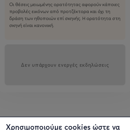
πλανητάρχης ακουμπάει το δάχτυλό του στον χάρτη
Οι θέσεις μειωμένης ορατότητας αφορούν κάποιες
και ανατινάζει κόσμους, ανθρώπους, παιδιά, μωρά,
προβολές εικόνων από προτζέκτορα και όχι τη
δημιουργεί πολέμους. Τι είναι λογικό και τι παράλογο;
δράση των ηθοποιών επί σκηνής. Η ορατότητα στη
«Το πάσχον, βασανισμένο και αγωνιζόμενο ανθρώπινο
σκηνή είναι κανονική.
ον».
Δεν υπάρχουν ενεργές εκδηλώσεις
Χρησιμοποιούμε cookies ώστε να