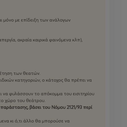
Φωνητική Διδασκαλία:
Ευγενία Μπαλάφα
Πιανίστας Συνοδείας:
Σωκράτης
Τουλόπουλος
αι μόνο με επίδειξη των ανάλογων
Βοηθός Σκηνοθέτη:
Σάββας Τασίου
Hair Styling:
Κωνσταντίνος Σαββάκης
Μουσική Παραγωγή / Rec / Mix / Master /
ργία, ακραία καιρικά φαινόμενα κλπ),
Sound Fx / Visual Fx / Graphics:
Θοδωρής
(Ted) Ζωγράφος - Μανώλης Καλλίτσης
ρέτηση των θεατών.
ειδικών κατηγοριών, ο κάτοχος θα πρέπει να
πει να φυλάσσουν το απόκομμα του εισιτηρίου
το χώρο του θεάτρου.
παράστασης, βάσει του Νόμου 2121/93 περί
μενα κι ό,τι άλλο θα μπορούσε να