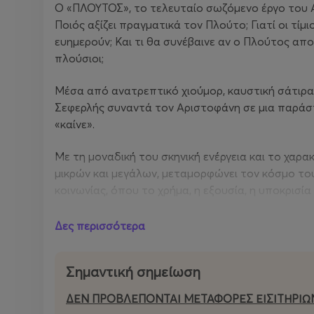
Ο «ΠΛΟΥΤΟΣ», το τελευταίο σωζόμενο έργο του Α
Ποιός αξίζει πραγματικά τον Πλούτο; Γιατί οι τίμ
ευημερούν; Και τι θα συνέβαινε αν ο Πλούτος απ
πλούσιοι;
Μέσα από ανατρεπτικό χιούμορ, καυστική σάτιρα,
Σεφερλής συναντά τον Αριστοφάνη σε μια παράστ
«καίνε».
Με τη μοναδική του σκηνική ενέργεια και το χαρ
μικρών και μεγάλων, μεταμορφώνει τον κόσμο του
κοινωνίας, όπου το χρήμα, η εξουσία, η υποκρισ
Ένα μεγάλο καλοκαιρινό θεατρικό γεγονός για όλη
Δες περισσότερα
Αριστοφάνη πιο κοντά στο σήμερα με πολύ γέλιο, 
Σημαντική σημείωση
ΔΕΝ ΠΡΟΒΛΕΠΟΝΤΑΙ ΜΕΤΑΦΟΡΕΣ ΕΙΣΙΤΗΡΙΩ