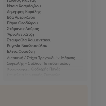
Γιώργος Μαντάς
Νάσια Κοσμάογλου
Δημήτρης Καράλης
Εύα Αμερικάνου
Πάρια Θεοδώρου
Στέφανος Λούρος
'Αρνολντ Χάτζη
Σταυρούλα Κουμεντάκου
Ευγενία Νικολοπούλου
Έλενα Φροσύνη
Διασκευή / Στίχοι Τραγουδιών:
Μάρκος
Σεφερλής – Στέλιος Παπαδόπουλος
Χορογραφίες:
Θοδωρής Πανάς
Επιμέλεια Μουσικής, Σκηνικών,
Κοστουμιών:
Μάρκος Σεφερλής
Φωτισμοί:
Μιχάλης Φυρογένης
Ήχος:
Μανώλης Καλλίτσης
Χειρισμός Κονσόλας Φωτισμών:
Θοδωρής
(Ted) Ζωγράφος