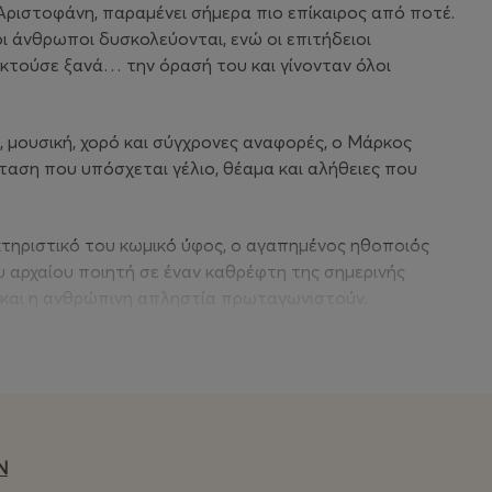
ριστοφάνη, παραμένει σήμερα πιο επίκαιρος από ποτέ.
ιοι άνθρωποι δυσκολεύονται, ενώ οι επιτήδειοι
οκτούσε ξανά… την όρασή του και γίνονταν όλοι
 μουσική, χορό και σύγχρονες αναφορές, ο Μάρκος
αση που υπόσχεται γέλιο, θέαμα και αλήθειες που
ακτηριστικό του κωμικό ύφος, ο αγαπημένος ηθοποιός
 αρχαίου ποιητή σε έναν καθρέφτη της σημερινής
ία και η ανθρώπινη απληστία πρωταγωνιστούν.
 την οικογένεια, που φιλοδοξεί να φέρει τον
ρυθμό και θεατρική μαγεία.
Ν