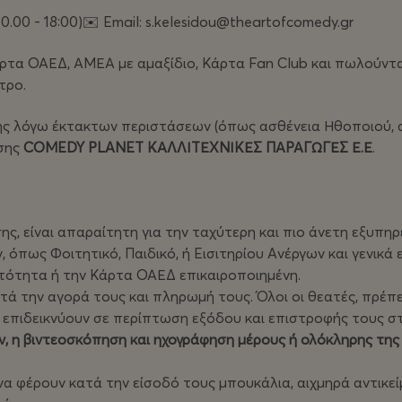
0.00 - 18:00)✉️ Email: s.kelesidou@theartofcomedy.gr
άρτα ΟΑΕΔ, ΑΜΕΑ με αμαξίδιο, Κάρτα Fan Club και πωλούντ
τρο.
 λόγω έκτακτων περιστάσεων (όπως ασθένεια Ηθοποιού, απε
ωσης
COMEDY PLANET ΚΑΛΛΙΤΕΧΝΙΚΕΣ ΠΑΡΑΓΩΓΕΣ Ε.Ε
.
ς, είναι απαραίτητη για την ταχύτερη και πιο άνετη εξυπη
όπως Φοιτητικό, Παιδικό, ή Eισιτηρίου Aνέργων και γενικά 
αυτότητα ή την Κάρτα ΟΑΕΔ επικαιροποιημένη.
μετά την αγορά τους και πληρωμή τους. Όλοι οι θεατές, πρέ
ο επιδεικνύουν σε περίπτωση εξόδου και επιστροφής τους σ
 η βιντεοσκόπηση και ηχογράφηση μέρους ή ολόκληρης της 
ι να φέρουν κατά την είσοδό τους μπουκάλια, αιχμηρά αντικεί