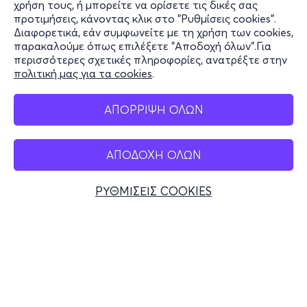
χρήση τους, ή μπορείτε να ορίσετε τις δικές σας
Υποστήριξη
προτιμήσεις, κάνοντας κλικ στο "Ρυθμίσεις cookies".
Διαφορετικά, εάν συμφωνείτε με τη χρήση των cookies,
Stay Connected
παρακαλούμε όπως επιλέξετε "Αποδοχή όλων".Για
περισσότερες σχετικές πληροφορίες, ανατρέξτε στην
πολιτική μας για τα cookies
.
Mobile app
ΑΠΟΡΡΙΨΗ ΟΛΩΝ
ΑΠΟΔΟΧΗ ΟΛΩΝ
Ελλάδα
Τηλεφωνικές κρατήσεις
ΡΥΘΜΙΣΕΙΣ COOKIES
+30 2117700000
Δευ - Παρ 10:00 - 18:00
Φυσικά σημεία