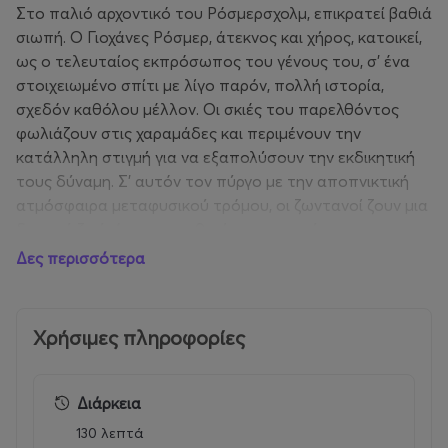
Στο παλιό αρχοντικό του Ρόσμερσχολμ, επικρατεί βαθιά
σιωπή. Ο Γιοχάνες Ρόσμερ, άτεκνος και χήρος, κατοικεί,
ως ο τελευταίος εκπρόσωπος του γένους του, σ’ ένα
στοιχειωμένο σπίτι με λίγo παρόν, πολλή ιστορία,
σχεδόν καθόλου μέλλον. Οι σκιές του παρελθόντος
φωλιάζουν στις χαραμάδες και περιμένουν την
κατάλληλη στιγμή για να εξαπολύσουν την εκδικητική
τους δύναμη. Σ’ αυτόν τον πύργο με την αποπνικτική
ατμόσφαιρα μεταφυσικού τρόμου, οι ζωντανοί ζουν μια
δανεική ζωή, όσο η μεγαθυμία των νεκρών τους το
επιτρέπει.
Δες περισσότερα
Κι όμως, το Ρόσμερσχολμ θα μπορούσε να είναι ένας
όμορφος, θαυμάσιος τόπος, όπου ο Γιοχάνες και η
Χρήσιμες πληροφορίες
Ρεμπέκα Βεστ, η νέα, απελευθερωμένη γυναίκα που έχει
αντικαταστήσει την αυτόχειρα σύζυγό του Ρόσμερ, θα
μπορούσαν να ζήσουν τον μεγάλο έρωτα· όπου τα
Διάρκεια
κακά πνεύματα θα έπαυαν να στοιχειώνουν, όπου νέες,
130 λεπτά
σφριγηλές ιδέες θα μπορούσαν να γεννηθούν και μια