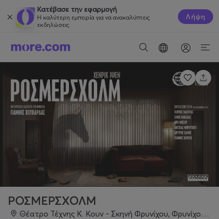
Κατέβασε την εφαρμογή
Λήψη
Η καλύτερη εμπειρία για να ανακαλύπτεις
εκδηλώσεις.
ΡΟΣΜΕΡΣΧΟΛΜ
Θέατρο Τέχνης Κ. Κουν - Σκηνή Φρυνίχου, Φρυνίχου 14, Αθήνα