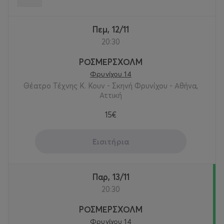
Βοηθός Σκηνογράφου
: Αγγελική Πολίτη
Πεμ, 12/11
Βοηθός Ενδυματολόγου:
Δήμητρα Σταυρίδου
20:30
Οργάνωση παραγωγής
: Ηρώ Λέφα
ΡΟΣΜΕΡΣΧΟΛΜ
Φρυνίχου 14
Πρωταγωνιστούν οι ηθοποιοί (με αλφαβητική σειρά)
:
Θέατρο Τέχνης Κ. Κουν - Σκηνή Φρυνίχου - Αθήνα,
Αττική
Γιώργος Γλάστρας
15€
Σίμος Κακάλας
Εισιτήρια
Ηρώ Μπέζου
Άντζελα Μπρούσκου
Παρ, 13/11
20:30
Αργύρης Ξάφης
ΡΟΣΜΕΡΣΧΟΛΜ
Γιάννης Χαρίσης
Φρυνίχου 14