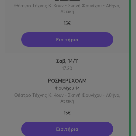
Θέατρο Τέχνης Κ. Κουν - Σκηνή Φρυνίχου - Αθήνα,
Αττική
15€
Επικοινωνία :
Εισιτήρια
Σαβ, 14/11
Διάρκεια παράστασης : 2 ώρες 10´
17:30
Θέατρο Τέχνης
Καρόλου Κουν
ΡΟΣΜΕΡΣΧΟΛΜ
Φρυνίχου 14
Φρυνίχου 14, Πλάκα
Θέατρο Τέχνης Κ. Κουν - Σκηνή Φρυνίχου - Αθήνα,
Αττική
Τηλέφωνο: 210.3222464
15€
Ημέρες & Ώρες Παραστάσεων:
Εισιτήρια
Τετάρτη: 19.00