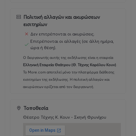
αίσθηση ανθρώπινης ευτυχίας θα βασίλευε στον κόσμο.
Όμως οι μηχανισμοί της δυστυχίας είναι ισχυροί και η
Πολιτική αλλαγών και ακυρώσεων
δύναμη των νεκρών μεγάλη. Στην έπαυλη των Ρόσμερ
εισιτηρίων
κυκλοφορούν συντηρητικοί πολιτικοί και προοδευτικοί
Δεν επιτρέπονται οι ακυρώσεις.
εκδότες, οραματιστές φιλόσοφοι, φαντάσματα,
Επιτρέπονται οι αλλαγές (σε άλλη ημέρα,
τρομακτικά σύμβολα με τη μορφή άσπρων αλόγων,
ώρα ή θέση).
αλλά και ο απλός λαός. Όλοι προσπαθούν να
επιβληθούν και να κυριαρχήσουν πάνω στο ερωτευμένο
Ο διοργανωτής αυτής της εκδήλωσης είναι η εταιρεία
ζευγάρι που αγωνίζεται να βρει τη χαρά της ζωής.
Ελληνική Εταιρεία Θεάτρου (Θ. Τέχνης Καρόλου Κουν)
.
Το More.com αποτελεί μόνο την πλατφόρμα διάθεσης
Το «Ρόσμερσχολμ» συγκαταλέγεται στα
εισιτηρίων της εκδήλωσης. Η πολιτική αλλαγών και
αριστουργήματα του Χένρικ Ίψεν: ένα πολυσύνθετο,
ακυρώσεων ορίζεται από τον διοργανωτή.
πρωτοποριακό για την εποχή του έργο, που
ταυτόχρονα αποτελεί ένα επίκαιρο, υπαρξιακά
βαρυσήμαντο και βαθιά πολιτικό κείμενο, με
Τοποθεσία
απρόσμενες και δεξιοτεχνικές κωμικές ανάσες. Με μια
Θέατρο Τέχνης Κ. Κουν - Σκηνή Φρυνίχου
τολμηρή, σχεδόν ακραία λιτή αμεσότητα και
καθαρότητα, ο Νορβηγός συγγραφέας χτίζει μεθοδικά