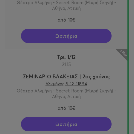
Θέατρο Αλκμήνη - Secret Room (Μικρή Σκηνή) -
πιστεύω πως μια πρέζα βλακείας μέσα στον υπερνού
Αθήνα, Αττική
τους θα έκανε τις ζωές
μας πιο νηφάλιες.
από
10€
Σε μια καθημερινότητα που ο καθένας μας την
οργανώνει και τη βιώνει
Εισιτήρια
αλληθωρίζοντας προς τις ζωές των άλλων και τις
αληθινές ή υποκριτικές
ευτυχίες τους, πιστεύω πως μια τζούρα βλακείας θα
Τρι, 1/12
μας έφερνε πιο κοντά στον
21:15
εαυτό και στις εντελώς προσωπικές ανάγκες μας, θα
μας ανθρώπευε κάπως.
ΣΕΜΙΝΑΡΙΟ ΒΛΑΚΕΙΑΣ | 2ος χρόνος
Αλκμήνης 8-12, 11854
Πληροφορίες:
Θέατρο Αλκμήνη - Secret Room (Μικρή Σκηνή) -
Πρεμιέρα
Τρίτη 20 Οκτωβρίου 2026
και κάθε Τρίτη στις
Αθήνα, Αττική
21.15
από
10€
Διάρκεια:
70′
Γενική είσοδος:
13€
Εισιτήρια
Θέατρο
Αλκμήνη
(αίθουσα
Secret
)