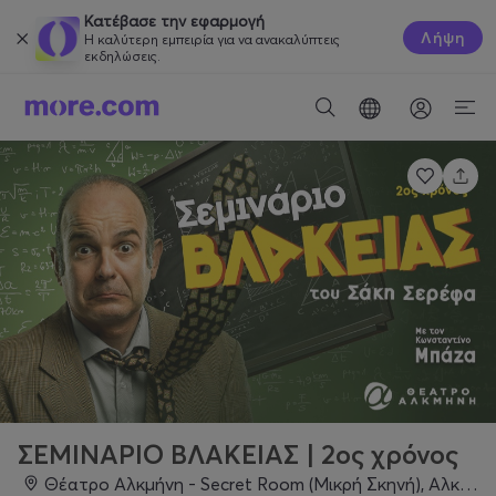
Κατέβασε την εφαρμογή
Λήψη
Η καλύτερη εμπειρία για να ανακαλύπτεις
εκδηλώσεις.
ΣΕΜΙΝΑΡΙΟ ΒΛΑΚΕΙΑΣ | 2ος χρόνος
Θέατρο Αλκμήνη - Secret Room (Μικρή Σκηνή), Αλκμήνης 8-12, 11854, Αθήνα