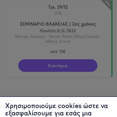
Τρι, 29/12
21:15
ΣΕΜΙΝΑΡΙΟ ΒΛΑΚΕΙΑΣ | 2ος χρόνος
Αλκμήνης 8-12, 11854
Θέατρο Αλκμήνη - Secret Room (Μικρή Σκηνή) -
Αθήνα, Αττική
από
10€
Εισιτήρια
Χρησιμοποιούμε cookies ώστε να
εξασφαλίσουμε για εσάς μια