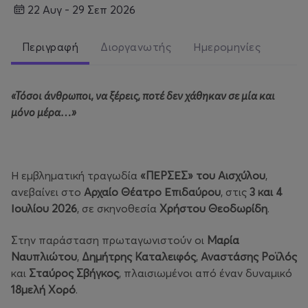
22 Αυγ - 29 Σεπ 2026
Περιγραφή
Διοργανωτής
Ημερομηνίες
«Τόσοι άνθρωποι, να ξέρεις, ποτέ δεν χάθηκαν σε μία και
μόνο μέρα…»
Η εμβληματική τραγωδία
«ΠΕΡΣΕΣ» του Αισχύλου
,
ανεβαίνει στο
Αρχαίο Θέατρο Επιδαύρου
, στις
3 και 4
Ιουλίου 2026
, σε σκηνοθεσία
Χρήστου Θεοδωρίδη
.
Στην παράσταση πρωταγωνιστούν οι
Μαρία
Ναυπλιώτου
,
Δημήτρης Καταλειφός
,
Αναστάσης Ροϊλός
και
Σταύρος Σβήγκος
, πλαισιωμένοι από έναν δυναμικό
18μελή Χορό
.