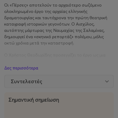
Οι «Πέρσες» αποτελούν το αρχαιότερο σωζόμενο
ολοκληρωμένο έργο της αρχαίας ελληνικής
δραματουργίας και ταυτόχρονα την πρώτη θεατρική
καταγραφή ιστορικών γεγονότων. Ο Αισχύλος,
αυτόπτης μάρτυρας της Ναυμαχίας της Σαλαμίνας,
δημιουργεί ένα «σκηνικό ρεπορτάζ» πολέμου, μόλις
οκτώ χρόνια μετά την καταστροφή.
Ο Χρήστος Θεοδωρίδης προσεγγίζει το έργο ως μια
βαθιά αντιπολεμική κραυγή, συνεχίζοντας τη
σκηνοθετική του πορεία πάνω σε πολιτικά φορτισμένα
Δες περισσότερα
και καίρια σύγχρονα ζητήματα.
Συντελεστές
«Αχ, μια φορά πόσο μεγάλη και γλυκιά ήταν στ’ αλήθεια
η ζωή μας…»
Σημαντική σημείωση
Εικοσιδύο άνθρωποι περιμένουν τα νέα μιας
συντελεσμένης καταστροφής. Όταν ο αγγελιοφόρος
επιστρέφει από το μέτωπο, ο λόγος του δίνει μορφή