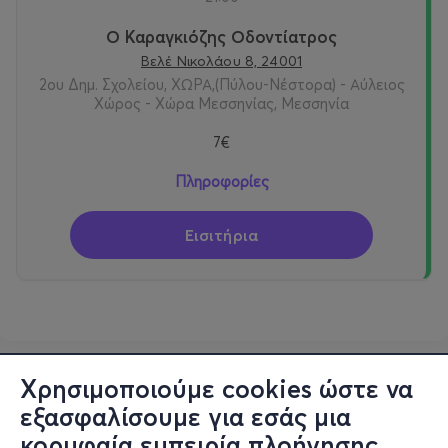
Ο Καραγκιόζης Οδοντίατρος
Βελέ Νικολάου 8, 24001
2ου Δημ. Σχολείου, ΧΩΡΑ,(Πύλου-Νέστορα) - Αύλειος
Χώρος - Χώρα Μεσσηνίας, Μεσσηνία
7€
Πληροφορίες
Εισιτήρια
Χρησιμοποιούμε cookies ώστε να
εξασφαλίσουμε για εσάς μια
κορυφαία εμπειρία πλοήγησης