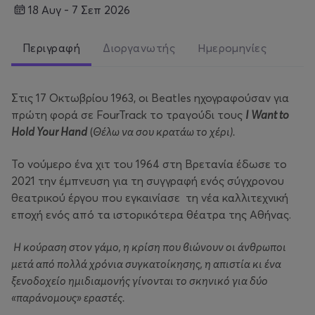
18 Αυγ - 7 Σεπ 2026
Περιγραφή
Διοργανωτής
Ημερομηνίες
Στις 17 Οκτωβρίου 1963, οι Beatles ηχογραφούσαν για
πρώτη φορά σε FourTrack το τραγούδι τους
I Want to
Hold Your Hand
(
Θέλω να σου κρατάω το χέρι).
Το νούμερο ένα χιτ του 1964 στη Βρετανία έδωσε το
2021 την έμπνευση για τη συγγραφή ενός σύγχρονου
θεατρικού έργου που εγκαινίασε τη νέα καλλιτεχνική
εποχή ενός από τα ιστορικότερα θέατρα της Αθήνας.
Η κούραση στον γάμο, η κρίση που βιώνουν οι άνθρωποι
μετά από πολλά χρόνια συγκατοίκησης, η απιστία κι ένα
ξενοδοχείο ημιδιαμονής γίνονται το σκηνικό για δύο
«παράνομους» εραστές.