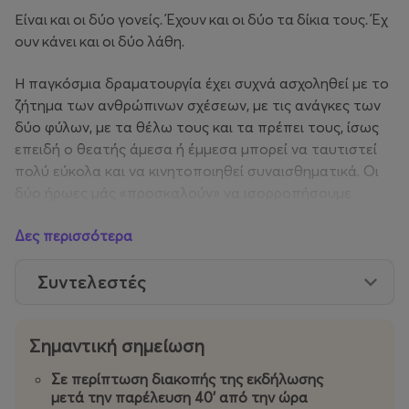
Είναι
και
οι
δύο
γονείς
.
Έχουν
και
οι
δύο
τα
δίκια
τους
.
Έχ
ουν
κάνει
και
οι
δύο
λάθη
.
Η παγκόσμια δραματουργία έχει συχνά ασχοληθεί με το
ζήτημα των ανθρώπινων σχέσεων, με τις ανάγκες των
δύο φύλων, με τα θέλω τους και τα πρέπει τους, ίσως
επειδή ο θεατής άμεσα ή έμμεσα μπορεί να ταυτιστεί
πολύ εύκολα και να κινητοποιηθεί συναισθηματικά. Οι
δύο ήρωες μάς «προσκαλούν» να ισορροπήσουμε
ανάμεσα στο γέλιο και το δάκρυ και να αντιληφθούμε,
Δες περισσότερα
μέσα από τις συναντήσεις τους, ότι αυτό που
ψάχνουμε όλοι μας στο τέλος της ημέρας είναι η
Συντελεστές
ουσιαστική συντροφικότητα. Κάποιον να μας κρατάει
το χέρι.
Σημαντική σημείωση
Θα τα καταφέρουν;
Σε περίπτωση διακοπής της εκδήλωσης
Οι περισσότεροι θεατές, μας είπαν, ότι είδαν τη δική
μετά την παρέλευση 40' από την ώρα
τους ιστορία επί σκηνής…