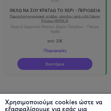
21:00
ΘΕΛΩ ΝΑ ΣΟΥ ΚΡΑΤΑΩ ΤΟ ΧΕΡΙ - ΠΕΡΙΟΔΕΙΑ
Παμπελοποννησιακό στάδιο, είσοδος από οδό Γιάννη
Ρίτσου (ΘΥΡΑ 3)
Θερινό Δημοτικό Θέατρο Δήμου Πατρέων - Πάτρα,
Αχαΐα
από
20€
Πληροφορίες
Εισιτήρια
Χρησιμοποιούμε cookies ώστε να
εξασφαλίσουμε για εσάς μια