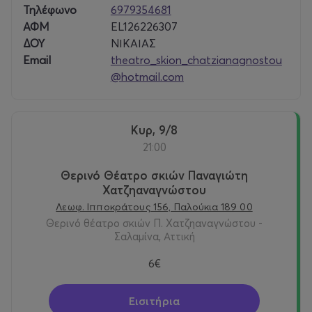
Τηλέφωνο
6979354681
ΑΦΜ
EL126226307
ΔΟΥ
ΝΙΚΑΙΑΣ
Email
theatro_skion_chatzianagnostou
@hotmail.com
Κυρ, 9/8
21:00
Θερινό Θέατρο σκιών Παναγιώτη
Χατζηαναγνώστου
Λεωφ. Ιπποκράτους 156, Παλούκια 189 00
Θερινό θέατρο σκιών Π. Χατζηαναγνώστου -
Σαλαμίνα, Αττική
6€
Εισιτήρια