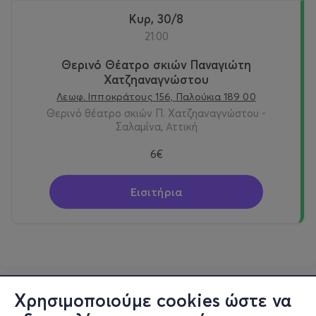
Κυρ, 30/8
21:00
Θερινό Θέατρο σκιών Παναγιώτη
Χατζηαναγνώστου
Λεωφ. Ιπποκράτους 156, Παλούκια 189 00
Θερινό θέατρο σκιών Π. Χατζηαναγνώστου -
Σαλαμίνα, Αττική
6€
Εισιτήρια
Χρησιμοποιούμε cookies ώστε να