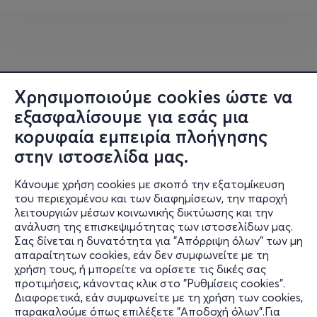
Μητροπόλεως 42, Καστοριά 521 00
15€ κανονικό | 12€ μειωμένο (φοιτητών, ανέργων, ΑμεΑ,
άνω των 65, πολυτέκνων)
Διάρκεια: 100 λεπτά
Χρησιμοποιούμε cookies ώστε να
εξασφαλίσουμε για εσάς μια
κορυφαία εμπειρία πλοήγησης
στην ιστοσελίδα μας.
Κάνουμε χρήση cookies με σκοπό την εξατομίκευση
του περιεχομένου και των διαφημίσεων, την παροχή
λειτουργιών μέσων κοινωνικής δικτύωσης και την
ανάλυση της επισκεψιμότητας των ιστοσελίδων μας.
Σας δίνεται η δυνατότητα για "Απόρριψη όλων" των μη
Πληροφορίες
απαραίτητων cookies, εάν δεν συμφωνείτε με τη
χρήση τους, ή μπορείτε να ορίσετε τις δικές σας
Υποστήριξη
προτιμήσεις, κάνοντας κλικ στο "Ρυθμίσεις cookies".
Διαφορετικά, εάν συμφωνείτε με τη χρήση των cookies,
Stay Connected
παρακαλούμε όπως επιλέξετε "Αποδοχή όλων".Για