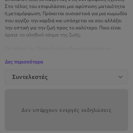
Στο τέλος του επιφυλάσσει μια αφύπνιση: ματαιότητα
ή μεταμόρφωση. Πρόκειται ουσιαστικά για μια κωμωδία
που αγγίζει την καρδιά και υπόσχεται να σου αλλάξει
την οπτική για την ζωή προς το καλύτερο. Ποιο είναι
άραγε το αληθινό νόημα της ζωής;
Το Νόημα της Ζωής είναι ένα δραματοποιημένο
απόσπασμα από το βιβλίο του Διονύση Μπουγά:
Δες περισσότερα
ΑΥΤΟ ΕΙΝΑΙ!
Συντελεστές
ΤΟ ΒΙΒΛΙΟ ΠΟΥ ΘΑ ΗΘΕΛΑ ΝΑ ΕΧΩ ΔΙΑΒΑΣΕΙ
ΝΩΡΙΤΕΡΑ ΣΤΗΝ ΖΩΗ ΜΟΥ και βασίζεται στο σεμινάριο
προσωπικής ανάπτυξης: ΒΙΟΓΡΑΦΙΚΗ ΠΡΟΠΟΝΗΣΗ
από την: metamorfosis.gr
Δεν υπάρχουν ενεργές εκδηλώσεις
Παραστάσεις
ΟΛΥΜΠΙΟΝ Θερινό
Καστορία