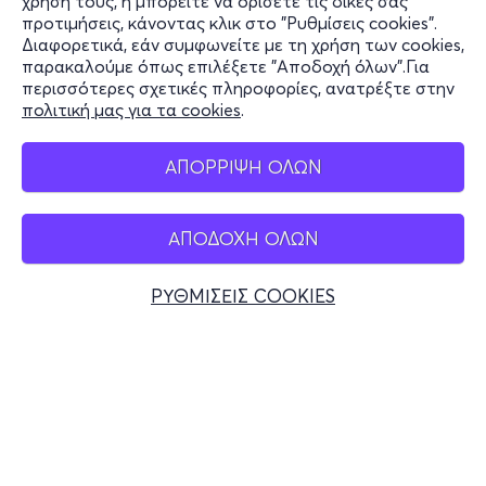
χρήση τους, ή μπορείτε να ορίσετε τις δικές σας
Υποστήριξη
προτιμήσεις, κάνοντας κλικ στο "Ρυθμίσεις cookies".
Διαφορετικά, εάν συμφωνείτε με τη χρήση των cookies,
Stay Connected
παρακαλούμε όπως επιλέξετε "Αποδοχή όλων".Για
περισσότερες σχετικές πληροφορίες, ανατρέξτε στην
πολιτική μας για τα cookies
.
Mobile app
ΑΠΟΡΡΙΨΗ ΟΛΩΝ
ΑΠΟΔΟΧΗ ΟΛΩΝ
Ελλάδα
Τηλεφωνικές κρατήσεις
ΡΥΘΜΙΣΕΙΣ COOKIES
+30 2117700000
Δευ - Παρ 10:00 - 18:00
Φυσικά σημεία