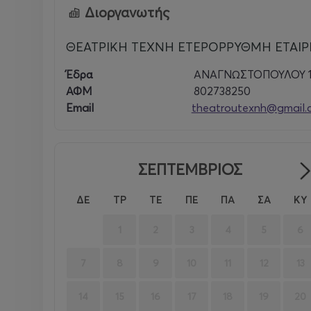
Διοργανωτής
ΘΕΑΤΡΙΚΗ ΤΕΧΝΗ ΕΤΕΡΟΡΡΥΘΜΗ ΕΤΑΙΡ
Έδρα
ΑΝΑΓΝΩΣΤΟΠΟΥΛΟΥ 10
ΑΦΜ
802738250
Email
theatroutexnh@gmail.
ΣΕΠΤΕΜΒΡΙΟΣ
ΔΕ
ΤΡ
ΤΕ
ΠΕ
ΠΑ
ΣΑ
ΚΥ
1
2
3
4
5
6
7
8
9
10
11
12
13
14
15
16
17
18
19
20