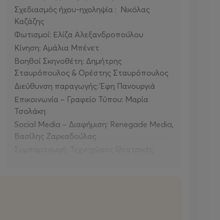
Σχεδιασμός ήχου-ηχοληψία : Νικόλας
Καζάζης
Φωτισμοί: Ελίζα Αλεξανδροπούλου
Κίνηση: Αμάλια Μπένετ
Βοηθοί Σκηνοθέτη: Δημήτρης
Σταυρόπουλος & Ορέστης Σταυρόπουλος
Διεύθυνση παραγωγής: Έφη Πανουργιά
Επικοινωνία – Γραφείο Τύπου: Μαρία
Τσολάκη
Social Media – Διαφήμιση: Renegade Media,
Βασίλης Ζαρκαδούλας
Συμπαραγωγή: Τεχνηχώρος Θεατρικές
Παραγωγές
Το ΣΚΟΥΤΑΡΕΪΚΟ
· Τζένη Σκούταρη: Γαλήνη Χατζηπασχάλη
· Κοσμάς Σκούταρης: Νίκος Καραθάνος
· Ματίνα Σκούταρη: Άγγελος