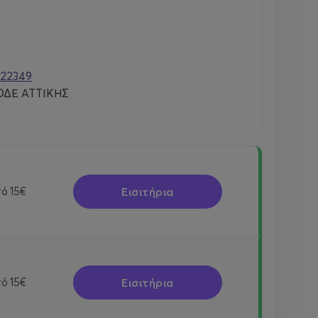
222349
ΔΕ ΑΤΤΙΚΗΣ
Εισιτήρια
πό
15€
Εισιτήρια
πό
15€