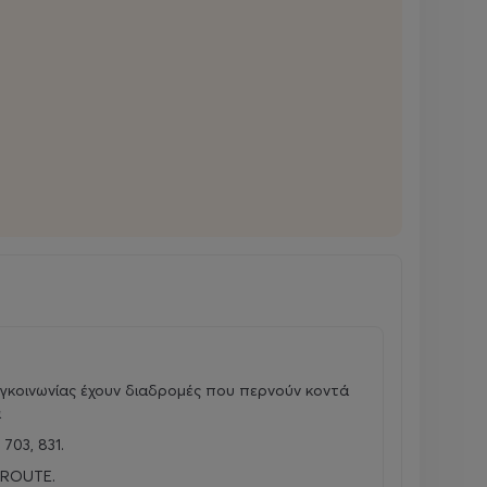
Παπαδημητρίου
Το ΚΑΣΑΝΔΡΕΪΚΟ
· Νίκος Μαντάς: Χρήστος Λούλης
· Ντιάνα Κασανδρή: Χάρις Αλεξίου
· Μίλτος Κασανδρής: Κώστας
Μπερικόπουλος
ΟΙ ΑΜΕΡΙΚΑΝΕΣ
· Υβόννη Καρίπη: Ζέτα Μακρυπούλια
· Κλάρα Καρίπη: Ιωάννα Μαυρέα
ΑΛΛΑ ΠΡΟΣΩΠΑ
· Ανδρέας Δερμέζης, Στράτος, μπράβος:
Γιάννης Κότσιφας
γκοινωνίας έχουν διαδρομές που περνούν κοντά
· Μίμης Φραγκόπουλος, νησιώτης,
ά
αστυνομικός: Αλέξανδρος Σκουρλέτης
703, 831.
· Σοφία η υπηρέτρια: Ιωάννα Μπιτούνη
Μπράβος, Παππάς, Εφοπλιστής :Μιχάλης
 ROUTE.