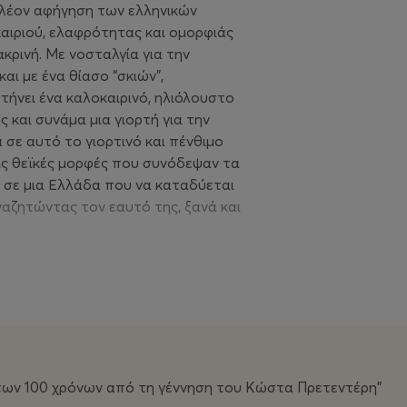
πλέον αφήγηση των ελληνικών
αιριού, ελαφρότητας και ομορφιάς
κρινή. Με νοσταλγία για την
αι με ένα θίασο “σκιών”,
τήνει ένα καλοκαιρινό, ηλιόλουστο
ς και συνάμα μια γιορτή για την
 σε αυτό το γιορτινό και πένθιμο
τις θεϊκές μορφές που συνόδεψαν τα
, σε μια Ελλάδα που να καταδύεται
αζητώντας τον εαυτό της, ξανά και
ν 100 χρόνων από τη γέννηση του Κώστα Πρετεντέρη"
των 100 χρόνων από τη γέννηση του Κώστα Πρετεντέρη"