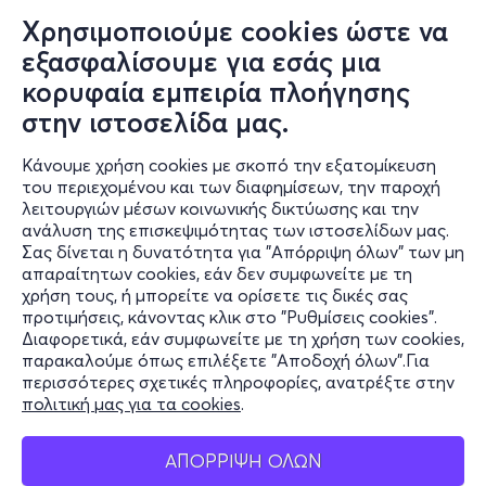
Χρησιμοποιούμε cookies ώστε να
εξασφαλίσουμε για εσάς μια
κορυφαία εμπειρία πλοήγησης
στην ιστοσελίδα μας.
Κάνουμε χρήση cookies με σκοπό την εξατομίκευση
του περιεχομένου και των διαφημίσεων, την παροχή
λειτουργιών μέσων κοινωνικής δικτύωσης και την
ανάλυση της επισκεψιμότητας των ιστοσελίδων μας.
Σας δίνεται η δυνατότητα για "Απόρριψη όλων" των μη
Πληροφορίες
απαραίτητων cookies, εάν δεν συμφωνείτε με τη
χρήση τους, ή μπορείτε να ορίσετε τις δικές σας
Υποστήριξη
προτιμήσεις, κάνοντας κλικ στο "Ρυθμίσεις cookies".
Διαφορετικά, εάν συμφωνείτε με τη χρήση των cookies,
Stay Connected
παρακαλούμε όπως επιλέξετε "Αποδοχή όλων".Για
περισσότερες σχετικές πληροφορίες, ανατρέξτε στην
πολιτική μας για τα cookies
.
Mobile app
ΑΠΟΡΡΙΨΗ ΟΛΩΝ