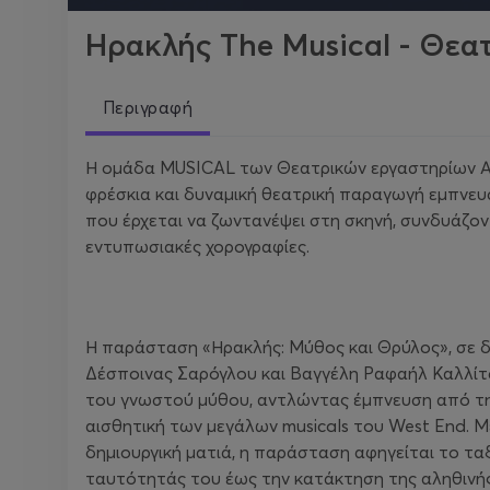
Ηρακλής The Musical - Θεα
Περιγραφή
Η ομάδα MUSICAL των Θεατρικών εργαστηρίων Α
φρέσκια και δυναμική θεατρική παραγωγή εμπνευ
που έρχεται να ζωντανέψει στη σκηνή, συνδυάζον
εντυπωσιακές χορογραφίες.
Η παράσταση «Ηρακλής: Μύθος και Θρύλος», σε δ
Δέσποινας Σαρόγλου και Βαγγέλη Ραφαήλ Καλλίτ
του γνωστού μύθου, αντλώντας έμπνευση από τη 
αισθητική των μεγάλων musicals του West End. Με
δημιουργική ματιά, η παράσταση αφηγείται το τα
ταυτότητάς του έως την κατάκτηση της αληθινής