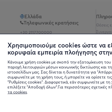
Ελλάδα
Πληρο
Τηλεφωνικές κρατήσεις
Θέσεις 
Συνεργα
+30 2117700000
Δευ - Παρ 10:00 - 18:00
Όροι χρ
Φυσικά σημεία
Χρησιμοποιούμε cookies ώστε να ε
Πολιτικ
κορυφαία εμπειρία πλοήγησης στην
Νομική 
Οδηγίες
Κάνουμε χρήση cookies με σκοπό την εξατομίκευση του 
Blog
παροχή λειτουργιών μέσων κοινωνικής δικτύωσης και τ
ιστοσελίδων μας. Σας δίνεται η δυνατότητα για "Απόρρ
Οικονομι
συμφωνείτε με τη χρήση τους, ή μπορείτε να ορίσετε τις
Πολιτικέ
"Ρυθμίσεις cookies". Διαφορετικά, εάν συμφωνείτε με τ
Έκθεση 
επιλέξετε "Αποδοχή όλων".Για περισσότερες σχετικές 
τα cookies
.
Ρυθμίσει