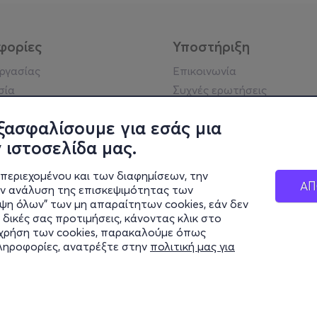
φορίες
Υποστήριξη
εργασίας
Επικοινωνία
σία
Συχνές ερωτήσεις
ήσης
Πράξη για τις ψηφιακές
Υπηρεσίες
ξασφαλίσουμε για εσάς μια
ή απορρήτου
Σύνδεση reseller
 ιστοσελίδα μας.
σημείωση
 κοινότητας
περιεχομένου και των διαφημίσεων, την
ΑΠ
ην ανάλυση της επισκεψιμότητας των
ιψη όλων" των μη απαραίτητων cookies, εάν δεν
κά στοιχεία
 δικές σας προτιμήσεις, κάνοντας κλικ στο
ς Εταιρείας
η χρήση των cookies, παρακαλούμε όπως
Διαφάνειας
πληροφορίες, ανατρέξτε στην
πολιτική μας για
ς cookies
© 2026 more.com