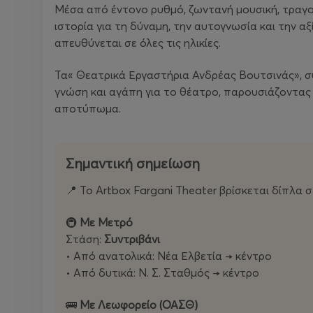
Μέσα από έντονο ρυθμό, ζωντανή μουσική, τραγού
ιστορία για τη δύναμη, την αυτογνωσία και την α
απευθύνεται σε όλες τις ηλικίες.
Τα« Θεατρικά Εργαστήρια Ανδρέας Βουτσινάς», συ
γνώση και αγάπη για το θέατρο, παρουσιάζοντας
αποτύπωμα.
Σημαντική σημείωση
📍 Το Artbox Fargani Theater βρίσκεται δίπλα
🚇
Με Μετρό
Στάση:
Συντριβάνι
• Από ανατολικά: Νέα Ελβετία → κέντρο
• Από δυτικά: Ν. Σ. Σταθμός → κέντρο
🚌
Με Λεωφορείο (ΟΑΣΘ)