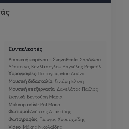
νάς
Συντελεστές
Διασκευή κειμένου – Σκηνοθεσία
: Σαρόγλου
Δέσποινα, Καλλίτσογλου Βαγγέλης Ραφαήλ
Χορογραφίες
: Παπαγεωργίου Λούνα
Μουσική διδασκαλία
: Σινιάρη Ελένη
Μουσική επεξεργασία
: Δανελάτος Παύλος
Σκηνικά
: Βεντούρη Μαρία
Makeup artist
: Pol Maria
Φωτισμοί
:Ανέστης Ατακτίδης
Φωτογραφίες:
Γιώργος Χρυσοχοΐδης
Video
: Μάκης Νικολαΐδης