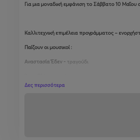
Για μια μοναδική εμφάνιση το Σάββατο 10 Μαΐου
Καλλιτεχνική επιμέλεια προγράμματος – ενορχήσ
Παίζουν οι μουσικοί :
Αναστασία Έδεν -
τραγούδι
Άρης Βλάχος
– πιάνο
Δες περισσότερα
Παναγιώτης Καψαμπέλης
– ακουστική/ηλεκτρική 
Πέτρος Σταμέλος
- ηλεκτρικό μπάσο
Σπύρος Καραμήτσος
– τύμπανα
Στέργιος Πολύζος
- σαξόφωνο