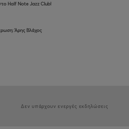
 στο
Half
Note
Jazz
Club
!
τρωση: Άρης Βλάχος
κιθάρα
Δεν υπάρχουν ενεργές εκδηλώσεις