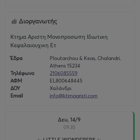
Διοργανωτής
Κτημα Αριστη Μονοπροσωπη Ιδιωτικη
Κεφαλαιουχικη Ετ
Έδρα
Ploutarchou & Keas, Chalandri,
Athens 15234
Τηλέφωνο
2106085559
ΑΦΜ
EL800648445
ΔΟΥ
Χαλάνδρι
Email
info@ktimaaristi.com
Δευ, 14/9
09:30
✨ LITTLE WONDERERS ✨