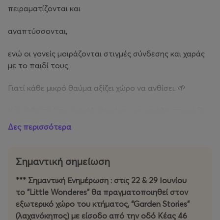
πειραματίζονται και
αναπτύσσονται,
ενώ οι γονείς μοιράζονται στιγμές σύνδεσης και χαράς
με το παιδί τους
Γιατί κάθε μικρό θαύμα αξίζει χώρο να ανθίσει. 🌱
Και κάθε πρώτη ανακάλυψη είναι μια μεγάλη στιγμή 🚀
Δες περισσότερα
Για βρέφη 3–13 μηνών
Κάθε Δευτέρα 10:30
Σημαντική σημείωση
Τιμή εισιτηρίου: 15€
*** Σημαντική Ενημέρωση : στις 22 & 29 Ιουνίου
Είναι απαραίτητη η αγορά του εισιτηρίου μόνο για τα
το "Little Wonderes” θα πραγματοποιηθεί στον
παιδιά 💛
εξωτερικό χώρο του κτήματος, “Garden Stories”
(λαχανόκηπος) με είσοδο από την οδό Κέας 46