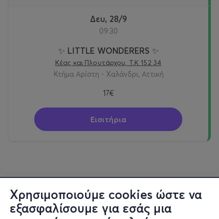
Δευ, 28/9
09:30
✨ LITTLE WONDERERS ✨
Κέας και Πλουτάρχου, Τ.Κ 152 34
Κτήμα Αρίστη - Χαλάνδρι, Αττική
17€
Εισιτήρια
Χρησιμοποιούμε cookies ώστε να
εξασφαλίσουμε για εσάς μια