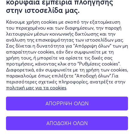
κορυφαία εμπειρία πλοήγησης
στην ιστοσελίδα μας.
Κάνουμε χρήση cookies με σκοπό την εξατομίκευση
του περιεχομένου και των διαφημίσεων, την παροχή
λειτουργιών μέσων κοινωνικής δικτύωσης και την
ανάλυση της επισκεψιμότητας των ιστοσελίδων μας.
Σας δίνεται η δυνατότητα για "Απόρριψη όλων" των μη
Πληροφορίες
απαραίτητων cookies, εάν δεν συμφωνείτε με τη
χρήση τους, ή μπορείτε να ορίσετε τις δικές σας
Υποστήριξη
προτιμήσεις, κάνοντας κλικ στο "Ρυθμίσεις cookies".
Διαφορετικά, εάν συμφωνείτε με τη χρήση των cookies,
Stay Connected
παρακαλούμε όπως επιλέξετε "Αποδοχή όλων".Για
περισσότερες σχετικές πληροφορίες, ανατρέξτε στην
πολιτική μας για τα cookies
.
Mobile app
ΑΠΟΡΡΙΨΗ ΟΛΩΝ
ΑΠΟΔΟΧΗ ΟΛΩΝ
Ελλάδα
Τηλεφωνικές κρατήσεις