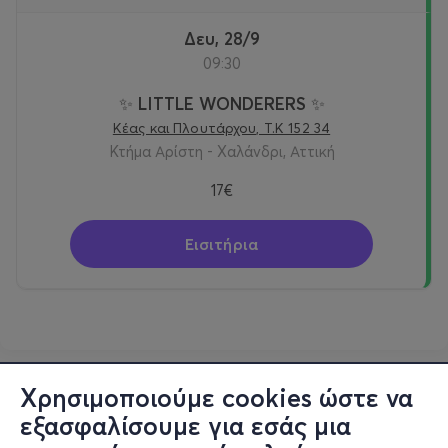
Δευ, 28/9
09:30
✨ LITTLE WONDERERS ✨
Κέας και Πλουτάρχου, Τ.Κ 152 34
Κτήμα Αρίστη - Χαλάνδρι, Αττική
17€
Εισιτήρια
Χρησιμοποιούμε cookies ώστε να
εξασφαλίσουμε για εσάς μια