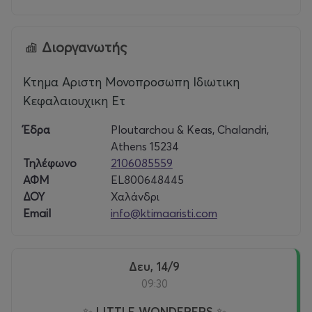
Διοργανωτής
Κτημα Αριστη Μονοπροσωπη Ιδιωτικη
Κεφαλαιουχικη Ετ
Έδρα
Ploutarchou & Keas, Chalandri,
Athens 15234
Τηλέφωνο
2106085559
ΑΦΜ
EL800648445
ΔΟΥ
Χαλάνδρι
Email
info@ktimaaristi.com
Δευ, 14/9
09:30
✨ LITTLE WONDERERS ✨