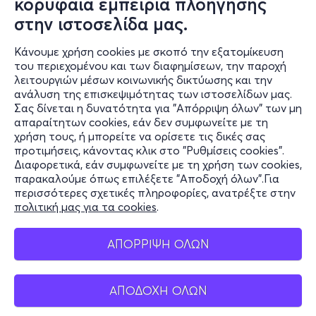
κορυφαία εμπειρία πλοήγησης
στην ιστοσελίδα μας.
Κάνουμε χρήση cookies με σκοπό την εξατομίκευση
του περιεχομένου και των διαφημίσεων, την παροχή
λειτουργιών μέσων κοινωνικής δικτύωσης και την
ανάλυση της επισκεψιμότητας των ιστοσελίδων μας.
Σας δίνεται η δυνατότητα για "Απόρριψη όλων" των μη
Πληροφορίες
απαραίτητων cookies, εάν δεν συμφωνείτε με τη
χρήση τους, ή μπορείτε να ορίσετε τις δικές σας
Υποστήριξη
προτιμήσεις, κάνοντας κλικ στο "Ρυθμίσεις cookies".
Διαφορετικά, εάν συμφωνείτε με τη χρήση των cookies,
Stay Connected
παρακαλούμε όπως επιλέξετε "Αποδοχή όλων".Για
περισσότερες σχετικές πληροφορίες, ανατρέξτε στην
πολιτική μας για τα cookies
.
Mobile app
ΑΠΟΡΡΙΨΗ ΟΛΩΝ
ΑΠΟΔΟΧΗ ΟΛΩΝ
Ελλάδα
Τηλεφωνικές κρατήσεις