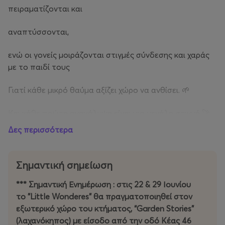
πειραματίζονται και
αναπτύσσονται,
ενώ οι γονείς μοιράζονται στιγμές σύνδεσης και χαράς
με το παιδί τους
Γιατί κάθε μικρό θαύμα αξίζει χώρο να ανθίσει. 🌱
Και κάθε πρώτη ανακάλυψη είναι μια μεγάλη στιγμή 🚀
Δες περισσότερα
Για βρέφη 3–13 μηνών
Κάθε Δευτέρα 10:30
Σημαντική σημείωση
Τιμή εισιτηρίου: 15€
*** Σημαντική Ενημέρωση : στις 22 & 29 Ιουνίου
Είναι απαραίτητη η αγορά του εισιτηρίου μόνο για τα
το "Little Wonderes” θα πραγματοποιηθεί στον
παιδιά 💛
εξωτερικό χώρο του κτήματος, “Garden Stories”
(λαχανόκηπος) με είσοδο από την οδό Κέας 46