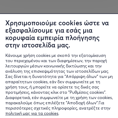
από την οδό Κέας 46 (απέναντι). Μετά το πέρας του
εργαστηρίου, δεν θα είναι δυνατή η παραμονή σας στον
χώρο του κτήματος / παιδική χαρά ***
Χρησιμοποιούμε cookies ώστε να
18/06_
🧳ΔΙΑΚΟΠΟΒΑΛΙΤΣΕΣ 🌞
εξασφαλίσουμε για εσάς μια
κορυφαία εμπειρία πλοήγησης
Το καλοκαίρι πλησιάζει και ήρθε η ώρα να ετοιμάσουμε
στην ιστοσελίδα μας.
τις βαλίτσες μας! Μέσα από θεατρικό παιχνίδι, κίνηση
και δημιουργικές κατασκευές, τα παιδιά ταξιδεύουν με
Κάνουμε χρήση cookies με σκοπό την εξατομίκευση
καράβια, τρένα και αεροπλάνα σε φανταστικούς
του περιεχομένου και των διαφημίσεων, την παροχή
προορισμούς. Τι θα πάρουμε μαζί μας; Καπέλα, μαγιό,
λειτουργιών μέσων κοινωνικής δικτύωσης και την
παιχνίδια και πολλή διάθεση για περιπέτεια! Ένα
ανάλυση της επισκεψιμότητας των ιστοσελίδων μας.
εργαστήριο γεμάτο φαντασία που μας βάζει στο πιο
Σας δίνεται η δυνατότητα για "Απόρριψη όλων" των μη
Πληροφορίες
απαραίτητων cookies, εάν δεν συμφωνείτε με τη
καλοκαιρινό κλίμα.
χρήση τους, ή μπορείτε να ορίσετε τις δικές σας
Υποστήριξη
προτιμήσεις, κάνοντας κλικ στο "Ρυθμίσεις cookies".
25/06_🌻ΕΞΕΡΕΥΝΗΤΕΣ ΤΟΥ ΛΑΧΑΝΟΚΗΠΟΥ 🐝
Διαφορετικά, εάν συμφωνείτε με τη χρήση των cookies,
Stay Connected
παρακαλούμε όπως επιλέξετε "Αποδοχή όλων".Για
Μια ξεχωριστή περιπέτεια στον κόσμο των λαχανικών!
περισσότερες σχετικές πληροφορίες, ανατρέξτε στην
Τα παιδιά γίνονται μικροί κηπουροί, φυτεύουν, ποτίζουν
πολιτική μας για τα cookies
.