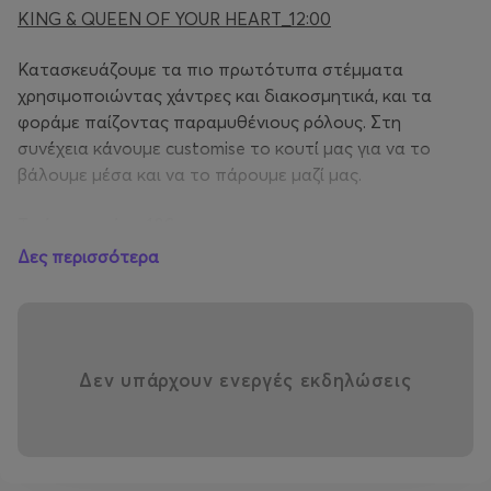
KING & QUEEN OF YOUR HEART_12:00
Κατασκευάζουμε τα πιο πρωτότυπα στέμματα
χρησιμοποιώντας χάντρες και διακοσμητικά, και τα
φοράμε παίζοντας παραμυθένιους ρόλους. Στη
συνέχεια κάνουμε customise το κουτί μας για να το
βάλουμε μέσα και να το πάρουμε μαζί μας.
Τιμή εισιτηρίου: 18€
Δες περισσότερα
Είναι απαραίτητη η αγορά του εισιτηρίου μόνο για τα
παιδιά.
Κρατήστε θέση στα εργαστήρια και χαρίστε στα
παιδιά χαρούμενες στιγμές δημιουργικότητας,
Δεν υπάρχουν ενεργές εκδηλώσεις
φαντασίας και παιχνιδιού!