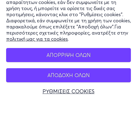
Πληροφορίες
απαραίτητων cookies, εάν δεν συμφωνείτε με τη
χρήση τους, ή μπορείτε να ορίσετε τις δικές σας
Υποστήριξη
προτιμήσεις, κάνοντας κλικ στο "Ρυθμίσεις cookies".
Διαφορετικά, εάν συμφωνείτε με τη χρήση των cookies,
Stay Connected
παρακαλούμε όπως επιλέξετε "Αποδοχή όλων".Για
περισσότερες σχετικές πληροφορίες, ανατρέξτε στην
πολιτική μας για τα cookies
.
Mobile app
ΑΠΟΡΡΙΨΗ ΟΛΩΝ
ΑΠΟΔΟΧΗ ΟΛΩΝ
Ελλάδα
Τηλεφωνικές κρατήσεις
ΡΥΘΜΙΣΕΙΣ COOKIES
+30 2117700000
Δευ - Παρ 10:00 - 18:00
Φυσικά σημεία