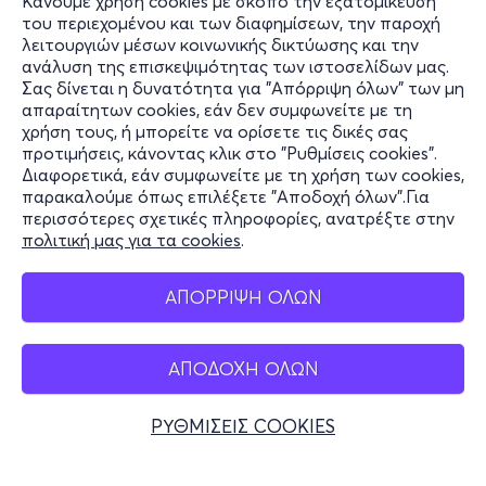
Κάνουμε χρήση cookies με σκοπό την εξατομίκευση
του περιεχομένου και των διαφημίσεων, την παροχή
λειτουργιών μέσων κοινωνικής δικτύωσης και την
ανάλυση της επισκεψιμότητας των ιστοσελίδων μας.
Σας δίνεται η δυνατότητα για "Απόρριψη όλων" των μη
Πληροφορίες
απαραίτητων cookies, εάν δεν συμφωνείτε με τη
χρήση τους, ή μπορείτε να ορίσετε τις δικές σας
Υποστήριξη
προτιμήσεις, κάνοντας κλικ στο "Ρυθμίσεις cookies".
Διαφορετικά, εάν συμφωνείτε με τη χρήση των cookies,
Stay Connected
παρακαλούμε όπως επιλέξετε "Αποδοχή όλων".Για
περισσότερες σχετικές πληροφορίες, ανατρέξτε στην
πολιτική μας για τα cookies
.
Mobile app
ΑΠΟΡΡΙΨΗ ΟΛΩΝ
ΑΠΟΔΟΧΗ ΟΛΩΝ
Ελλάδα
Τηλεφωνικές κρατήσεις
ΡΥΘΜΙΣΕΙΣ COOKIES
+30 2117700000
Δευ - Παρ 10:00 - 18:00