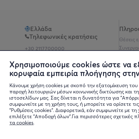
Ελλάδα
Πληρο
Τηλεφωνικές κρατήσεις
Θέσεις 
Συνεργα
+30 2117700000
Δευ - Παρ 10:00 - 18:00
Όροι χρ
Φυσικά σημεία
Χρησιμοποιούμε cookies ώστε να ε
Πολιτικ
κορυφαία εμπειρία πλοήγησης στην
Νομική 
Οδηγίες
Κάνουμε χρήση cookies με σκοπό την εξατομίκευση του 
Blog
παροχή λειτουργιών μέσων κοινωνικής δικτύωσης και τ
ιστοσελίδων μας. Σας δίνεται η δυνατότητα για "Απόρρ
Οικονομι
συμφωνείτε με τη χρήση τους, ή μπορείτε να ορίσετε τις
Πολιτικέ
"Ρυθμίσεις cookies". Διαφορετικά, εάν συμφωνείτε με τ
Έκθεση 
επιλέξετε "Αποδοχή όλων".Για περισσότερες σχετικές 
τα cookies
.
Ρυθμίσει