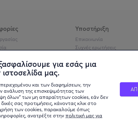
φορίες
Υποστήριξη
εργασίας
Επικοινωνία
σία
Συχνές ερωτήσεις
ήσης
Πράξη για τις ψηφιακές
Υπηρεσίες
ξασφαλίσουμε για εσάς μια
ή απορρήτου
Σύνδεση reseller
 ιστοσελίδα μας.
σημείωση
 κοινότητας
περιεχομένου και των διαφημίσεων, την
ΑΠ
ην ανάλυση της επισκεψιμότητας των
ιψη όλων" των μη απαραίτητων cookies, εάν δεν
κά στοιχεία
 δικές σας προτιμήσεις, κάνοντας κλικ στο
ς Εταιρείας
η χρήση των cookies, παρακαλούμε όπως
Διαφάνειας
πληροφορίες, ανατρέξτε στην
πολιτική μας για
ς cookies