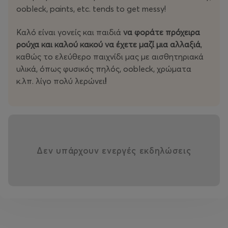
oobleck, paints, etc. tends to get messy!
ανακαλύψουν υφές, χρώματα, σχήματα και ιδέες, ενώ
θα μιλούν και θα ακούν αγγλικά σε ένα φυσικό,
Καλό είναι γονείς και παιδιά
να φοράτε πρόχειρα
διασκεδαστικό περιβάλλον.
ρούχα και καλού κακού
να έχετε μαζί μια αλλαξιά
,
καθώς το ελεύθερο παιχνίδι μας με αισθητηριακά
Σε αυτό το τμήμα, τα ελληνόφωνα παιδιά που θέλουν
υλικά, όπως φυσικός πηλός, oobleck, χρώματα
να εξασκήσουν τα αγγλικά τους θα συμμετέχουν μαζί με
κ.λπ. λίγο πολύ λερώνει
!
αγγλόφωνα παιδιά σε δημιουργικές, αισθητηριακές
δραστηριότητες. Θα παίζουν, θα δημιουργούν και θα
εξερευνούν μαζί, αναπτύσσοντας γλωσσικές δεξιότητες
χωρίς καν να συνειδητοποιούν ότι μαθαίνουν! Όλα τα
παιδιά θα απολαύσουν συναρπαστικές πρακτικές
δραστηριότητες, χρησιμοποιώντας άμμο, νερό, πηλό,
Δεν υπάρχουν ενεργές εκδηλώσεις
χρώματα, αφρό, φυσικά υλικά και πολλά ακόμα. Καθώς
εξερευνούν, θα μάθουν επίσης νέο λεξιλόγιο, θα
βελτιώσουν την προφορά τους και θα αποκτήσουν
αυτοπεποίθηση στην ομιλία των αγγλικών.
Πώς μπορούν να ωφεληθούν τα παιδιά: