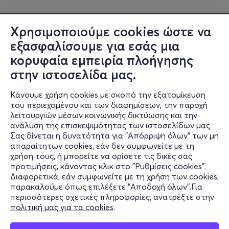
Ενθαρρύνει τη γλωσσική εκμάθηση μέσω της
αλληλεπίδρασης στην πραγματική ζωή.
Χρησιμοποιούμε cookies ώστε να
Αναπτύσσει κοινωνικές δεξιότητες σε ένα
πολυπολιτισμικό περιβάλλον.
εξασφαλίσουμε για εσάς μια
Βελτιώνει την επικοινωνία, τη δημιουργικότητα
κορυφαία εμπειρία πλοήγησης
και την επίλυση προβλημάτων.
Κάνει την εκμάθηση της αγγλικής γλώσσας
στην ιστοσελίδα μας.
φυσική, ελκυστική και διασκεδαστική.
Κάνουμε χρήση cookies με σκοπό την εξατομίκευση
Αν τελικά δεν σας βολεύει η ημερομηνία που κλείσατε,
του περιεχομένου και των διαφημίσεων, την παροχή
λειτουργιών μέσων κοινωνικής δικτύωσης και την
μπορείτε να επικοινωνήσετε μαζί μας για
αλλαγή της
ανάλυση της επισκεψιμότητας των ιστοσελίδων μας.
κράτησής σας.
Σας δίνεται η δυνατότητα για "Απόρριψη όλων" των μη
Πληροφορίες
απαραίτητων cookies, εάν δεν συμφωνείτε με τη
Για Πληροφορίες:
Μπορείτε να επικοινωνείτε μαζί
χρήση τους, ή μπορείτε να ορίσετε τις δικές σας
Υποστήριξη
μας στο
2310911941
(Δευτέρα-Παρασκευή 10:00-
προτιμήσεις, κάνοντας κλικ στο "Ρυθμίσεις cookies".
14:00), στο
Facebook
, στο
Instagram
ή στο
Διαφορετικά, εάν συμφωνείτε με τη χρήση των cookies,
Stay Connected
παρακαλούμε όπως επιλέξετε "Αποδοχή όλων".Για
messyplayhehe@gmail.com
!
περισσότερες σχετικές πληροφορίες, ανατρέξτε στην
πολιτική μας για τα cookies
.
Mobile app