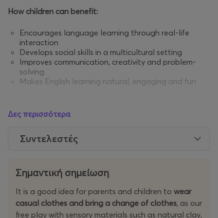
How children can benefit:
Encourages language learning through real-life
interaction
Develops social skills in a multicultural setting
Improves communication, creativity and problem-
solving
Makes English learning natural, engaging and fun
If the date you booked is no longer convenient for you,
Δες περισσότερα
you can contact us
to change your reservation.
☎️
For information:
You can contact us at
2310911941
Συντελεστές
(Monday-Friday 10:00-14:00), on
Facebook
, on
Instagram
or at
messyplayhehe@gmail.com
!
Σημαντική σημείωση
It is a good idea for parents and children to
wear
casual clothes and bring a change of clothes
, as our
Ενα ολοκαίνουργιο τμήμα για παιδιά 4-6 ετών!
Μέσα
free play with sensory materials such as natural clay,
από τη μαγεία του messy play, τα παιδιά θα