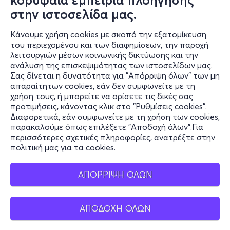
κορυφαία εμπειρία πλοήγησης
ξαναπροσπαθούν.
στην ιστοσελίδα μας.
Έτσι, αβίαστα και μέσα από τη χαρά, καλλιεργούνται
Κάνουμε χρήση cookies με σκοπό την εξατομίκευση
όλοι οι τομείς της ανάπτυξής τους:
του περιεχομένου και των διαφημίσεων, την παροχή
λειτουργιών μέσων κοινωνικής δικτύωσης και την
H λεπτή και αδρή κινητικότητα
ανάλυση της επισκεψιμότητας των ιστοσελίδων μας.
H φαντασία και η δημιουργικότητα
Σας δίνεται η δυνατότητα για "Απόρριψη όλων" των μη
Πληροφορίες
H κοινωνική αλληλεπίδραση
απαραίτητων cookies, εάν δεν συμφωνείτε με τη
H συναισθηματική έκφραση
χρήση τους, ή μπορείτε να ορίσετε τις δικές σας
Υποστήριξη
H γνωστική και «μαθηματική» σκέψη
προτιμήσεις, κάνοντας κλικ στο "Ρυθμίσεις cookies".
H επιστημονική περιέργεια
Διαφορετικά, εάν συμφωνείτε με τη χρήση των cookies,
Stay Connected
Kαι—πάνω απ’ όλα—δυναμώνει η
παρακαλούμε όπως επιλέξετε "Αποδοχή όλων".Για
αυτοπεποίθηση και η ανεξαρτησία τους!
περισσότερες σχετικές πληροφορίες, ανατρέξτε στην
πολιτική μας για τα cookies
.
Οι ομάδες μας όμως είναι εξίσου σημαντικές και για
Mobile app
τους ενήλικες.
Καταρχάς, και εμείς χρειαζόμαστε μη
ΑΠΟΡΡΙΨΗ ΟΛΩΝ
ανταγωνιστικά παιχνίδια με ποικιλία ερεθισμάτων, που
έχουν ηρεμιστική και κατευναστική δράση στο νευρικό
μας σύστημα! Επιπλέον, στόχος μας είναι να σας
ΑΠΟΔΟΧΗ ΟΛΩΝ
Ελλάδα
παρασύρουμε ευχάριστα μέσα σε αυτό το ανέμελο και
Τηλεφωνικές κρατήσεις