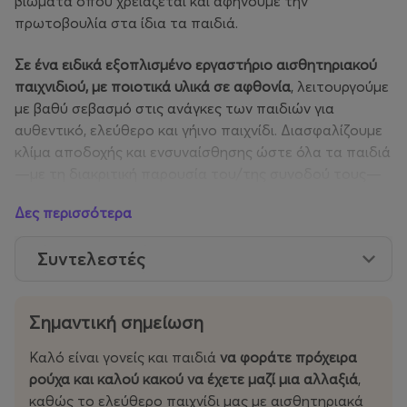
βιώματα όπου χρειάζεται και αφήνουμε την
πρωτοβουλία στα ίδια τα παιδιά.
Σε ένα ειδικά εξοπλισμένο εργαστήριο αισθητηριακού
παιχνιδιού, με ποιοτικά υλικά σε αφθονία
, λειτουργούμε
με βαθύ σεβασμό στις ανάγκες των παιδιών για
αυθεντικό, ελεύθερο και γήινο παιχνίδι. Διασφαλίζουμε
κλίμα αποδοχής και ενσυναίσθησης ώστε όλα τα παιδιά
—με τη διακριτική παρουσία του/της συνοδού τους—
να νιώθουν συναισθηματική ασφάλεια και να
Δες περισσότερα
απολαμβάνουν τον χαρούμενο και δημιουργικό τους
εαυτό.
Συντελεστές
Μέσα σε αυτό το κλίμα, το messy play γίνεται το πεδίο
όπου ανθίζει αυτό που τα παιδιά γνωρίζουν πολύ καλά
Σημαντική σημείωση
από τη φύση τους: να εξερευνούν, να ασκούνται, να
δημιουργούν και να μαθαίνουν—μαζί με τους
Καλό είναι γονείς και παιδιά
να φοράτε πρόχειρα
αγαπημένους τους ανθρώπους.
ρούχα και καλού κακού
να έχετε μαζί μια αλλαξιά
,
καθώς το ελεύθερο παιχνίδι μας με αισθητηριακά