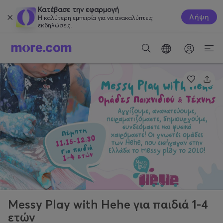
Κατέβασε την εφαρμογή
Λήψη
Η καλύτερη εμπειρία για να ανακαλύπτεις
εκδηλώσεις.
Messy Play with Hehe για παιδιά 1-4
ετών