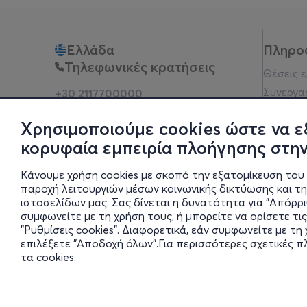
Ελλάδα
Πληρο
Τηλεφωνικές κρατήσεις
Θέσεις 
Συνεργα
+30 2117700000
Δευ - Παρ 10:00 - 18:00
Όροι χρ
Φυσικά σημεία
Χρησιμοποιούμε cookies ώστε να ε
Πολιτικ
κορυφαία εμπειρία πλοήγησης στην
Νομική 
Οδηγίες
Κάνουμε χρήση cookies με σκοπό την εξατομίκευση του 
Blog
παροχή λειτουργιών μέσων κοινωνικής δικτύωσης και τ
ιστοσελίδων μας. Σας δίνεται η δυνατότητα για "Απόρρ
Οικονομι
συμφωνείτε με τη χρήση τους, ή μπορείτε να ορίσετε τις
Πολιτικέ
"Ρυθμίσεις cookies". Διαφορετικά, εάν συμφωνείτε με τ
Έκθεση 
επιλέξετε "Αποδοχή όλων".Για περισσότερες σχετικές 
τα cookies
.
Ρυθμίσει