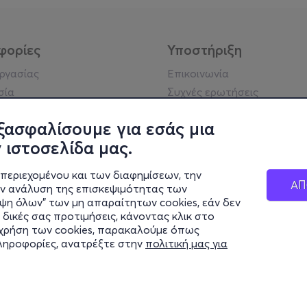
φορίες
Υποστήριξη
εργασίας
Επικοινωνία
σία
Συχνές ερωτήσεις
ήσης
Πράξη για τις ψηφιακές
Υπηρεσίες
ξασφαλίσουμε για εσάς μια
ή απορρήτου
Σύνδεση reseller
 ιστοσελίδα μας.
σημείωση
 κοινότητας
περιεχομένου και των διαφημίσεων, την
ΑΠ
ην ανάλυση της επισκεψιμότητας των
ιψη όλων" των μη απαραίτητων cookies, εάν δεν
κά στοιχεία
 δικές σας προτιμήσεις, κάνοντας κλικ στο
ς Εταιρείας
η χρήση των cookies, παρακαλούμε όπως
Διαφάνειας
πληροφορίες, ανατρέξτε στην
πολιτική μας για
ς cookies
© 2026 more.com