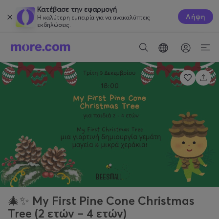
Κατέβασε την εφαρμογή
Λήψη
Η καλύτερη εμπειρία για να ανακαλύπτεις
εκδηλώσεις.
🎄✨ My First Pine Cone Christmas
Tree (2 ετών – 4 ετών)