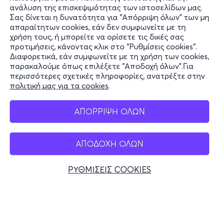
ανάλυση της επισκεψιμότητας των ιστοσελίδων μας.
Σας δίνεται η δυνατότητα για "Απόρριψη όλων" των μη
Πληροφορίες
απαραίτητων cookies, εάν δεν συμφωνείτε με τη
χρήση τους, ή μπορείτε να ορίσετε τις δικές σας
Υποστήριξη
προτιμήσεις, κάνοντας κλικ στο "Ρυθμίσεις cookies".
Διαφορετικά, εάν συμφωνείτε με τη χρήση των cookies,
Stay Connected
παρακαλούμε όπως επιλέξετε "Αποδοχή όλων".Για
περισσότερες σχετικές πληροφορίες, ανατρέξτε στην
πολιτική μας για τα cookies
.
Mobile app
ΑΠΟΡΡΙΨΗ ΟΛΩΝ
ΑΠΟΔΟΧΗ ΟΛΩΝ
Ελλάδα
Τηλεφωνικές κρατήσεις
ΡΥΘΜΙΣΕΙΣ COOKIES
+30 2117700000
Δευ - Παρ 10:00 - 18:00
Φυσικά σημεία