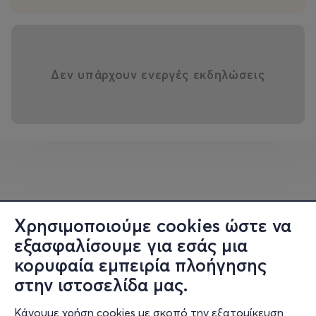
artcooperationseminars@gmail.com
**Παρακαλούμε μετά την εγγραφή σας να μας στείλετε
ένα μήνυμα με το ονοματεπώνυμο του παιδιού και ένα
τηλέφωνο επικοινωνίας
Δεν υπάρχουν ενεργές εκδηλώσεις
***Το εργαστήριο το παρακολουθούν τα παιδιά χωρίς
την παρουσία ενηλίκων.
Χρησιμοποιούμε cookies ώστε να
εξασφαλίσουμε για εσάς μια
κορυφαία εμπειρία πλοήγησης
στην ιστοσελίδα μας.
Κάνουμε χρήση cookies με σκοπό την εξατομίκευση