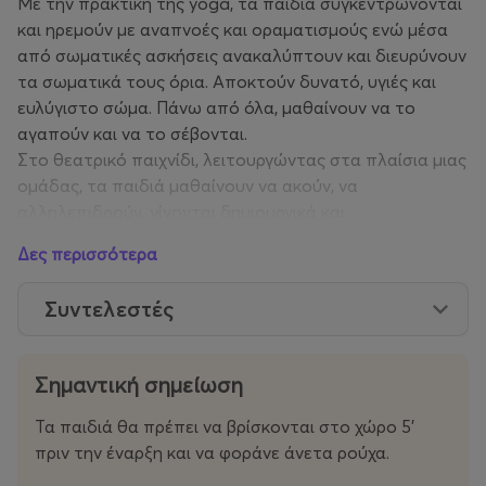
Με την πρακτική της yoga, τα παιδιά συγκεντρώνονται
και ηρεμούν με αναπνοές και οραματισμούς ενώ μέσα
από σωματικές ασκήσεις ανακαλύπτουν και διευρύνουν
τα σωματικά τους όρια. Αποκτούν δυνατό, υγιές και
ευλύγιστο σώμα. Πάνω από όλα, μαθαίνουν να το
αγαπούν και να το σέβονται.
Στο θεατρικό παιχνίδι, λειτουργώντας στα πλαίσια μιας
ομάδας, τα παιδιά μαθαίνουν να ακούν, να
αλληλεπιδρούν, γίνονται δημιουργικά και
μεταμορφώνονται με όλο τους το σώμα στον ήρωα της
Δες περισσότερα
κάθε ιστορίας.
Σχεδιασμός-Υλοποίηση: Παναγιώτα Κωστάμη (δασκάλα
Συντελεστές
yoga, ηθοποιός) - Έλενα Τζώρτζη (εκπαιδευτικός
θεατρικής αγωγής)
Πού: Πολυχώρος Sakura, Κεδρηνού 43
Σημαντική σημείωση
Πότε: Κυριακή 23 Νοεμβρίου 11.00-12.30
Σε ποιους απευθύνεται: Παιδιά ηλικίας 5-10 ετών
Τα παιδιά θα πρέπει να βρίσκονται στο χώρο 5'
Κόστος: 15€ /παιδί και 25€ για τα αδέρφια (2 παιδιά)
πριν την έναρξη και να φοράνε άνετα ρούχα.
Πληροφορίες: 6976801548 |