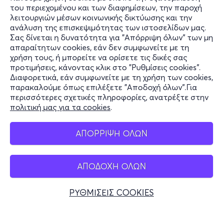
του περιεχομένου και των διαφημίσεων, την παροχή
λειτουργιών μέσων κοινωνικής δικτύωσης και την
ανάλυση της επισκεψιμότητας των ιστοσελίδων μας.
Σας δίνεται η δυνατότητα για "Απόρριψη όλων" των μη
Πληροφορίες
απαραίτητων cookies, εάν δεν συμφωνείτε με τη
χρήση τους, ή μπορείτε να ορίσετε τις δικές σας
Υποστήριξη
προτιμήσεις, κάνοντας κλικ στο "Ρυθμίσεις cookies".
Διαφορετικά, εάν συμφωνείτε με τη χρήση των cookies,
Stay Connected
παρακαλούμε όπως επιλέξετε "Αποδοχή όλων".Για
περισσότερες σχετικές πληροφορίες, ανατρέξτε στην
πολιτική μας για τα cookies
.
Mobile app
ΑΠΟΡΡΙΨΗ ΟΛΩΝ
ΑΠΟΔΟΧΗ ΟΛΩΝ
Ελλάδα
Τηλεφωνικές κρατήσεις
ΡΥΘΜΙΣΕΙΣ COOKIES
+30 2117700000
Δευ - Παρ 10:00 - 18:00