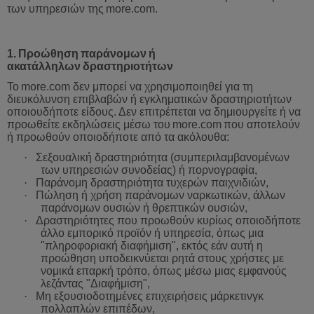
των υπηρεσιών της
more
.
com
.
1.
Προώθηση
παράνομων
ή
ακατάλληλων
δραστηριοτήτων
Το
more
.
com
δεν
μπορεί
να
χρησιμοποιηθεί
για
τη
διευκόλυνση
επιβλαβών
ή
εγκληματικών
δραστηριοτήτων
οποιουδήποτε
είδους
.
Δεν
επιτρέπεται
να
δημιουργείτε
ή
να
προωθείτε
εκδηλώσεις
μέσω
του
more
.
com
που
αποτελούν
ή
προωθούν
οποιοδήποτε
από
τα
ακόλουθα
:
·
Σεξουαλική
δραστηριότητα
(
συμπεριλαμβανομένων
των
υπηρεσιών
συνοδείας
)
ή
πορνογραφία,
·
Παράνομη
δραστηριότητα
τυχερών
παιχνιδιών,
·
Πώληση
ή
χρήση
παράνομων
ναρκωτικών
,
άλλων
παράνομων
ουσιών
ή
θρεπτικών
ουσιών,
·
Δραστηριότητες
που
προωθούν
κυρίως
οποιοδήποτε
άλλο
εμπ
ορικό προϊόν ή υπηρεσία, όπως μια
"πληροφοριακή διαφήμιση", εκτός εάν αυτή η
προώθηση υποδεικνύεται ρητά στους χρήστες με
νομικά επαρκή τρόπο, όπως μέσω μιας εμφανούς
λεζάντας "Διαφήμιση",
·
Μη εξουσιοδοτημένες επιχειρήσεις μάρκετινγκ
πολλαπλών επιπέδων,