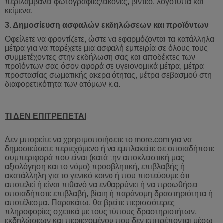
περιλαμβάνει φωτογραφίες/εικόνες, βίντεο, λογότυπα και
κείμενα.
3.
Δημοσίευση
ασφαλών
εκδηλώσεων
και
προϊόντων
Οφείλετε να φροντίζετε, ώστε να εφαρμόζονται τα κατάλληλα
μέτρα για να παρέχετε μια ασφαλή εμπειρία σε όλους τους
συμμετέχοντες στην εκδήλωσή σας και αποδέκτες των
προϊόντων σας όσον αφορά σε υγειονομικά μέτρα, μέτρα
προστασίας σωματικής ακεραιότητας, μέτρα σεβασμού στη
διαφορετικότητα των ατόμων κ.α.
ΤΙ ΔΕΝ ΕΠΙΤΡΕΠΕΤΑΙ
Δεν μπορείτε να χρησιμοποιήσετε το
more
.
com
για
να
δημοσιεύσετε
περιεχόμενο
ή
να
εμπλακείτε
σε
οποιαδήποτε
συμπεριφορά
που
είναι
(
κατά
την
αποκλειστική
μας
αξιολόγηση
και
το
νόμο
)
προσβλητική
,
επιβλαβής
ή
ακατάλληλη
για
το
γενικό
κοινό
ή
που
πιστεύουμε
ότι
αποτελεί
ή
είναι
πιθανό
να
ενθαρρύνει
ή
να
προωθήσει
οποιαδήποτε
επιβλαβή
,
βίαιη
ή
παράνομη
δραστηριότητα
ή
αποτέλεσμα
.
Παρακάτω
,
θα
βρείτε
περισσότερες
πληροφορίες
σχετικά
με
τους
τύπους
δραστηριοτήτων
,
εκδηλώσεων
και
περιεχομένου
που
δεν
επιτρέπονται
μέ
σω