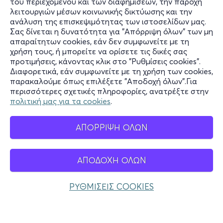
του περιεχομένου και των διαφημίσεων, την παροχή
λειτουργιών μέσων κοινωνικής δικτύωσης και την
ανάλυση της επισκεψιμότητας των ιστοσελίδων μας.
Σας δίνεται η δυνατότητα για "Απόρριψη όλων" των μη
Πληροφορίες
απαραίτητων cookies, εάν δεν συμφωνείτε με τη
χρήση τους, ή μπορείτε να ορίσετε τις δικές σας
Υποστήριξη
προτιμήσεις, κάνοντας κλικ στο "Ρυθμίσεις cookies".
Διαφορετικά, εάν συμφωνείτε με τη χρήση των cookies,
Stay Connected
παρακαλούμε όπως επιλέξετε "Αποδοχή όλων".Για
περισσότερες σχετικές πληροφορίες, ανατρέξτε στην
πολιτική μας για τα cookies
.
Mobile app
ΑΠΟΡΡΙΨΗ ΟΛΩΝ
ΑΠΟΔΟΧΗ ΟΛΩΝ
Ελλάδα
Τηλεφωνικές κρατήσεις
ΡΥΘΜΙΣΕΙΣ COOKIES
+30 2117700000
Δευ - Παρ 10:00 - 18:00
Φυσικά σημεία