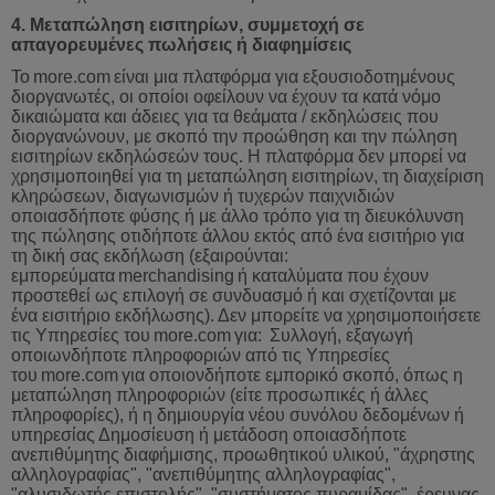
4. Μεταπώληση εισιτηρίων, συμμετοχή σε
απαγορευμένες πωλήσεις ή διαφημίσεις
Το
more
.
com
είναι
μια
πλατφόρμα
για
εξουσιοδοτημένους
διοργανωτές
,
οι
οποίοι
οφείλουν
να
έχουν
τα
κατά
νόμο
δικαιώματα
και
άδειες
για
τα
θεάματα
/
εκδηλώσεις
που
διοργανώνουν
,
με
σκοπό
την
προώθηση
και
την
πώληση
εισιτηρίων
εκδηλώσεών
τους
.
Η
πλατφόρμα
δεν
μπορεί
να
χρησιμοποιηθεί
για
τη
μεταπώληση
εισιτηρίων
,
τη
διαχείριση
κληρώσεων
,
διαγωνισμών
ή
τυχερών
παιχνιδιών
οποιασδήποτε
φύσης
ή
με
άλλο
τρόπο
για
τη
διευκόλυνση
της
πώλησης
οτιδήποτε
άλλου
εκτός
από
ένα
εισιτήριο
για
τη
δική
σας
εκδήλωση
(
εξαιρούντα
ι:
εμπορεύματα
merchandising
ή
καταλύματα
που
έχουν
προστεθεί
ως
επιλογή
σε
συνδυασμό
ή
και
σχετίζονται
με
ένα
εισιτήριο
εκδήλωσης
).
Δεν
μπορείτε
να
χρησιμοποιήσετε
τις
Υπηρεσίες
του
more
.
com
για
:
Συλλογή
,
εξαγωγή
οποιωνδήποτε
πληροφοριών
από
τις
Υπηρεσίες
του
more
.
com
για
οποιονδήποτε
εμπορικό
σκοπό
,
όπως
η
μεταπώληση
πληροφοριών
(
είτε
προσωπικές
ή
άλλες
πληροφορίες
),
ή
η
δημιουργία
νέου
συνόλου
δεδομένων
ή
υπηρεσίας
Δημοσίευση
ή
μετάδοση
οποιασδήποτε
ανεπιθύμητης
διαφήμισης
,
προωθητικού
υλικού
, "
άχρη
στης
αλληλογραφίας", "ανεπιθύμητης αλληλογραφίας",
"αλυσιδωτής επιστολής", "συστήματος πυραμίδας", έρευνας,