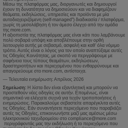
Μέσω της πλατφόρμας μας, διοργανωτές και δημιουργοί
έχουν τη δυνατότητα να δημοσιεύουν και να διαφημίζουν
θεάματα, εκδηλώσεις, υπηρεσίες και προϊόντα με μία
αυτοδιαχειριζόμενη (
self
-
managed
”) διαδικασία / πλατφόρμα,
χωρίς τη μεσολάβηση ή τον άμεσο έλεγχο από την ομάδα
της
more
.
com
.
Η
αξιοπιστία
της
πλατφόρμας
μας
είναι
κάτι
που
λαμβάνουμε
πολύ
σο
βαρά υπόψη και αποβλέπουμε στην ορθή
λειτουργία αυτής με σεβασμό, ασφαλή και καθ’ όλα νόμιμο
τρόπο. Αυτός είναι ο λόγος για τον οποίο αναπτύξαμε αυτές
τις Οδηγίες Κοινότητας, με σκοπό να περιγράψουμε με
σαφήνεια τους τύπους θεαμάτων, εκδηλώσεων,
δραστηριοτήτων και περιεχομένου που ενθαρρύνουμε και
απαγορεύουμε στο
more
.
com
,
αντίστοιχα
.
—
Τελευταία
ενημέρωση
:
Απρίλιος 2026
Σημείωση:
Η λίστα δεν είναι εξαντλητική και μπορούν να
προστεθούν νέες οδηγίες σε αυτήν. Επομένως, είναι
σημαντικό να ελέγχετε συχνά για τυχόν τροποποιήσεις ή
ενημερώσεις. Παρακαλούμε σεβαστείτε απαρέγκλιτα αυτές
τις Οδηγίες. Εάν συναντήσετε περιεχόμενο που παραβιάζει
αυτές τις Οδηγίες, επικοινωνήστε μαζί μας αμέσως μέσω
ηλεκτρονικού ταχυδρομείου στο
compliance
@
more
.
com
περιγράφοντάς μας την εκδήλωση ή το περιεχόμενο που