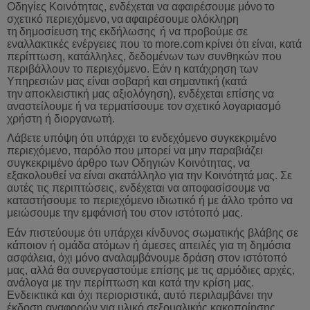
Οδηγίες Κοινότητας, ενδέχεται να αφαιρέσουμε μόνο
το
σχετικό
περιεχόμενο
,
να
αφαιρέσουμε
ολόκληρη
τη
δημοσίευση
της
εκδήλωσης
ή
να
προβούμε
σε
εναλλακτικές
ενέργειες
που
το
more
.
com
κρίνει
ότι
είναι
,
κατά
περίπτωση
,
κατάλληλες
,
δεδομένων
των
συνθηκών
που
περιβάλλουν
το
περιεχόμενο
.
Εάν
η
κατάχρηση
των
Υπηρεσιών
μας
είναι
σοβαρή
και
σημαντική
(
κατά
την
αποκλειστική
μας
αξιολόγηση
),
ενδέχεται
επίσης
να
αναστείλουμε
ή
να
τερματίσουμε
τον
σχετικό
λογαριασμό
χ
ρήστη ή διοργανωτή.
Λάβετε υπόψη ότι υπάρχει το ενδεχόμενο συγκεκριμένο
περιεχόμενο, παρόλο που μπορεί να μην παραβιάζει
συγκεκριμένο άρθρο των Οδηγιών Κοινότητας, να
εξακολουθεί να είναι ακατάλληλο για την Κοινότητά μας. Σε
αυτές τις περιπτώσεις, ενδέχεται να αποφασίσουμε να
καταστήσουμε το περιεχόμενο ιδιωτικό ή με άλλο τρόπο να
μειώσουμε την εμφάνισή του στον ιστότοπό μας.
Εάν πιστεύουμε ότι υπάρχει κίνδυνος σωματικής βλάβης σε
κάποιον ή ομάδα ατόμων ή άμεσες απειλές για τη δημόσια
ασφάλεια, όχι μόνο αναλαμβάνουμε δράση στον ιστότοπό
μας, αλλά θα συνεργαστούμε επίσης με τις αρμόδιες αρχές,
ανάλογα με την περίπτωση και κατά την κρίση μας.
Ενδεικτικά και όχι περιοριστικά, αυτό περιλαμβάνει την
έκδοση αναφορών για υλικό σεξουαλικής κακοποίησης