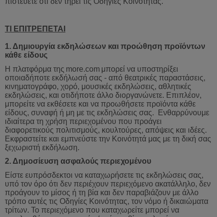
πιστεύετε ότι δεν τηρεί τις Οδηγίες Κοινότητας.
ΤΙ ΕΠΙΤΡΕΠΕΤΑΙ
1.
Δημιουργία
εκδηλώσεων
και
προώθηση
προϊόντων
κάθε
είδους
Η πλατφόρμα της
more
.
com
μπορεί
να
υποστηρίξει
οποιαδήποτε
εκδήλωσή
σας
-
από
θεατρικές
παραστάσεις
,
κινηματογράφο
,
χορό
,
μουσικές
εκδηλώσεις
,
αθλητικές
εκδηλώσεις
,
και
οτιδήποτε
άλλο
διοργανώνετε
.
Επιπλέον
,
μπορείτε
να
εκθέσετε
και
να
προωθήσετε
προϊόντα
κάθε
είδους
,
συναφή
ή
μη
με
τις
εκδηλώσεις
σας
.
Ενθαρρύνουμε
ιδιαίτερα
τη
χρήση
περιεχομένου
που
προάγει
διαφορετικούς
πολιτισμούς
,
κουλτούρες
,
απόψεις
και
ιδέες
.
Εκφραστείτε
και
εμπνεύστε
την
Κοινότητά
μας
με
τη
δική
σας
ξεχωριστή
εκδήλωση
.
2.
Δημοσίευση
ασφαλούς
περιεχομένου
Είστε ευπρόσδεκτοι να καταχωρήσετε τις εκδηλώσεις σας,
υπό τον όρο ότι δεν περιέχουν περιεχόμενο ακατάλληλο, δεν
προάγουν το μίσος ή τη βία και δεν παραβιάζουν με άλλο
τρόπο αυτές τις Οδηγίες Κοινότητας, τον νόμο ή δικαιώματα
τρίτων. Το περιεχόμενο που καταχωρείτε μπορεί να