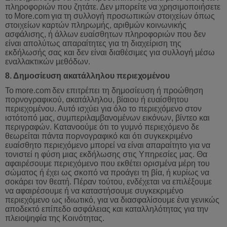
πληροφοριών που ζητάτε. Δεν μπορείτε να χρησιμοποιήσετε
το
More
.
com
για
τη
συλλογή
προσωπικών
στοιχείων
όπως
στοιχείων
καρτών
πληρωμής
,
αριθμών
κοινωνικής
ασφάλισης
,
ή
άλλων
ευαίσθητων
πληροφοριών
που
δεν
είναι
απολύτως
απαραίτητες
για
τη
διαχείριση
της
εκδήλωσής
σας
και
δεν
είναι
διαθέσιμες
για
συλλογή
μέσω
εναλλακτικών
μεθόδων
.
8.
Δημοσίευση
ακατάλληλου
περιεχομένου
Το
more
.
com
δεν
επιτρέπει
τη
δημοσίευση
ή
προώθηση
πορνογραφικού
,
ακατάλληλου
,
βίαιου
ή
ευαίσθητου
περιεχομένου
.
Αυτό
ισχύει
για
όλο
το
περιεχόμενο
στον
ιστότοπό
μας
,
συμπεριλαμβανομένων
εικόνων
,
βίντεο
και
περιγραφών
.
Κατανοούμε
ότι
το
γυμνό
περιεχόμενο
δε
θεωρείται
πάντα
πορνογραφικό
και
ότι
συγκεκριμένο
ευαίσθητο
περιεχόμενο
μπορεί
να
είναι
απαραίτητο
για
να
τονιστεί
η
φύση
μιας
εκδήλωσης
στις
Υπηρεσίες
μας
.
Θα
αφαιρέσουμε
περιεχόμενο
που
εκθέτει
ορισμένα
μέρη
του
σώματος
ή
έχει
ως
σκοπό
να
προάγει
τη
βί
α, ή κυρίως να
σοκάρει τον θεατή. Πέραν τούτου, ενδέχεται να επιλέξουμε
να αφαιρέσουμε ή να καταστήσουμε συγκεκριμένο
περιεχόμενο ως ιδιωτικό, για να διασφαλίσουμε ένα γενικώς
αποδεκτό επίπεδο ασφάλειας και καταλληλότητας για την
πλειοψηφία της Κοινότητας.