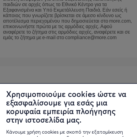
παιδιών σε αρχές όπως το Εθνικό Κέντρο για τα
Εξαφανισμένα και Υπό Εκμετάλλευση Παιδιά. Εάν εσείς ή
κάποιος που γνωρίζετε βρίσκεται σε άμεσο κίνδυνο ως
αποτέλεσμα περιεχομένου που δημοσιεύεται στο
more
.
com
,
επικοινωνήστε
πρώτα
με
τις
αρμόδιες
αρχές
.
Αφού
αναφέρετε
το
ζήτημα
στις
αρμόδιες
αρχές
,
αναφέρετε
και
σε
εμάς
το
ζήτημα
με
e
-
mail
στο
compliance
@
more
.
com
Χρησιμοποιούμε cookies ώστε να
εξασφαλίσουμε για εσάς μια
κορυφαία εμπειρία πλοήγησης
στην ιστοσελίδα μας.
Κάνουμε χρήση cookies με σκοπό την εξατομίκευση