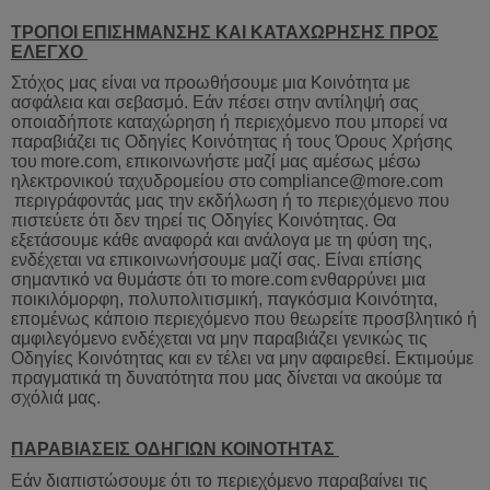
ΤΡΟΠΟΙ ΕΠΙΣΗΜΑΝΣΗΣ ΚΑΙ ΚΑΤΑΧΩΡΗΣΗΣ ΠΡΟΣ
ΕΛΕΓΧΟ
Στόχος μας είναι να προωθήσουμε μια Κοινότητα με
ασφάλεια και σεβασμό. Εάν πέσει στην αντίληψή σας
οποιαδήποτε καταχώρηση ή περιεχόμενο που μπορεί να
παραβιάζει τις Οδηγίες Κοινότητας ή τους Όρους Χρήσης
του
more
.
com
,
επικοινωνήστε
μαζί
μας
αμέσως
μέσω
ηλεκτρονικού
ταχυδρομείου
στο
compliance
@
more
.
com
περιγράφοντάς
μας
την
εκδήλωση
ή
το
περιεχόμενο
που
πιστεύετε
ότι
δεν
τηρεί
τις
Οδηγίες
Κοινότητας
.
Θα
εξετάσουμε
κάθε
αναφορά
και
ανάλογα
με
τη
φύση
της
,
ενδέχεται
να
επικοινωνήσουμε
μαζί
σας
.
Είναι
επίσης
σημαντ
ικό να θυμάστε ότι το
more
.
com
ενθαρρύνει
μια
ποικιλόμορφη
,
πολυπολιτισμική
,
παγκόσμια
Κοινότητα
,
επομένως
κάποιο
περιεχόμενο
που
θεωρείτε
προσβλητικό
ή
αμφιλεγόμενο
ενδέχεται
να
μην
παραβιάζει
γενικώς
τις
Οδηγίες
Κοινότητας
και
εν
τέλει
να
μην
αφαιρεθεί
.
Εκτιμούμε
πραγματικά
τη
δυνατότητα
που
μας
δίνεται
να
ακούμε
τα
σχόλιά
μας
.
ΠΑΡΑΒΙΑΣΕΙΣ ΟΔΗΓΙΩΝ ΚΟΙΝΟΤΗΤΑΣ
Εάν διαπιστώσουμε ότι το περιεχόμενο παραβαίνει τις