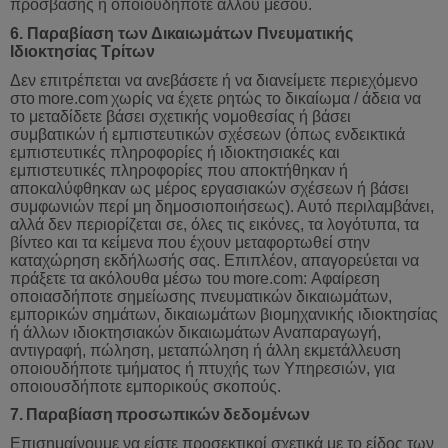
πρόσβασης ή οποιουδήποτε άλλου μέσου.
6. Παραβίαση των Δικαιωμάτων Πνευματικής
Ιδιοκτησίας Τρίτων
Δεν επιτρέπεται να ανεβάσετε ή να διανείμετε περιεχόμενο
στο
more
.
com
χωρίς
να
έχετε
ρητώς
το
δικαίωμα
/
άδεια
να
το
μεταδίδετε
βάσει
σχετικής
νομοθεσίας
ή
βάσει
συμβατικών
ή
εμπιστευτικών
σχέσεων
(
όπως
ενδεικτικά
εμπιστευτικές
πληροφορίες
ή
ιδιοκτησιακές
και
εμπιστευτικές
πληροφορίες
που
αποκτήθηκαν
ή
αποκαλύφθηκαν
ως
μέρος
εργασιακών
σχέσεων
ή
βάσει
συμφωνιών
περί
μη
δημοσιοποιήσεως
).
Αυτό
περιλαμβάνει
,
αλλά
δεν
περιορίζεται
σε
,
όλες
τις
εικόνες
,
τα
λογότυπα
,
τα
βίντεο
και
τα
κείμενα
που
έχουν
μεταφορτωθε
ί στην
καταχώρηση εκδήλωσής σας. Επιπλέον, απαγορεύεται να
πράξετε τα ακόλουθα μέσω του
more
.
com
:
Αφαίρεση
οποιασδήποτε
σημείωσης
πνευματικών
δικαιωμάτων
,
εμπορικών
σημάτων
,
δικαιωμάτων
βιομηχανικής
ιδιοκτησίας
ή
άλλων
ιδιοκτησιακών
δικαιωμάτων
Αναπαραγωγή
,
αντιγραφή
,
πώληση
,
μεταπώληση
ή
άλλη
εκμετάλλευση
οποιουδήποτε
τμήματος
ή
πτυχής
των
Υπηρεσιών
,
για
οποιουσδήποτε
εμπορικούς
σκοπούς
.
7.
Παραβίαση
προσωπικών
δεδομένων
Επισημαίνουμε να είστε προσεκτικοί σχετικά με το είδος των