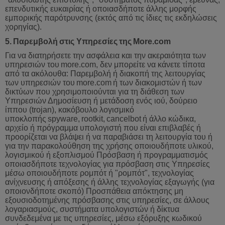
επενδυτικής ευκαιρίας ή οποιασδήποτε άλλης μορφής
εμπορικής παρότρυνσης (εκτός από τις ίδιες τις εκδηλώσεις
χορηγίας).
5.
Παρεμβολή
στις
Υπηρεσίες
της
More
.
com
Για να διατηρήσετε την ασφάλεια και την ακεραιότητα των
υπηρεσιών του
more
.
com
,
δεν
μπορείτε
να
κάνετε
τίποτα
από
τα
ακόλουθα
:
Παρεμβολή
ή
διακοπή
της
λειτουργίας
των
υπηρεσιών
του
more
.
com
ή
των
διακομιστών
ή
των
δικτύων
που
χρησιμοποιούνται
για
τη
διάθεση
των
Υπηρεσιών
Δημοσίευση
ή
μετάδοση
ενός
ιού
,
δούρειο
ίππου
(
trojan
),
κακόβουλο
λογισμικό
υποκλοπής
spyware
,
rootkit
,
cancelbot
ή
άλλο
κώδικα
,
αρχείο
ή
πρόγραμμα
υπολογιστή
που
είναι
επιβλαβές
ή
προορίζεται
να
βλάψει
ή
να
παραβιάσει
τη
λειτουργία
του
ή
γ
ια την παρακολούθηση της χρήσης οποιουδήποτε υλικού,
λογισμικού ή εξοπλισμού Πρόσβαση ή προγραμματισμός
οποιασδήποτε τεχνολογίας για πρόσβαση στις Υπηρεσίες
μέσω οποιουδήποτε ρομπότ ή "ρομπότ", τεχνολογίας
ανίχνευσης ή απόξεσης ή άλλης τεχνολογίας εξαγωγής (για
οποιονδήποτε σκοπό) Προσπάθεια απόκτησης μη
εξουσιοδοτημένης πρόσβασης στις υπηρεσίες, σε άλλους
λογαριασμούς, συστήματα υπολογιστών ή δίκτυα
συνδεδεμένα με τις υπηρεσίες, μέσω εξόρυξης κωδικού