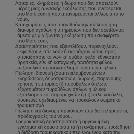
·
Λοταρίες, κληρώσεις ή δώρα που δεν αποτελούν
μέρος μιας ζωντανής εκδήλωσης που αναφέρεται
στο
More
.
com
ή
που
απαγορεύονται
άλλως
από
το
νόμο,
·
Καταχωρήσεις
που
προωθούν
την
πώληση
ή
τη
διανομή
αγαθών
ή
υπηρεσιών
που
δεν
σχετίζονται
άμεσα
με
μια
ζωντανή
εκδήλωση
π
ου αναφέρεται
στο
More
.
com
,
·
Δραστηριότητες
που
εξευτελίζουν
,
παρενοχλούν
,
εκφοβίζουν
,
απειλούν
ή
εκφράζουν
μίσος
προς
οποιαδήποτε
κοινωνική
ομάδα
,
φυλή
,
εθνικότητα
,
θρησκεία
,
εθνική
καταγωγή
,
ταυτότητα
φύλου
,
σεξουαλικό
προσανατολισμό
,
αναπηρία
,
ηλικία
,
·
Πώληση
,
διανομή
(
συμπεριλαμβανομένων
κληρώσεων
,
δημοπρασιών
,
δώρων
),
παράνομης
χρήσης
ή
εμπορίας
(
i
)
πυροβόλων
όπλων
,
εξαρτημάτων
πυροβόλων
όπλων
ή
υλικού
εξοπλισμού
και
πυρομαχικών
ή
(
ii
)
όπλα
και
άλλες
συσκευές
σχεδιασμένες
να
προκαλούν
σωματικό
τραυματισμό
·
Πώληση και διανομή προϊόντων που δεν πληρούν τις
προδιαγραφές του νόμου,
·
Τρομοκρατική δραστηριότητα ή οργανωμένη
εγκληματική δραστηριότητα ή η ανάρτηση, προώθηση
ή διάδοση τρομοκρατικού περιεχομένου κατά την