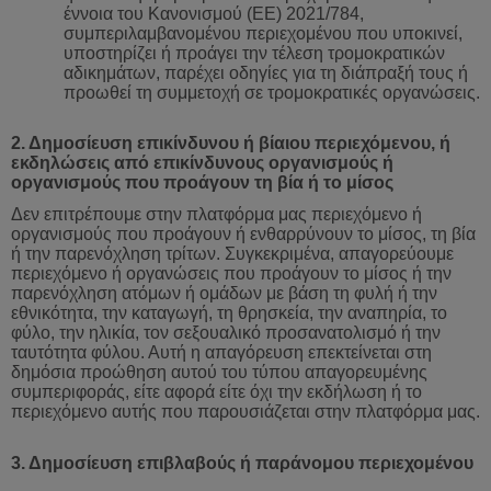
έννοια του Κανονισμού (ΕΕ) 2021/784,
συμπεριλαμβανομένου περιεχομένου που υποκινεί,
υποστηρίζει ή προάγει την τέλεση τρομοκρατικών
αδικημάτων, παρέχει οδηγίες για τη διάπραξή τους ή
προωθεί τη συμμετοχή σε τρομοκρατικές οργανώσεις.
2. Δημοσίευση επικίνδυνου ή βίαιου περιεχόμενου, ή
εκδηλώσεις από επικίνδυνους οργανισμούς ή
οργανισμούς που προάγουν τη βία ή το μίσος
Δεν επιτρέπουμε στην πλατφόρμα μας περιεχόμενο ή
οργανισμούς που προάγουν ή ενθαρρύνουν το μίσος, τη βία
ή την παρενόχληση τρίτων. Συγκεκριμένα, απαγορεύουμε
περιεχόμενο ή οργανώσεις που προάγουν το μίσος ή την
παρενόχληση ατόμων ή ομάδων με βάση τη φυλή ή την
εθνικότητα, την καταγωγή, τη θρησκεία, την αναπηρία, το
φύλο, την ηλικία, τον σεξουαλικό προσανατολισμό ή την
ταυτότητα φύλου. Αυτή η απαγόρευση επεκτείνεται στη
δημόσια προώθηση αυτού του τύπου απαγορευμένης
συμπεριφοράς, είτε αφορά είτε όχι την εκδήλωση ή το
περιεχόμενο αυτής που παρουσιάζεται στην πλατφόρμα μας.
3. Δημοσίευση επιβλαβούς ή παράνομου περιεχομένου