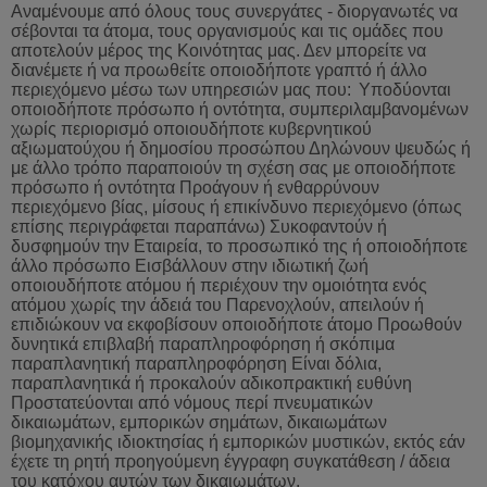
Αναμένουμε από όλους τους συνεργάτες - διοργανωτές να
σέβονται τα άτομα, τους οργανισμούς και τις ομάδες που
αποτελούν μέρος της Κοινότητας μας. Δεν μπορείτε να
διανέμετε ή να προωθείτε οποιοδήποτε γραπτό ή άλλο
περιεχόμενο μέσω των υπηρεσιών μας που:
Υποδύονται
οποιοδήποτε
πρόσωπο
ή
οντότητα
,
συμπεριλαμβανομένων
χωρίς
περιορισμό
οποιουδήποτε
κυβερνητικού
αξιωματούχου
ή
δημοσίου
προσώπου
Δηλώνουν
ψευδώς
ή
με
άλλο
τρόπο
παραποιούν
τη
σχέση
σας
με
οποιοδήποτε
πρόσωπο
ή
οντότητα
Προάγουν
ή
ενθαρρύνουν
περιεχό
μενο βίας, μίσους ή επικίνδυνο περιεχόμενο (όπως
επίσης περιγράφεται παραπάνω) Συκοφαντούν ή
δυσφημούν την Εταιρεία, το προσωπικό της ή οποιοδήποτε
άλλο πρόσωπο Εισβάλλουν στην ιδιωτική ζωή
οποιουδήποτε ατόμου ή περιέχουν την ομοιότητα ενός
ατόμου χωρίς την άδειά του Παρενοχλούν, απειλούν ή
επιδιώκουν να εκφοβίσουν οποιοδήποτε άτομο Προωθούν
δυνητικά επιβλαβή παραπληροφόρηση ή σκόπιμα
παραπλανητική παραπληροφόρηση Είναι δόλια,
παραπλανητικά ή προκαλούν αδικοπρακτική ευθύνη
Προστατεύονται από νόμους περί πνευματικών
δικαιωμάτων, εμπορικών σημάτων, δικαιωμάτων
βιομηχανικής ιδιοκτησίας ή εμπορικών μυστικών, εκτός εάν
έχετε τη ρητή προηγούμενη έγγραφη συγκατάθεση / άδεια
του κατόχου αυτών των δικαιωμάτων.