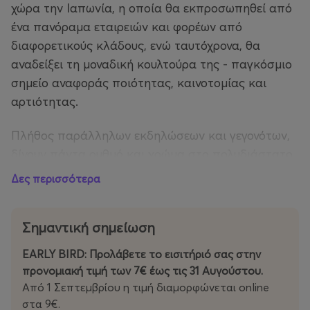
χώρα την Ιαπωνία, η οποία θα εκπροσωπηθεί από
ένα πανόραμα εταιρειών και φορέων από
διαφορετικούς κλάδους, ενώ ταυτόχρονα, θα
αναδείξει τη μοναδική κουλτούρα της - παγκόσμιο
σημείο αναφοράς ποιότητας, καινοτομίας και
αρτιότητας.
Πλήθος παράλληλων εκδηλώσεων και γεγονότων,
δίνουν πάντα ρυθμό και χρώμα στο πολυδιάστατο
γεγονός της ΔΕΘ που ειδικά φέτος, ετοιμάζεται να
Δες περισσότερα
προσφέρει στους επισκέπτες της, αξέχαστες
εμπειρίες και πρωτόγνωρες δράσεις.
Σημαντική σημείωση
100 χρόνια ιστορία
EARLY BIRD: Προλάβετε το εισιτήριό σας στην
9 ημέρες
1.000+ Εκθέτες
προνομιακή τιμή των 7€ έως τις 31 Αυγούστου.
200.000+ Επισκέπτες
Από 1 Σεπτεμβρίου η τιμή διαμορφώνεται online
10+ θεματικά αφιερώματα
στα 9€.