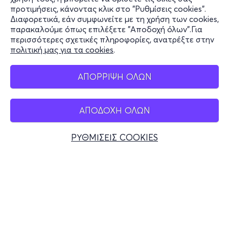
Υποστήριξη
προτιμήσεις, κάνοντας κλικ στο "Ρυθμίσεις cookies".
Διαφορετικά, εάν συμφωνείτε με τη χρήση των cookies,
Stay Connected
παρακαλούμε όπως επιλέξετε "Αποδοχή όλων".Για
περισσότερες σχετικές πληροφορίες, ανατρέξτε στην
πολιτική μας για τα cookies
.
Mobile app
ΑΠΟΡΡΙΨΗ ΟΛΩΝ
ΑΠΟΔΟΧΗ ΟΛΩΝ
Ελλάδα
Τηλεφωνικές κρατήσεις
ΡΥΘΜΙΣΕΙΣ COOKIES
+30 2117700000
Δευ - Παρ 10:00 - 18:00
Φυσικά σημεία