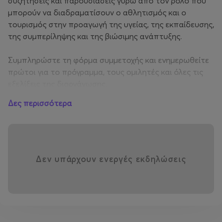
συζητήσεις και παρουσιάσεις γύρω από τον ρόλο που
μπορούν να διαδραματίσουν ο αθλητισμός και ο
τουρισμός στην προαγωγή της υγείας, της εκπαίδευσης,
της συμπερίληψης και της βιώσιμης ανάπτυξης.
Συμπληρώστε τη φόρμα συμμετοχής και ενημερωθείτε
πρώτοι για το πρόγραμμα, τους ομιλητές και όλες τις
εξελίξεις της διοργάνωσης.
Δες περισσότερα
30 Ιουνίου – 1 Ιουλίου 2026
Christmas Theater
Λεωφόρος Βεΐκου 137, Γαλάτσι 11146, Αττική
Εξασφαλίστε τη Συμμετοχή σας
Δεν υπάρχουν ενεργές εκδηλώσεις